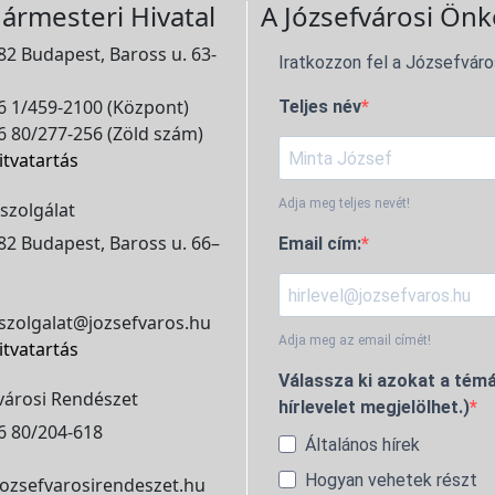
ármesteri Hivatal
A Józsefvárosi Önk
2 Budapest, Baross u. 63-
Iratkozzon fel a Józsefváro
 1/459-2100 (Központ)
Teljes név
 80/277-256 (Zöld szám)
itvatartás
Adja meg teljes nevét!
szolgálat
2 Budapest, Baross u. 66–
Email cím:
szolgalat@jozsefvaros.hu
Adja meg az email címét!
itvatartás
Válassza ki azokat a témá
városi Rendészet
hírlevelet megjelölhet.)
6 80/204-618
Általános hírek
Hogyan vehetek részt
ozsefvarosirendeszet.hu