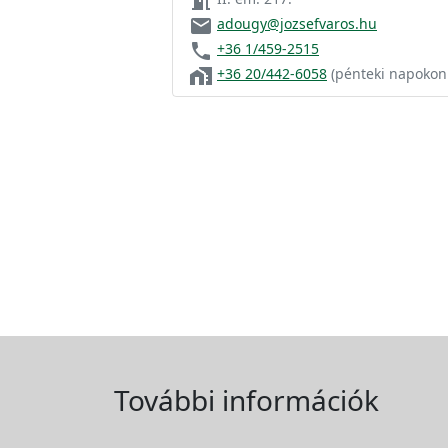
meeting_room
email
adougy@jozsefvaros.hu
phone
+36 1/459-2515
home_work
+36 20/442-6058
(pénteki napokon!
További információk