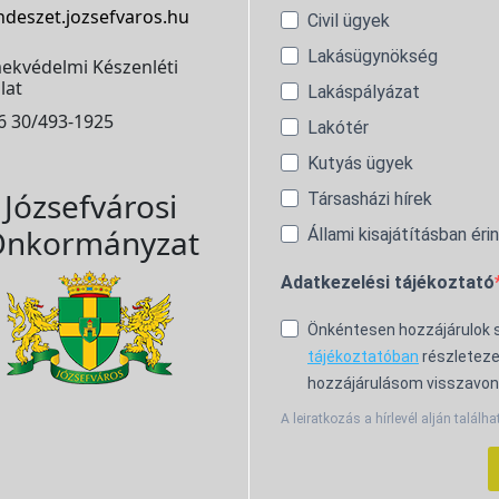
ndeszet.jozsefvaros.hu
Civil ügyek
Lakásügynökség
ekvédelmi Készenléti
lat
Lakáspályázat
6 30/493-1925
Lakótér
Kutyás ügyek
Józsefvárosi
Társasházi hírek
nkormányzat
Állami kisajátításban éri
Adatkezelési tájékoztató
Önkéntesen hozzájárulok
tájékoztatóban
részleteze
hozzájárulásom visszavon
A leiratkozás a hírlevél alján találha