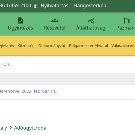
36 1/459-2100
Nyitvatartás
|
Hangostérkép




Ügyintézés
Részvétel
Átláthatóság
Pázmán
jlesztés
Közösség
Önkormányzat
Polgármesteri Hivatal
Választási in
rsak
r
étrehozva:
2022. február 14.
)
chevron_right
ály
Adóügyi Iroda