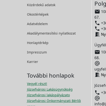
Polg
Közérdekű adatok

108
Okostérképek
67.

+36
Adatvédelem

+36
Akadálymentesítési
nyilatkozat

Ny
Honlaptérkép
Ügyfél

108
Impresszum
68.
Karrier

ugyfel
További honlapok

Ny
Vegyél részt!
József
Józsefvárosi Lakásügynökség

+3
Józsefvárosi lakáspályázato

Józsefvárosi Önkormányzati Bérlői
info@j