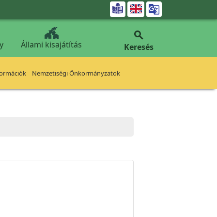


y
Állami kisajátítás
Keresés
formációk
Nemzetiségi Önkormányzatok