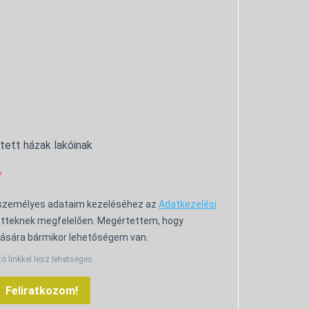
ntett házak lakóinak
 személyes adataim kezeléséhez az
Adatkezelési
tteknek megfelelően. Megértettem, hogy
ására bármikor lehetőségem van.
tó linkkel lesz lehetséges.
Feliratkozom!