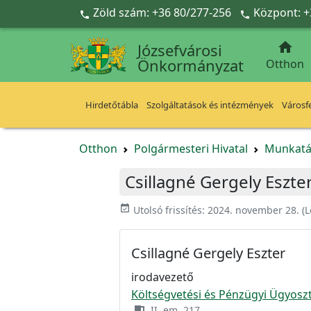
Ugrás a fő tartalomra
Zöld szám: +36 80/277-256
Központ: +



Józsefvárosi
Önkormányzat
Otthon
Hirdetőtábla
Szolgáltatások és intézmények
Városfe
Otthon
Polgármesteri Hivatal
Munkatá
Csillagné Gergely Eszte
event_available
Utolsó frissítés:
2024. november 28.
(L
Csillagné Gergely Eszter
irodavezető
Költségvetési és Pénzügyi Ügyoszt
II. em. 217.