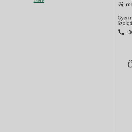
csere
re
Gyerm
Szolgá

+3
Ö