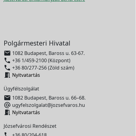
Polgármesteri Hivatal

1082 Budapest, Baross u. 63-67.

+36 1/459-2100 (Központ)

+36 80/277-256 (Zöld szám)

Nyitvatartás
Ügyfélszolgálat

1082 Budapest, Baross u. 66–68.

ugyfelszolgalat@jozsefvaros.hu

Nyitvatartás
Józsefvárosi Rendészet

+36 80/204-618