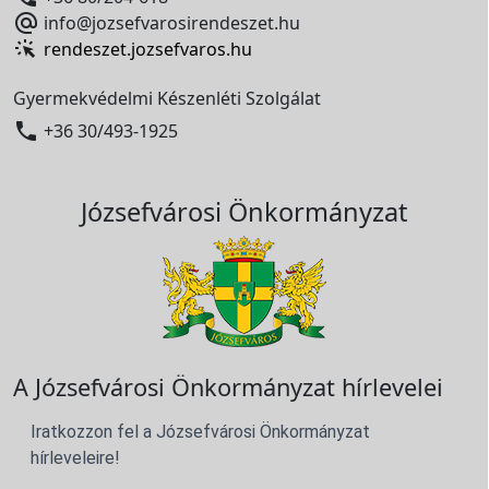

info@jozsefvarosirendeszet.hu
rendeszet.jozsefvaros.hu
Gyermekvédelmi Készenléti Szolgálat

+36 30/493-1925
Józsefvárosi Önkormányzat
A Józsefvárosi Önkormányzat hírlevelei
Iratkozzon fel a Józsefvárosi Önkormányzat
hírleveleire!