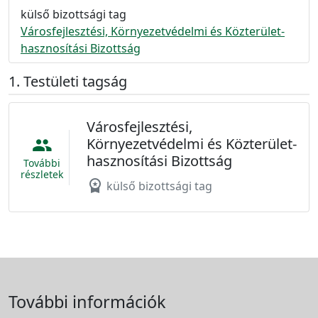
külső bizottsági tag
Városfejlesztési, Környezetvédelmi és Közterület-
hasznosítási Bizottság
Testületi tagság
Városfejlesztési,
Környezetvédelmi és Közterület-
people
hasznosítási Bizottság
További
részletek
workspace_premium
külső bizottsági tag
További információk