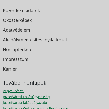
Közérdekű adatok
Okostérképek
Adatvédelem
Akadálymentesítési
nyilatkozat
Honlaptérkép
Impresszum
Karrier
További honlapok
Vegyél részt!
Józsefvárosi Lakásügynökség
Józsefvárosi lakáspályázato
Józsefvárosi Önkormányzati Bérlői csere