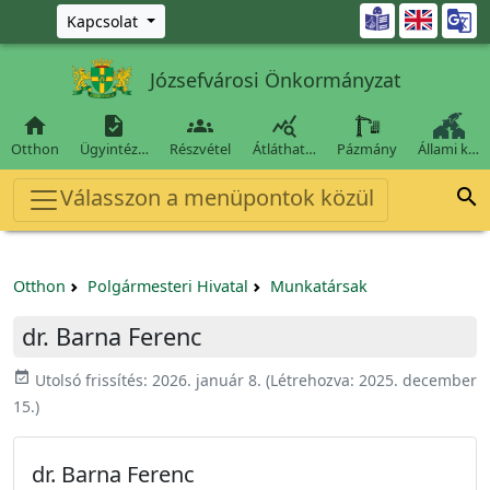
Ugrás a fő tartalomra

Kapcsolat
Józsefvárosi Önkormányzat




Otthon
Ügyintéz…
Részvétel
Átláthat…
Pázmány
Állami k…
Válasszon a menüpontok közül

Otthon
Polgármesteri Hivatal
Munkatársak
dr. Barna Ferenc
event_available
Utolsó frissítés:
2026. január 8.
(Létrehozva:
2025. december
15.
)
dr. Barna Ferenc