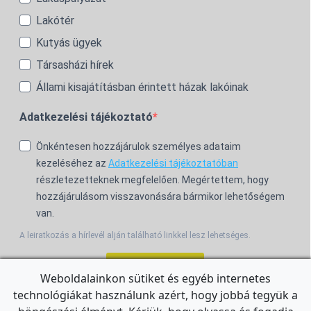
Lakótér
Kutyás ügyek
Társasházi hírek
Állami kisajátításban érintett házak lakóinak
Adatkezelési tájékoztató
Önkéntesen hozzájárulok személyes adataim
kezeléséhez az
Adatkezelési tájékoztatóban
részletezetteknek megfelelően. Megértettem, hogy
hozzájárulásom visszavonására bármikor lehetőségem
van.
A leiratkozás a hírlevél alján található linkkel lesz lehetséges.
Feliratkozom!
Weboldalainkon sütiket és egyéb internetes
technológiákat használunk azért, hogy jobbá tegyük a
For the English Newsletter, click
HERE.