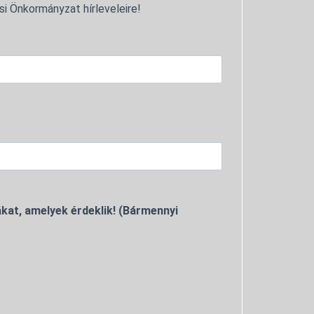
si Önkormányzat hírleveleire!
kat, amelyek érdeklik! (Bármennyi