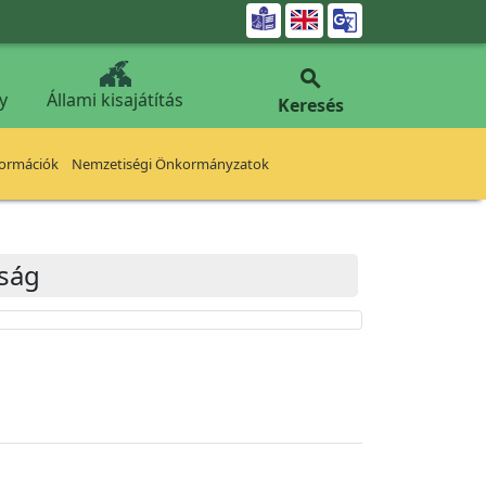


y
Állami kisajátítás
Keresés
formációk
Nemzetiségi Önkormányzatok
tság