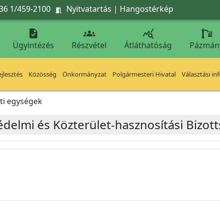
36 1/459-2100
Nyitvatartás
|
Hangostérkép




Ügyintézés
Részvétel
Átláthatóság
Pázmán
jlesztés
Közösség
Önkormányzat
Polgármesteri Hivatal
Választási in
ti egységek
édelmi és Közterület-hasznosítási Bizot