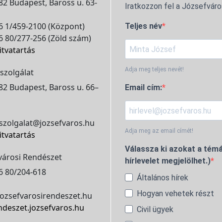
2 Budapest, Baross u. 63-
Iratkozzon fel a Józsefváro
 1/459-2100 (Központ)
Teljes név
 80/277-256 (Zöld szám)
itvatartás
Adja meg teljes nevét!
szolgálat
2 Budapest, Baross u. 66–
Email cím:
szolgalat@jozsefvaros.hu
Adja meg az email címét!
itvatartás
Válassza ki azokat a témá
városi Rendészet
hírlevelet megjelölhet.)
6 80/204-618
Általános hírek
Hogyan vehetek részt
ozsefvarosirendeszet.hu
ndeszet.jozsefvaros.hu
Civil ügyek