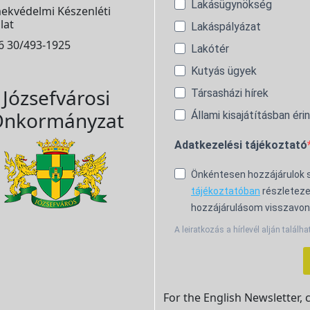
Lakásügynökség
ekvédelmi Készenléti
lat
Lakáspályázat
6 30/493-1925
Lakótér
Kutyás ügyek
Józsefvárosi
Társasházi hírek
nkormányzat
Állami kisajátításban éri
Adatkezelési tájékoztató
Önkéntesen hozzájárulok
tájékoztatóban
részleteze
hozzájárulásom visszavon
A leiratkozás a hírlevél alján találha
For the English Newsletter, 