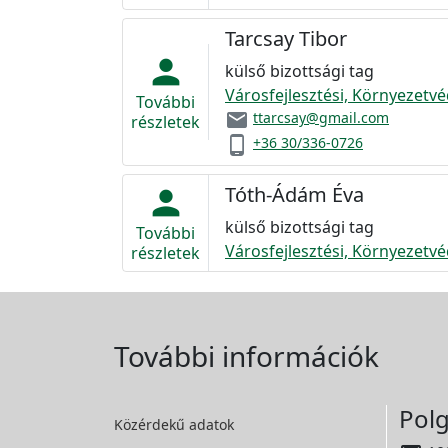
Tarcsay Tibor
person
külső bizottsági tag
Városfejlesztési, Környezetvé
További
email
ttarcsay@gmail.com
részletek
phone_android
+36 30/336-0726
Tóth-Ádám Éva
person
külső bizottsági tag
További
Városfejlesztési, Környezetvé
részletek
További információk
Polg
Közérdekű adatok