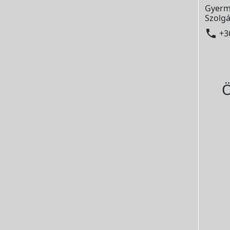
Gyerm
Szolgá

+3
Ö