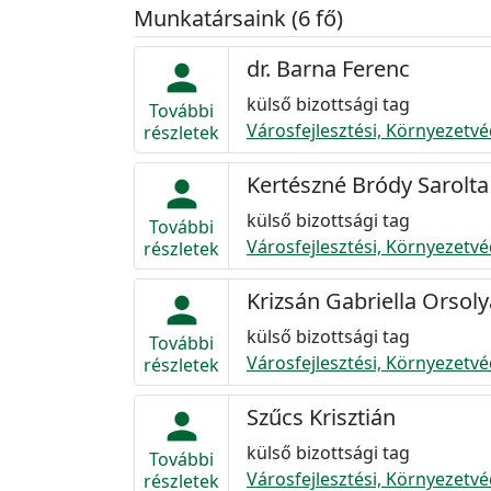
Munkatársaink (6 fő)
dr. Barna Ferenc
person
külső bizottsági tag
További
Városfejlesztési, Környezetvé
részletek
Kertészné Bródy Sarolta
person
külső bizottsági tag
További
Városfejlesztési, Környezetvé
részletek
Krizsán Gabriella Orsoly
person
külső bizottsági tag
További
Városfejlesztési, Környezetvé
részletek
Szűcs Krisztián
person
külső bizottsági tag
További
Városfejlesztési, Környezetvé
részletek