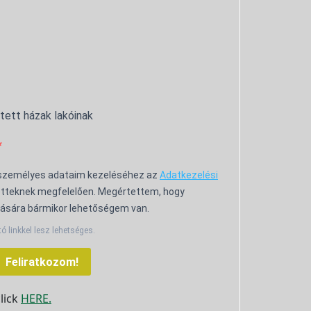
ntett házak lakóinak
 személyes adataim kezeléséhez az
Adatkezelési
tteknek megfelelően. Megértettem, hogy
ására bármikor lehetőségem van.
tó linkkel lesz lehetséges.
Feliratkozom!
click
HERE.