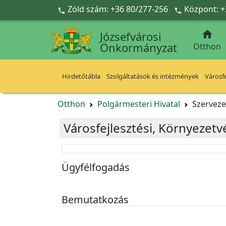
Ugrás a fő tartalomra
Zöld szám: +36 80/277-256
Központ: +



Józsefvárosi
Önkormányzat
Otthon
Hirdetőtábla
Szolgáltatások és intézmények
Városfe
Otthon
Polgármesteri Hivatal
Szerveze
Városfejlesztési, Környezetv
Ügyfélfogadás
Bemutatkozás