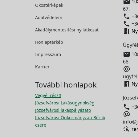

108
Okostérképek
67.

+36
Adatvédelem

+36
Akadálymentesítési
nyilatkozat

Ny
Honlaptérkép
Ügyfél

108
Impresszum
68.
Karrier

ugyfel
További honlapok

Ny
Vegyél részt!
József
Józsefvárosi Lakásügynökség

+3
Józsefvárosi lakáspályázato

Józsefvárosi Önkormányzati Bérlői
info@j
csere
re