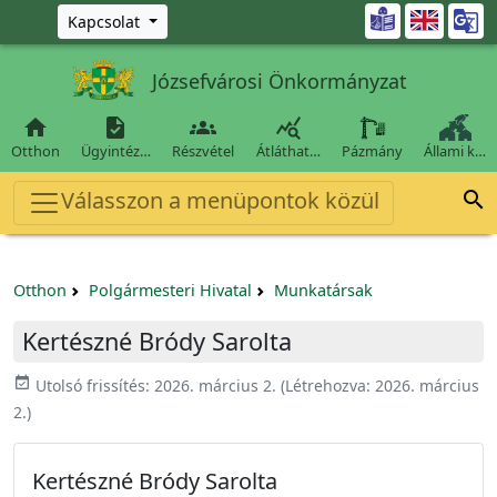
Ugrás a fő tartalomra

Kapcsolat
Józsefvárosi Önkormányzat




Otthon
Ügyintéz…
Részvétel
Átláthat…
Pázmány
Állami k…
Válasszon a menüpontok közül

Otthon
Polgármesteri Hivatal
Munkatársak
Kertészné Bródy Sarolta
event_available
Utolsó frissítés:
2026. március 2.
(Létrehozva:
2026. március
2.
)
Kertészné Bródy Sarolta