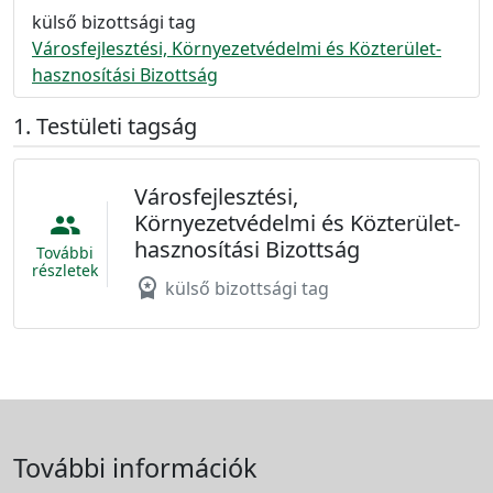
külső bizottsági tag
Városfejlesztési, Környezetvédelmi és Közterület-
hasznosítási Bizottság
Testületi tagság
Városfejlesztési,
Környezetvédelmi és Közterület-
people
hasznosítási Bizottság
További
részletek
workspace_premium
külső bizottsági tag
További információk