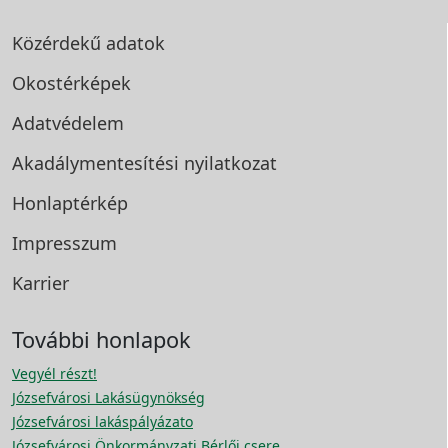
Közérdekű adatok
Okostérképek
Adatvédelem
Akadálymentesítési
nyilatkozat
Honlaptérkép
Impresszum
Karrier
További honlapok
Vegyél részt!
Józsefvárosi Lakásügynökség
Józsefvárosi lakáspályázato
Józsefvárosi Önkormányzati Bérlői csere