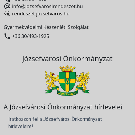

info@jozsefvarosirendeszet.hu
rendeszet.jozsefvaros.hu
Gyermekvédelmi Készenléti Szolgálat

+36 30/493-1925
Józsefvárosi Önkormányzat
A Józsefvárosi Önkormányzat hírlevelei
Iratkozzon fel a Józsefvárosi Önkormányzat
hírleveleire!