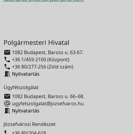
Polgármesteri Hivatal

1082 Budapest, Baross u. 63-67.

+36 1/459-2100 (Központ)

+36 80/277-256 (Zöld szám)

Nyitvatartás
Ügyfélszolgálat

1082 Budapest, Baross u. 66–68.

ugyfelszolgalat@jozsefvaros.hu

Nyitvatartás
Józsefvárosi Rendészet

+36 80/204-618