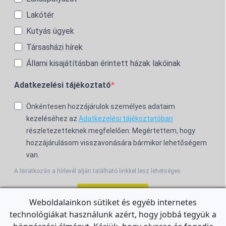
Lakótér
Kutyás ügyek
Társasházi hírek
Állami kisajátításban érintett házak lakóinak
Adatkezelési tájékoztató
Önkéntesen hozzájárulok személyes adataim
kezeléséhez az
Adatkezelési tájékoztatóban
részletezetteknek megfelelően. Megértettem, hogy
hozzájárulásom visszavonására bármikor lehetőségem
van.
A leiratkozás a hírlevél alján található linkkel lesz lehetséges.
Feliratkozom!
Weboldalainkon sütiket és egyéb internetes
technológiákat használunk azért, hogy jobbá tegyük a
For the English Newsletter, click
HERE.