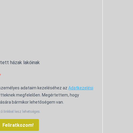
ntett házak lakóinak
 személyes adataim kezeléséhez az
Adatkezelési
tteknek megfelelően. Megértettem, hogy
ására bármikor lehetőségem van.
tó linkkel lesz lehetséges.
Feliratkozom!