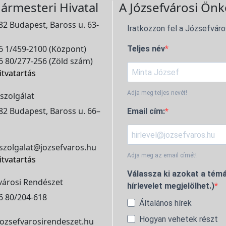
ármesteri Hivatal
A Józsefvárosi Önk
2 Budapest, Baross u. 63-
Iratkozzon fel a Józsefváro
 1/459-2100 (Központ)
Teljes név
 80/277-256 (Zöld szám)
itvatartás
Adja meg teljes nevét!
szolgálat
2 Budapest, Baross u. 66–
Email cím:
szolgalat@jozsefvaros.hu
Adja meg az email címét!
itvatartás
Válassza ki azokat a témá
városi Rendészet
hírlevelet megjelölhet.)
6 80/204-618
Általános hírek
Hogyan vehetek részt
ozsefvarosirendeszet.hu