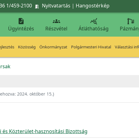
36 1/459-2100
Nyitvatartás
|
Hangostérkép




Ügyintézés
Részvétel
Átláthatóság
Pázmán
jlesztés
Közösség
Önkormányzat
Polgármesteri Hivatal
Választási in
rsak
rehozva:
2024. október 15.
)
i és Közterület-hasznosítási Bizottság