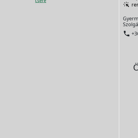
csere
re
Gyerm
Szolgá

+3
Ö