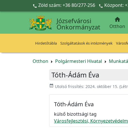
Ugrás a fő tartalomra
Zöld szám: +36 80/277-256
Központ: +



Józsefvárosi
Önkormányzat
Otthon
Hirdetőtábla
Szolgáltatások és intézmények
Városfe
Otthon
Polgármesteri Hivatal
Munkatá
Tóth-Ádám Éva
event_available
Utolsó frissítés:
2024. október 15.
(Lét
Tóth-Ádám Éva
külső bizottsági tag
Városfejlesztési, Környezetvédelm