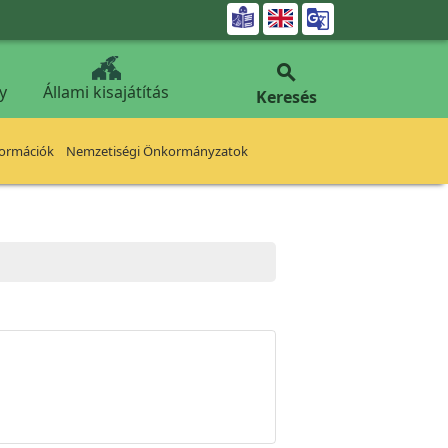


y
Állami kisajátítás
Keresés
formációk
Nemzetiségi Önkormányzatok