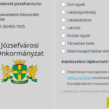
ndeszet.jozsefvaros.hu
Civil ügyek
Lakásügynökség
ekvédelmi Készenléti
lat
Lakáspályázat
6 30/493-1925
Lakótér
Kutyás ügyek
Józsefvárosi
Társasházi hírek
nkormányzat
Állami kisajátításban éri
Adatkezelési tájékoztató
Önkéntesen hozzájárulok
tájékoztatóban
részleteze
hozzájárulásom visszavon
A leiratkozás a hírlevél alján találha