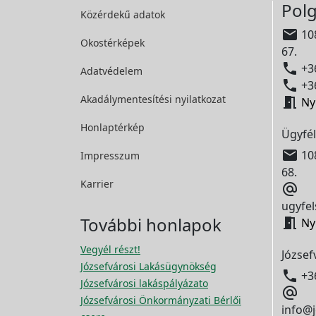
Polg
Közérdekű adatok

108
Okostérképek
67.

+36
Adatvédelem

+36
Akadálymentesítési
nyilatkozat

Ny
Honlaptérkép
Ügyfél

108
Impresszum
68.
Karrier

ugyfel
További honlapok

Ny
Vegyél részt!
József
Józsefvárosi Lakásügynökség

+3
Józsefvárosi lakáspályázato

Józsefvárosi Önkormányzati Bérlői
info@j