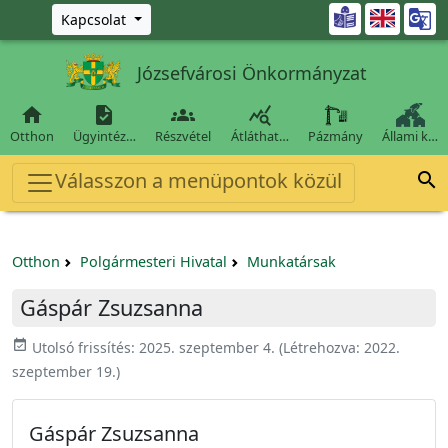
Ugrás a fő tartalomra

Kapcsolat
Józsefvárosi Önkormányzat




Otthon
Ügyintéz…
Részvétel
Átláthat…
Pázmány
Állami k…
Válasszon a menüpontok közül

Otthon
Polgármesteri Hivatal
Munkatársak
Gáspár Zsuzsanna
event_available
Utolsó frissítés:
2025. szeptember 4.
(Létrehozva:
2022.
szeptember 19.
)
Gáspár Zsuzsanna