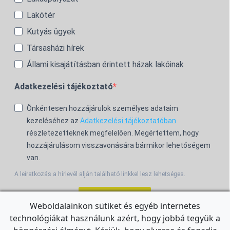
Lakótér
Kutyás ügyek
Társasházi hírek
Állami kisajátításban érintett házak lakóinak
Adatkezelési tájékoztató
Önkéntesen hozzájárulok személyes adataim
kezeléséhez az
Adatkezelési tájékoztatóban
részletezetteknek megfelelően. Megértettem, hogy
hozzájárulásom visszavonására bármikor lehetőségem
van.
A leiratkozás a hírlevél alján található linkkel lesz lehetséges.
Feliratkozom!
Weboldalainkon sütiket és egyéb internetes
technológiákat használunk azért, hogy jobbá tegyük a
For the English Newsletter, click
HERE.