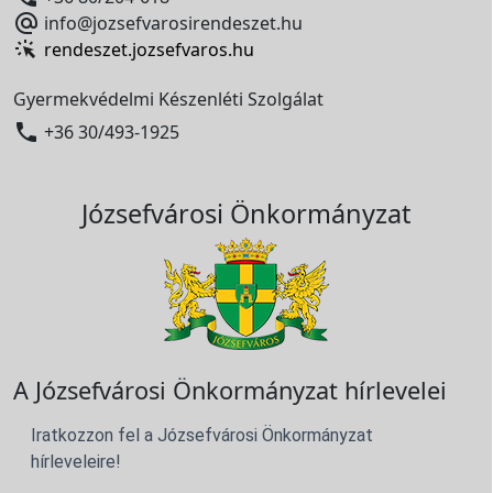

info@jozsefvarosirendeszet.hu
rendeszet.jozsefvaros.hu
Gyermekvédelmi Készenléti Szolgálat

+36 30/493-1925
Józsefvárosi Önkormányzat
A Józsefvárosi Önkormányzat hírlevelei
Iratkozzon fel a Józsefvárosi Önkormányzat
hírleveleire!