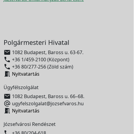
Polgármesteri Hivatal

1082 Budapest, Baross u. 63-67.

+36 1/459-2100 (Központ)

+36 80/277-256 (Zöld szám)

Nyitvatartás
Ügyfélszolgálat

1082 Budapest, Baross u. 66–68.

ugyfelszolgalat@jozsefvaros.hu

Nyitvatartás
Józsefvárosi Rendészet

+36 80/204-618