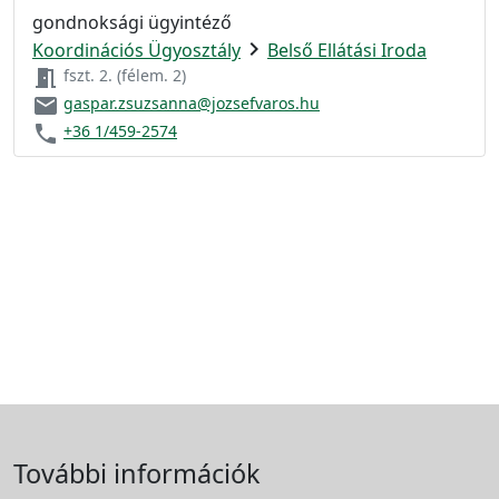
gondnoksági ügyintéző
chevron_right
Koordinációs Ügyosztály
Belső Ellátási Iroda
meeting_room
fszt. 2. (félem. 2)
email
gaspar.zsuzsanna@jozsefvaros.hu
phone
+36 1/459-2574
További információk