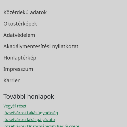
Közérdekű adatok
Okostérképek
Adatvédelem
Akadálymentesítési
nyilatkozat
Honlaptérkép
Impresszum
Karrier
További honlapok
Vegyél részt!
Józsefvárosi Lakásügynökség
Józsefvárosi lakáspályázato
Józsefvárosi Önkormányzati Bérlői csere