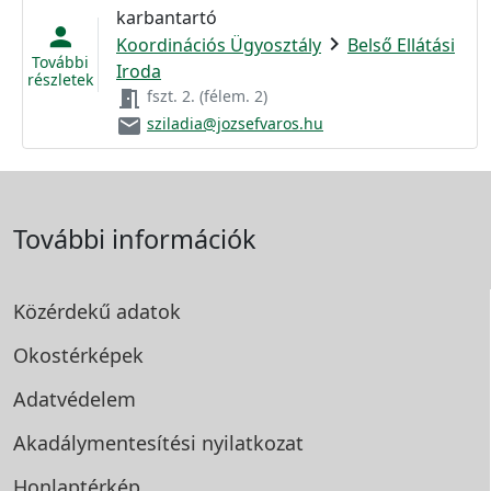
karbantartó
person
chevron_right
Koordinációs Ügyosztály
Belső Ellátási
További
Iroda
részletek
meeting_room
fszt. 2. (félem. 2)
email
sziladia@jozsefvaros.hu
További információk
Közérdekű adatok
Okostérképek
Adatvédelem
Akadálymentesítési
nyilatkozat
Honlaptérkép