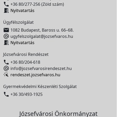

+36 80/277-256 (Zöld szám)

Nyitvatartás
Ügyfélszolgálat

1082 Budapest, Baross u. 66–68.

ugyfelszolgalat@jozsefvaros.hu

Nyitvatartás
Józsefvárosi Rendészet

+36 80/204-618

info@jozsefvarosirendeszet.hu
rendeszet.jozsefvaros.hu
Gyermekvédelmi Készenléti Szolgálat

+36 30/493-1925
Józsefvárosi Önkormányzat