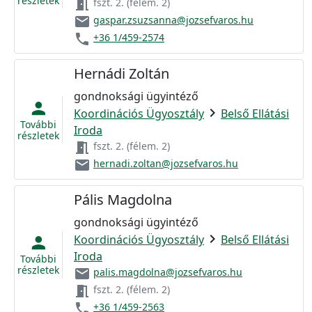
részletek
meeting_room
fszt. 2. (félem. 2)
email
gaspar.zsuzsanna@jozsefvaros.hu
phone
+36 1/459-2574
Hernádi Zoltán
gondnoksági ügyintéző
person
chevron_right
Koordinációs Ügyosztály
Belső Ellátási
További
Iroda
részletek
meeting_room
fszt. 2. (félem. 2)
email
hernadi.zoltan@jozsefvaros.hu
Pális Magdolna
gondnoksági ügyintéző
chevron_right
Koordinációs Ügyosztály
Belső Ellátási
person
Iroda
További
részletek
email
palis.magdolna@jozsefvaros.hu
meeting_room
fszt. 2. (félem. 2)
phone
+36 1/459-2563