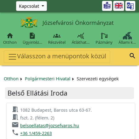
Ugrás a fő tartalomra

Kapcsolat
Józsefvárosi Önkormányzat




Otthon
Ügyintéz…
Részvétel
Átláthat…
Pázmány
Állami k…
Válasszon a menüpontok közül

Otthon
Polgármesteri Hivatal
Szervezeti egységek
Belső Ellátási Iroda
meeting_room
1082 Budapest, Baross utca 63-67.
meeting_room
fszt. 2. (félem. 2)
email
belsoellatas@jozsefvaros.hu
phone
+36 1/459-2263