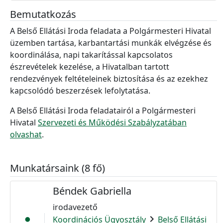
Bemutatkozás
A Belső Ellátási Iroda feladata a Polgármesteri Hivatal
üzemben tartása, karbantartási munkák elvégzése és
koordinálása, napi takarítással kapcsolatos
észrevételek kezelése, a Hivatalban tartott
rendezvények feltételeinek biztosítása és az ezekhez
kapcsolódó beszerzések lefolytatása.
A Belső Ellátási Iroda feladatairól a Polgármesteri
Hivatal
Szervezeti és Működési Szabályzatában
olvashat
.
Munkatársaink (8 fő)
Béndek Gabriella
irodavezető
chevron_right
Koordinációs Ügyosztály
Belső Ellátási
person