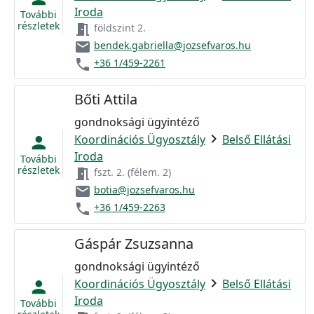
Iroda
További
részletek
meeting_room
földszint 2.
email
bendek.gabriella@jozsefvaros.hu
phone
+36 1/459-2261
Bőti Attila
gondnoksági ügyintéző
chevron_right
Koordinációs Ügyosztály
Belső Ellátási
person
Iroda
További
részletek
meeting_room
fszt. 2. (félem. 2)
email
botia@jozsefvaros.hu
phone
+36 1/459-2263
Gáspár Zsuzsanna
gondnoksági ügyintéző
chevron_right
Koordinációs Ügyosztály
Belső Ellátási
person
Iroda
További