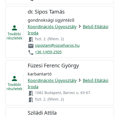
dr. Sipos Tamás
gondnoksági ügyintéző
chevron_right
Koordinációs Ügyosztály
Belső Ellátási
person
Iroda
További
részletek
meeting_room
fszt. 2. (félem. 2)
email
sipostam@jozsefvaros.hu
phone
+36 1/459-2505
Füzesi Ferenc György
karbantartó
person
chevron_right
Koordinációs Ügyosztály
Belső Ellátási
További
Iroda
részletek
meeting_room
1082 Budapest, Baross u. 63-67.
meeting_room
fszt. 2. (félem. 2)
Sziládi Attila