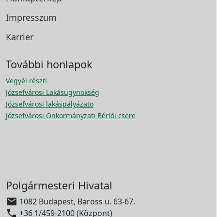
Impresszum
Karrier
További honlapok
Vegyél részt!
Józsefvárosi Lakásügynökség
Józsefvárosi lakáspályázato
Józsefvárosi Önkormányzati Bérlői csere
Polgármesteri Hivatal

1082 Budapest, Baross u. 63-67.

+36 1/459-2100 (Központ)