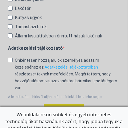
Lakótér
Kutyás ügyek
Társasházi hírek
Állami kisajátításban érintett házak lakóinak
Adatkezelési tájékoztató
Önkéntesen hozzájárulok személyes adataim
kezeléséhez az
Adatkezelési tájékoztatóban
részletezetteknek megfelelően. Megértettem, hogy
hozzájárulásom visszavonására bármikor lehetőségem
van.
A leiratkozás a hírlevél alján található linkkel lesz lehetséges.
Feliratkozom!
Weboldalainkon sütiket és egyéb internetes
technológiákat használunk azért, hogy jobbá tegyük a
For the English Newsletter, click
HERE.