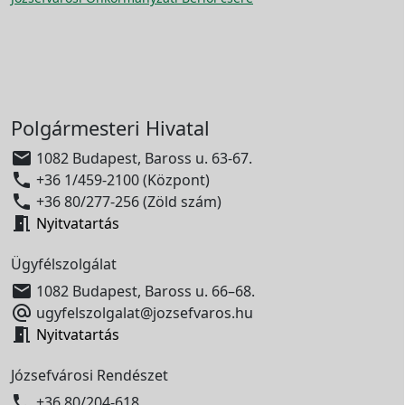
Polgármesteri Hivatal

1082 Budapest, Baross u. 63-67.

+36 1/459-2100 (Központ)

+36 80/277-256 (Zöld szám)

Nyitvatartás
Ügyfélszolgálat

1082 Budapest, Baross u. 66–68.

ugyfelszolgalat@jozsefvaros.hu

Nyitvatartás
Józsefvárosi Rendészet

+36 80/204-618