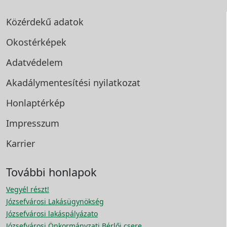
Közérdekű adatok
Okostérképek
Adatvédelem
Akadálymentesítési
nyilatkozat
Honlaptérkép
Impresszum
Karrier
További honlapok
Vegyél részt!
Józsefvárosi Lakásügynökség
Józsefvárosi lakáspályázato
Józsefvárosi Önkormányzati Bérlői csere