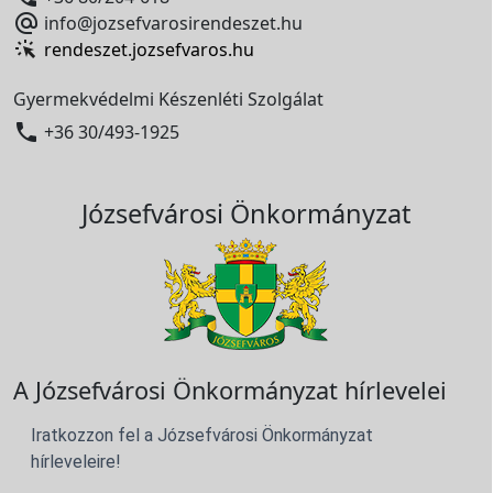

info@jozsefvarosirendeszet.hu
rendeszet.jozsefvaros.hu
Gyermekvédelmi Készenléti Szolgálat

+36 30/493-1925
Józsefvárosi Önkormányzat
A Józsefvárosi Önkormányzat hírlevelei
Iratkozzon fel a Józsefvárosi Önkormányzat
hírleveleire!