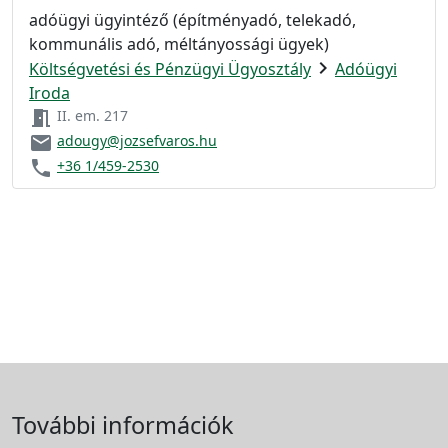
adóügyi ügyintéző (építményadó, telekadó,
kommunális adó, méltányossági ügyek)
chevron_right
Költségvetési és Pénzügyi Ügyosztály
Adóügyi
Iroda
meeting_room
II. em. 217
email
adougy@jozsefvaros.hu
phone
+36 1/459-2530
További információk