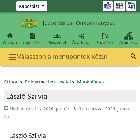
Ugrás a fő tartalomra

Kapcsolat
Józsefvárosi Önkormányzat




Otthon
Ügyintéz…
Részvétel
Átláthat…
Pázmány
Állami k…
Válasszon a menüpontok közül

Otthon
Polgármesteri Hivatal
Munkatársak
László Szilvia
event_available
Utolsó frissítés:
2026. január 13.
(Létrehozva:
2026. január
7.
)
László Szilvia