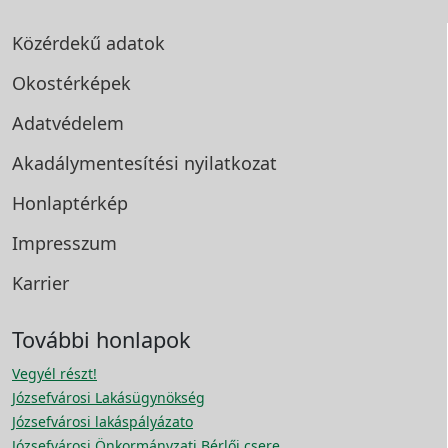
Közérdekű adatok
Okostérképek
Adatvédelem
Akadálymentesítési
nyilatkozat
Honlaptérkép
Impresszum
Karrier
További honlapok
Vegyél részt!
Józsefvárosi Lakásügynökség
Józsefvárosi lakáspályázato
Józsefvárosi Önkormányzati Bérlői csere