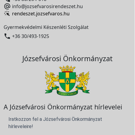

info@jozsefvarosirendeszet.hu
rendeszet.jozsefvaros.hu
Gyermekvédelmi Készenléti Szolgálat

+36 30/493-1925
Józsefvárosi Önkormányzat
A Józsefvárosi Önkormányzat hírlevelei
Iratkozzon fel a Józsefvárosi Önkormányzat
hírleveleire!