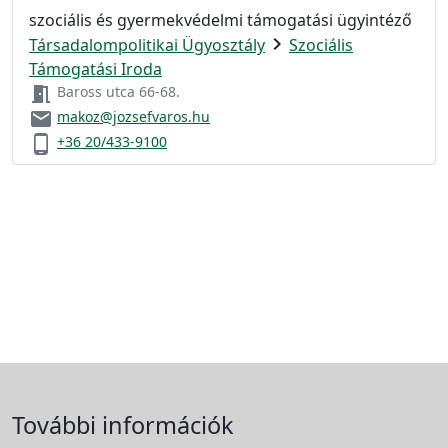
szociális és gyermekvédelmi támogatási ügyintéző
chevron_right
Társadalompolitikai Ügyosztály
Szociális
Támogatási Iroda
meeting_room
Baross utca 66-68.
email
makoz@jozsefvaros.hu
phone_android
+36 20/433-9100
További információk