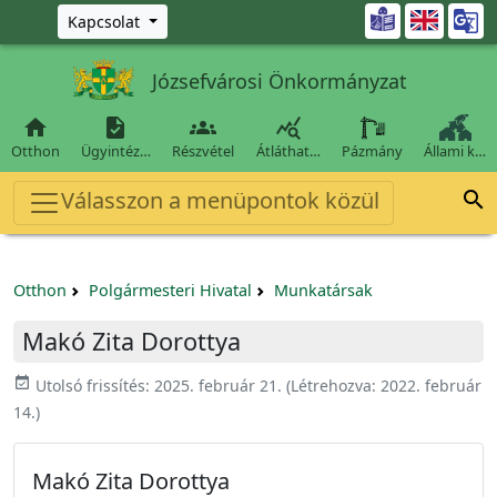
Ugrás a fő tartalomra

Kapcsolat
Józsefvárosi Önkormányzat




Otthon
Ügyintéz…
Részvétel
Átláthat…
Pázmány
Állami k…
Válasszon a menüpontok közül

Otthon
Polgármesteri Hivatal
Munkatársak
Makó Zita Dorottya
event_available
Utolsó frissítés:
2025. február 21.
(Létrehozva:
2022. február
14.
)
Makó Zita Dorottya