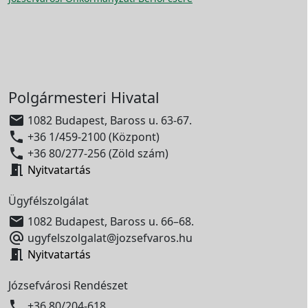
Polgármesteri Hivatal

1082 Budapest, Baross u. 63-67.

+36 1/459-2100 (Központ)

+36 80/277-256 (Zöld szám)

Nyitvatartás
Ügyfélszolgálat

1082 Budapest, Baross u. 66–68.

ugyfelszolgalat@jozsefvaros.hu

Nyitvatartás
Józsefvárosi Rendészet

+36 80/204-618