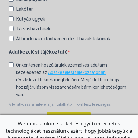
Lakótér
Kutyás ügyek
Társasházi hírek
Állami kisajátításban érintett házak lakóinak
Adatkezelési tájékoztató
Önkéntesen hozzájárulok személyes adataim
kezeléséhez az
Adatkezelési tájékoztatóban
részletezetteknek megfelelően. Megértettem, hogy
hozzájárulásom visszavonására bármikor lehetőségem
van.
A leiratkozás a hírlevél alján található linkkel lesz lehetséges.
Feliratkozom!
Weboldalainkon sütiket és egyéb internetes
technológiákat használunk azért, hogy jobbá tegyük a
For the English Newsletter, click
HERE.