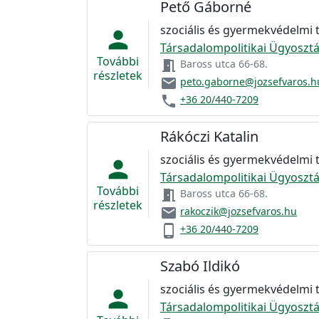
Pető Gáborné
szociális és gyermekvédelmi
person
Társadalompolitikai Ügyosztá
További
meeting_room
Baross utca 66-68.
részletek
email
peto.gaborne@jozsefvaros.h
phone
+36 20/440-7209
Rákóczi Katalin
szociális és gyermekvédelmi
person
Társadalompolitikai Ügyosztá
További
meeting_room
Baross utca 66-68.
részletek
email
rakoczik@jozsefvaros.hu
phone_android
+36 20/440-7209
Szabó Ildikó
szociális és gyermekvédelmi
person
Társadalompolitikai Ügyosztá