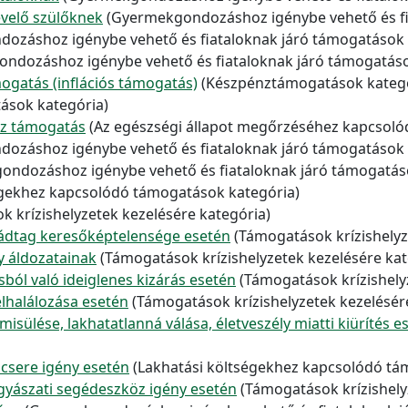
velő szülőknek
(Gyermekgondozáshoz igénybe vehető és fi
ozáshoz igénybe vehető és fiataloknak járó támogatások 
ndozáshoz igénybe vehető és fiataloknak járó támogatáso
mogatás (inflációs támogatás)
(Készpénztámogatások kategó
sok kategória)
öz támogatás
(Az egészségi állapot megőrzéséhez kapcsoló
ozáshoz igénybe vehető és fiataloknak járó támogatások 
ndozáshoz igénybe vehető és fiataloknak járó támogatás
égekhez kapcsolódó támogatások kategória)
 krízishelyzetek kezelésére kategória)
ládtag keresőképtelensége esetén
(Támogatások krízishelyz
 áldozatainak
(Támogatások krízishelyzetek kezelésére kat
ból való ideiglenes kizárás esetén
(Támogatások krízishely
lhalálozása esetén
(Támogatások krízishelyzetek kezelésér
ülése, lakhatatlanná válása, életveszély miatti kiürítés e
csere igény esetén
(Lakhatási költségekhez kapcsolódó tá
gyászati segédeszköz igény esetén
(Támogatások krízishely