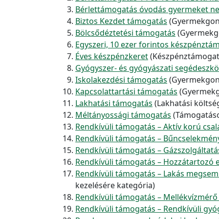
Bérlettámogatás óvodás gyermeket ne
Biztos Kezdet támogatás
(Gyermekgond
Bölcsődéztetési támogatás
(Gyermekgo
Egyszeri, 10 ezer forintos készpénztá
Éves készpénzkeret
(Készpénztámogatá
Gyógyszer- és gyógyászati segédeszk
Iskolakezdési támogatás
(Gyermekgond
Kapcsolattartási támogatás
(Gyermekgo
Lakhatási támogatás
(Lakhatási költs
Méltányossági támogatás
(Támogatások
Rendkívüli támogatás – Aktív korú csa
Rendkívüli támogatás – Bűncselekmény
Rendkívüli támogatás – Gázszolgáltatás
Rendkívüli támogatás – Hozzátartozó e
Rendkívüli támogatás – Lakás megsemmis
kezelésére kategória)
Rendkívüli támogatás – Mellékvízmérő 
Rendkívüli támogatás – Rendkívüli gyó