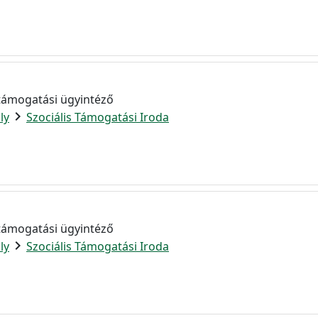
 támogatási ügyintéző
chevron_right
ly
Szociális Támogatási Iroda
 támogatási ügyintéző
chevron_right
ly
Szociális Támogatási Iroda