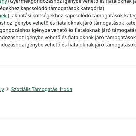
ény
(Gyermekgondozáshoz igénybe vehető és fiataloknak j
tségekhez kapcsolódó támogatások kategória)
nek
(Lakhatási költségekhez kapcsolódó támogatások kateg
oz igénybe vehető és fiataloknak járó támogatások kate
ondozáshoz igénybe vehető és fiataloknak járó támogatás
ozáshoz igénybe vehető és fiataloknak járó támogatások 
ozáshoz igénybe vehető és fiataloknak járó támogatások 
chevron_right
ly
Szociális Támogatási Iroda