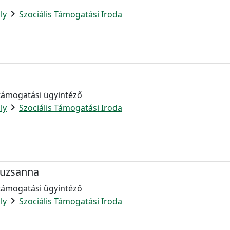
chevron_right
ly
Szociális Támogatási Iroda
 támogatási ügyintéző
chevron_right
ly
Szociális Támogatási Iroda
suzsanna
 támogatási ügyintéző
chevron_right
ly
Szociális Támogatási Iroda