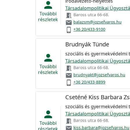
irodavezető-helyettes
person
Társadalompolitikai Ügyosztá
További
meeting_room
Baross utca 66-68.
részletek
email
balazsm@jozsefvaros.hu
phone_android
+36 20/433-9100
Brudnyák Tünde
szociális és gyermekvédelmi
person
Társadalompolitikai Ügyosztá
További
meeting_room
Baross utca 66-68.
részletek
email
brudnyakt@jozsefvaros.hu
phone_android
+36 20/433-8899
Cseténé Kiss Barbara Z
szociális és gyermekvédelmi
person
Társadalompolitikai Ügyosztá
meeting_room
Baross utca 66-68.
További
email
kiss.barbara@jozsefvaros.hu
részletek