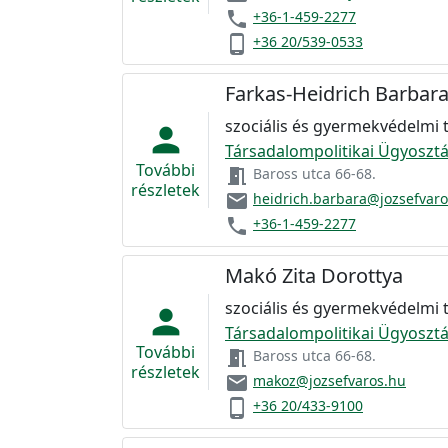
phone
+36-1-459-2277
phone_android
+36 20/539-0533
Farkas-Heidrich Barbar
szociális és gyermekvédelmi
person
Társadalompolitikai Ügyosztá
További
meeting_room
Baross utca 66-68.
részletek
email
heidrich.barbara@jozsefvar
phone
+36-1-459-2277
Makó Zita Dorottya
szociális és gyermekvédelmi
person
Társadalompolitikai Ügyosztá
További
meeting_room
Baross utca 66-68.
részletek
email
makoz@jozsefvaros.hu
phone_android
+36 20/433-9100