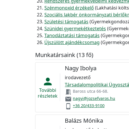
Rendszeres gyermekvédelmi kedvezm
Szénmonoxid érzékelő
(Lakhatási köl
Szociális lakbér önkormányzati bérlők
Születési támogatás
(Gyermekgondozásh
Szünidei gyermekétkeztetés
(Gyermekg
Tanodáztatási támogatás
(Gyermekgond
Újszülött ajándékcsomag
(Gyermekgond
Munkatársaink (13 fő)
Nagy Ibolya
irodavezető
person
Társadalompolitikai Ügyosztá
További
meeting_room
Baross utca 66-68.
részletek
email
nagyi@jozsefvaros.hu
phone_android
+36 20/433-9100
Balázs Mónika