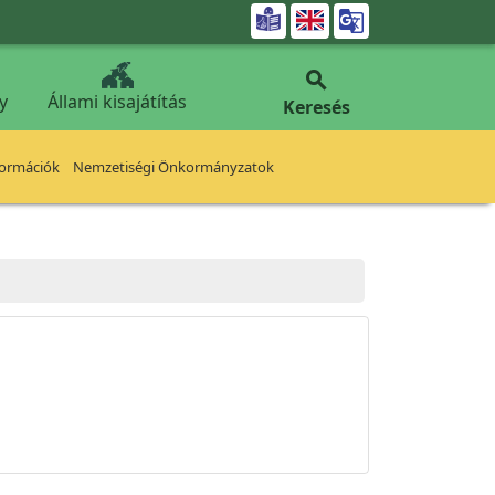


y
Állami kisajátítás
Keresés
formációk
Nemzetiségi Önkormányzatok