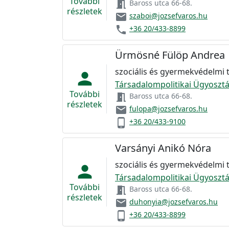
További
meeting_room
Baross utca 66-68.
részletek
email
szaboi@jozsefvaros.hu
phone
+36 20/433-8899
Ürmösné Fülöp Andrea
szociális és gyermekvédelmi
person
Társadalompolitikai Ügyosztá
További
meeting_room
Baross utca 66-68.
részletek
email
fulopa@jozsefvaros.hu
phone_android
+36 20/433-9100
Varsányi Anikó Nóra
szociális és gyermekvédelmi
person
Társadalompolitikai Ügyosztá
További
meeting_room
Baross utca 66-68.
részletek
email
duhonyia@jozsefvaros.hu
phone_android
+36 20/433-8899