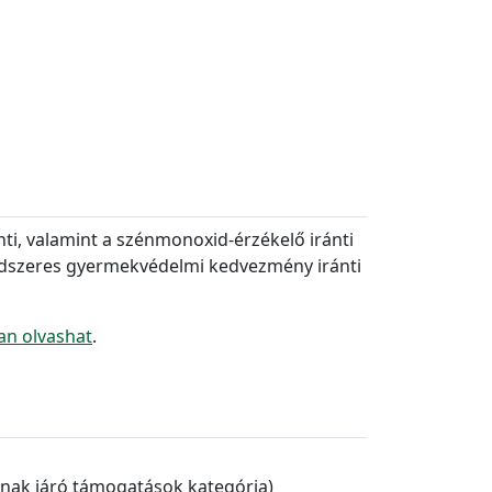
ánti, valamint a szénmonoxid-érzékelő iránti
Rendszeres gyermekvédelmi kedvezmény iránti
an olvashat
.
nak járó támogatások kategória)