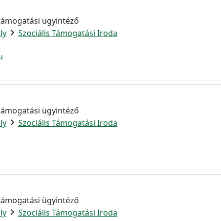
 támogatási ügyintéző
chevron_right
ly
Szociális Támogatási Iroda
u
 támogatási ügyintéző
chevron_right
ly
Szociális Támogatási Iroda
 támogatási ügyintéző
chevron_right
ly
Szociális Támogatási Iroda