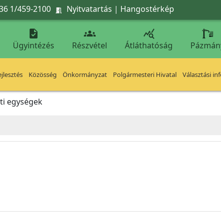
36 1/459-2100
Nyitvatartás
|
Hangostérkép




Ügyintézés
Részvétel
Átláthatóság
Pázmán
jlesztés
Közösség
Önkormányzat
Polgármesteri Hivatal
Választási in
ti egységek