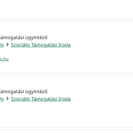
a
 támogatási ügyintéző
chevron_right
ly
Szociális Támogatási Iroda
os.hu
 támogatási ügyintéző
chevron_right
ly
Szociális Támogatási Iroda