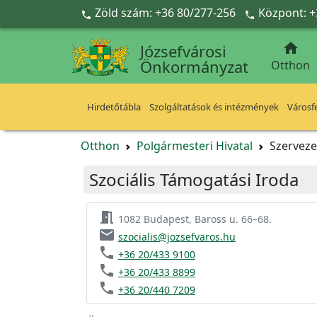
Ugrás a fő tartalomra
Zöld szám: +36 80/277-256
Központ: +



Józsefvárosi
Önkormányzat
Otthon
Hirdetőtábla
Szolgáltatások és intézmények
Városfe
Otthon
Polgármesteri Hivatal
Szerveze
Szociális Támogatási Iroda
meeting_room
1082 Budapest, Baross u. 66–68.
email
szocialis@jozsefvaros.hu
phone
+36 20/433 9100
phone
+36 20/433 8899
phone
+36 20/440 7209