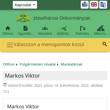
Ugrás a fő tartalomra

Kapcsolat
Józsefvárosi Önkormányzat




Otthon
Ügyintéz…
Részvétel
Átláthat…
Pázmány
Állami k…
Válasszon a menüpontok közül

Otthon
Polgármesteri Hivatal
Munkatársak
Markos Viktor
event_available
Utolsó frissítés:
2023. július 14.
(Létrehozva:
2022. október
12.
)
Markos Viktor