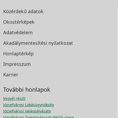
Közérdekű adatok
Okostérképek
Adatvédelem
Akadálymentesítési
nyilatkozat
Honlaptérkép
Impresszum
Karrier
További honlapok
Vegyél részt!
Józsefvárosi Lakásügynökség
Józsefvárosi lakáspályázato
Józsefvárosi Önkormányzati Bérlői csere