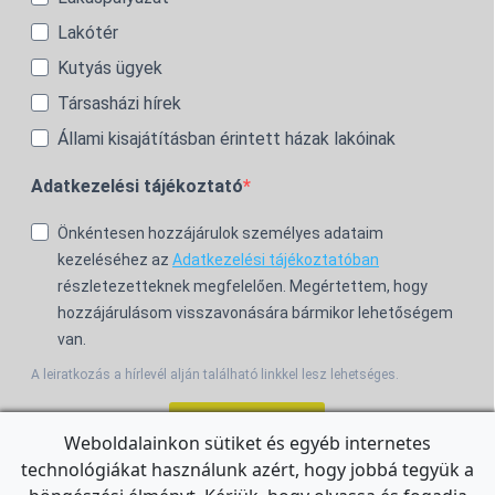
Lakótér
Kutyás ügyek
Társasházi hírek
Állami kisajátításban érintett házak lakóinak
Adatkezelési tájékoztató
Önkéntesen hozzájárulok személyes adataim
kezeléséhez az
Adatkezelési tájékoztatóban
részletezetteknek megfelelően. Megértettem, hogy
hozzájárulásom visszavonására bármikor lehetőségem
van.
A leiratkozás a hírlevél alján található linkkel lesz lehetséges.
Feliratkozom!
Weboldalainkon sütiket és egyéb internetes
technológiákat használunk azért, hogy jobbá tegyük a
For the English Newsletter, click
HERE.