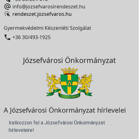

info@jozsefvarosirendeszet.hu
rendeszet.jozsefvaros.hu
Gyermekvédelmi Készenléti Szolgálat

+36 30/493-1925
Józsefvárosi Önkormányzat
A Józsefvárosi Önkormányzat hírlevelei
Iratkozzon fel a Józsefvárosi Önkormányzat
hírleveleire!