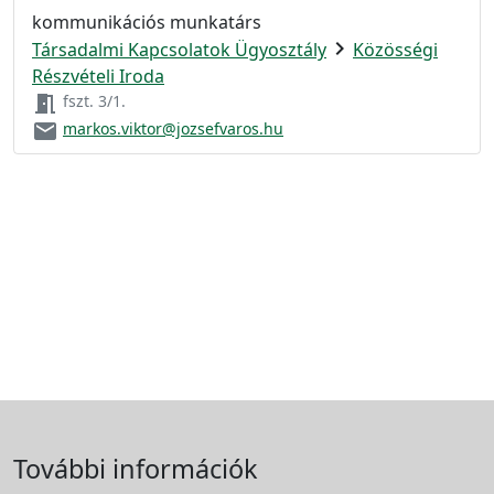
kommunikációs munkatárs
chevron_right
Társadalmi Kapcsolatok Ügyosztály
Közösségi
Részvételi Iroda
meeting_room
fszt. 3/1.
email
markos.viktor@jozsefvaros.hu
További információk