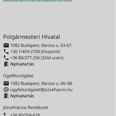
Polgármesteri Hivatal

1082 Budapest, Baross u. 63-67.

+36 1/459-2100 (Központ)

+36 80/277-256 (Zöld szám)

Nyitvatartás
Ügyfélszolgálat

1082 Budapest, Baross u. 66–68.

ugyfelszolgalat@jozsefvaros.hu

Nyitvatartás
Józsefvárosi Rendészet

+36 80/204-618