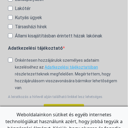
Lakótér
Kutyás ügyek
Társasházi hírek
Állami kisajátításban érintett házak lakóinak
Adatkezelési tájékoztató
Önkéntesen hozzájárulok személyes adataim
kezeléséhez az
Adatkezelési tájékoztatóban
részletezetteknek megfelelően. Megértettem, hogy
hozzájárulásom visszavonására bármikor lehetőségem
van.
A leiratkozás a hírlevél alján található linkkel lesz lehetséges.
Feliratkozom!
Weboldalainkon sütiket és egyéb internetes
technológiákat használunk azért, hogy jobbá tegyük a
For the English Newsletter, click
HERE.