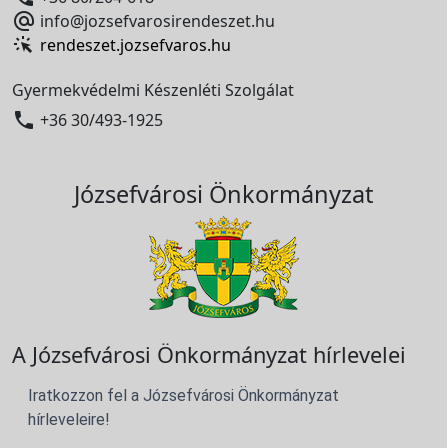

info@jozsefvarosirendeszet.hu
rendeszet.jozsefvaros.hu
Gyermekvédelmi Készenléti Szolgálat

+36 30/493-1925
Józsefvárosi Önkormányzat
A Józsefvárosi Önkormányzat hírlevelei
Iratkozzon fel a Józsefvárosi Önkormányzat
hírleveleire!