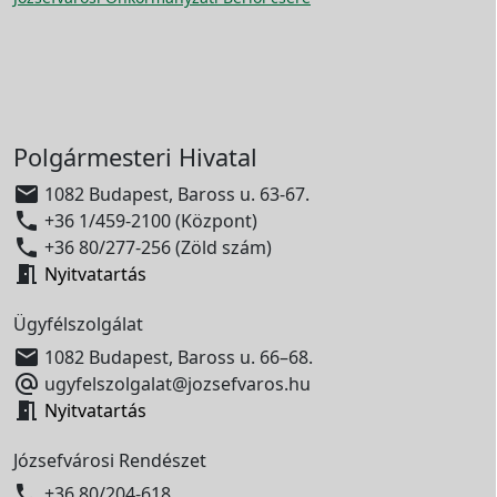
Polgármesteri Hivatal

1082 Budapest, Baross u. 63-67.

+36 1/459-2100 (Központ)

+36 80/277-256 (Zöld szám)

Nyitvatartás
Ügyfélszolgálat

1082 Budapest, Baross u. 66–68.

ugyfelszolgalat@jozsefvaros.hu

Nyitvatartás
Józsefvárosi Rendészet

+36 80/204-618