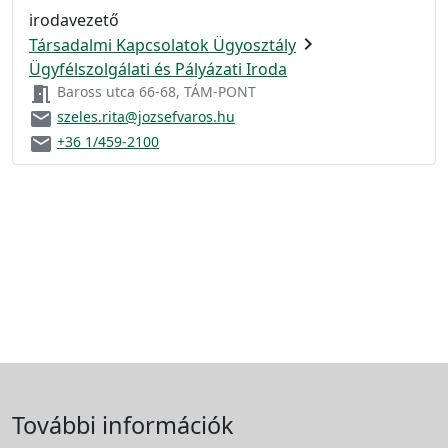
irodavezető
chevron_right
Társadalmi Kapcsolatok Ügyosztály
Ügyfélszolgálati és Pályázati Iroda
meeting_room
Baross utca 66-68, TÁM-PONT
email
szeles.rita@jozsefvaros.hu
email
+36 1/459-2100
További információk