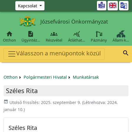
Ugrás a fő tartalomra

Kapcsolat
Józsefvárosi Önkormányzat




Otthon
Ügyintéz…
Részvétel
Átláthat…
Pázmány
Állami k…
Válasszon a menüpontok közül

Otthon
Polgármesteri Hivatal
Munkatársak
Széles Rita
event_available
Utolsó frissítés:
2025. szeptember 9.
(Létrehozva:
2024.
január 10.
)
Széles Rita