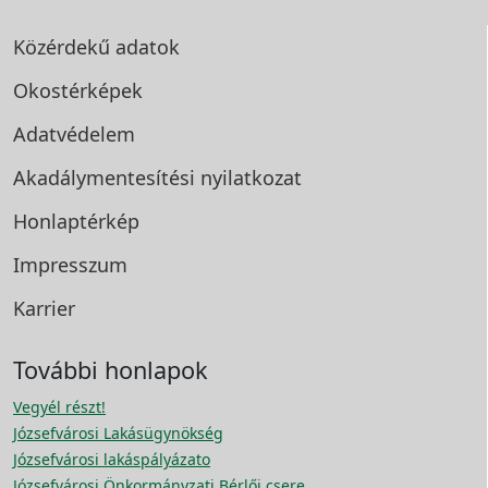
Közérdekű adatok
Okostérképek
Adatvédelem
Akadálymentesítési
nyilatkozat
Honlaptérkép
Impresszum
Karrier
További honlapok
Vegyél részt!
Józsefvárosi Lakásügynökség
Józsefvárosi lakáspályázato
Józsefvárosi Önkormányzati Bérlői csere