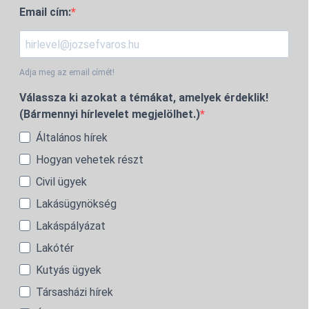
Email cím:
Adja meg az email címét!
Válassza ki azokat a témákat, amelyek érdeklik!
(Bármennyi hírlevelet megjelölhet.)
Általános hírek
Hogyan vehetek részt
Civil ügyek
Lakásügynökség
Lakáspályázat
Lakótér
Kutyás ügyek
Társasházi hírek