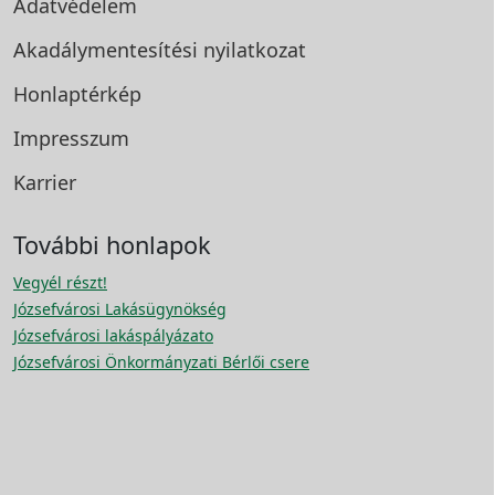
Adatvédelem
Akadálymentesítési
nyilatkozat
Honlaptérkép
Impresszum
Karrier
További honlapok
Vegyél részt!
Józsefvárosi Lakásügynökség
Józsefvárosi lakáspályázato
Józsefvárosi Önkormányzati Bérlői csere