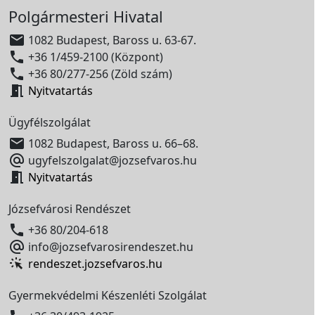
Polgármesteri Hivatal

1082 Budapest, Baross u. 63-67.

+36 1/459-2100 (Központ)

+36 80/277-256 (Zöld szám)

Nyitvatartás
Ügyfélszolgálat

1082 Budapest, Baross u. 66–68.

ugyfelszolgalat@jozsefvaros.hu

Nyitvatartás
Józsefvárosi Rendészet

+36 80/204-618

info@jozsefvarosirendeszet.hu
rendeszet.jozsefvaros.hu
Gyermekvédelmi Készenléti Szolgálat