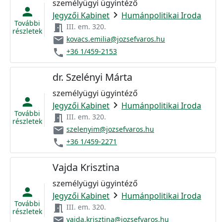
személyügyi ügyintéző
person
chevron_right
Jegyzői Kabinet
Humánpolitikai Iroda
További
meeting_room
III. em. 320.
részletek
email
kovacs.emilia@jozsefvaros.hu
phone
+36 1/459-2153
dr. Szelényi Márta
személyügyi ügyintéző
person
chevron_right
Jegyzői Kabinet
Humánpolitikai Iroda
További
meeting_room
III. em. 320.
részletek
email
szelenyim@jozsefvaros.hu
phone
+36 1/459-2271
Vajda Krisztina
személyügyi ügyintéző
person
chevron_right
Jegyzői Kabinet
Humánpolitikai Iroda
További
meeting_room
III. em. 320.
részletek
email
vajda.krisztina@jozsefvaros.hu