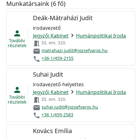
Munkatársaink (6 fő)
Deák-Mátraházi Judit
irodavezető
person
chevron_right
Jegyzői Kabinet
Humánpolitikai Iroda
További
meeting_room
III. em. 320.
részletek
email
matrahazi.judit@jozsefvaros.hu
phone
+36-1/459-2155
Suhai Judit
irodavezető-helyettes
person
chevron_right
Jegyzői Kabinet
Humánpolitikai Iroda
További
meeting_room
III. em. 320.
részletek
email
suhai.judit@jozsefvaros.hu
phone
+36 1/459-2583
Kovács Emília