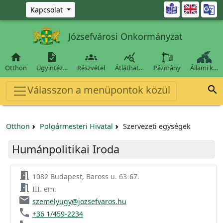
Ugrás a fő tartalomra

Kapcsolat
Józsefvárosi Önkormányzat




Otthon
Ügyintéz…
Részvétel
Átláthat…
Pázmány
Állami k…
Válasszon a menüpontok közül

Otthon
Polgármesteri Hivatal
Szervezeti egységek
Humánpolitikai Iroda
meeting_room
1082 Budapest, Baross u. 63-67.
meeting_room
III. em.
email
szemelyugy@jozsefvaros.hu
phone
+36 1/459-2234