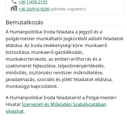
phone
+36 1/459-2155
home_work
+36 20/910-9200
(pénteki napokon!)
Bemutatkozás
A Humánpolitikai Iroda feladata a jegyző és a
polgármester munkáltatói jogköréből adódó feladatok
ellátása. Az Iroda tevékenységi köre: munkaerő
biztosítása, munkaerő-gazdálkodás,
munkakörtervezés, az emberi erőforrás és a
szakismeret fejlesztése, teljesítményértékelés,
minősítés, ösztönzési rendszer működtetése,
javadalmazás, szociális és jóléti feladatok ellátása,
munkaügyi kapcsolatok.
A Humánpolitikai Iroda feladatairól a Polgármesteri
Hivatal
Szervezeti és Működési Szabályzatában
olvashat
.