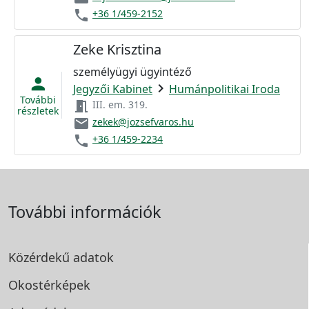
phone
+36 1/459-2152
Zeke Krisztina
személyügyi ügyintéző
person
chevron_right
Jegyzői Kabinet
Humánpolitikai Iroda
További
meeting_room
III. em. 319.
részletek
email
zekek@jozsefvaros.hu
phone
+36 1/459-2234
További információk
Közérdekű adatok
Okostérképek