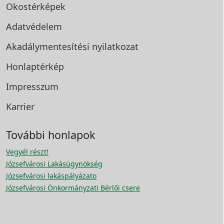
Okostérképek
Adatvédelem
Akadálymentesítési
nyilatkozat
Honlaptérkép
Impresszum
Karrier
További honlapok
Vegyél részt!
Józsefvárosi Lakásügynökség
Józsefvárosi lakáspályázato
Józsefvárosi Önkormányzati Bérlői csere