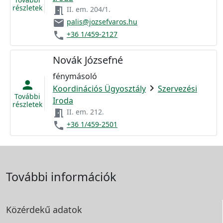
részletek
meeting_room
II. em. 204/1.
email
palis@jozsefvaros.hu
phone
+36 1/459-2127
Novák Józsefné
fénymásoló
person
chevron_right
Koordinációs Ügyosztály
Szervezési
További
Iroda
részletek
meeting_room
II. em. 212.
phone
+36 1/459-2501
További információk
Közérdekű adatok