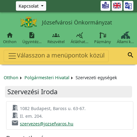
Ugrás a fő tartalomra

Kapcsolat
Józsefvárosi Önkormányzat




Otthon
Ügyintéz…
Részvétel
Átláthat…
Pázmány
Állami k…
Válasszon a menüpontok közül

Otthon
Polgármesteri Hivatal
Szervezeti egységek
Szervezési Iroda
meeting_room
1082 Budapest, Baross u. 63-67.
meeting_room
II. em. 204.
email
szervezes@jozsefvaros.hu