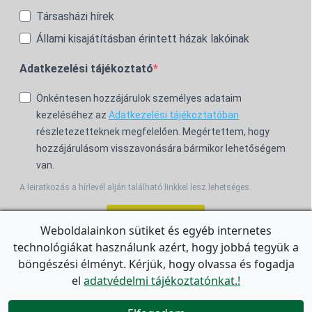
Társasházi hírek
Állami kisajátításban érintett házak lakóinak
Adatkezelési tájékoztató
Önkéntesen hozzájárulok személyes adataim
kezeléséhez az
Adatkezelési tájékoztatóban
részletezetteknek megfelelően. Megértettem, hogy
hozzájárulásom visszavonására bármikor lehetőségem
van.
A leiratkozás a hírlevél alján található linkkel lesz lehetséges.
Feliratkozom!
Weboldalainkon sütiket és egyéb internetes
technológiákat használunk azért, hogy jobbá tegyük a
For the English Newsletter, click
HERE.
böngészési élményt. Kérjük, hogy olvassa és fogadja
el
adatvédelmi tájékoztatónkat.!

