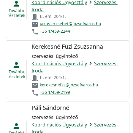
chevron_right
Koordinációs Ügyosztály
Szervezési
person
Iroda
További
részletek
meeting_room
II. em. 204/1.
email
jakus.erzsebet@jozsefvaros.hu
phone
+36 1/459-2244
Kerekesné Füzi Zsuzsanna
szervezési ügyintéző
chevron_right
Koordinációs Ügyosztály
Szervezési
person
Iroda
További
részletek
meeting_room
II. em. 204/1.
email
kerekesnefzs@jozsefvaros.hu
phone
+36 1/459-2199
Páli Sándorné
szervezési ügyintéző
chevron_right
Koordinációs Ügyosztály
Szervezési
person
Iroda
További