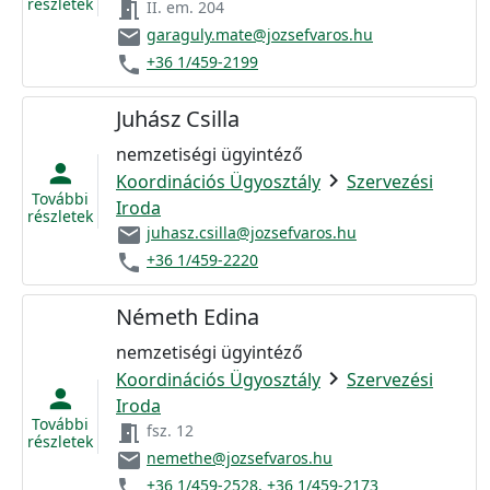
részletek
meeting_room
II. em. 204
email
garaguly.mate@jozsefvaros.hu
phone
+36 1/459-2199
Juhász Csilla
nemzetiségi ügyintéző
person
chevron_right
Koordinációs Ügyosztály
Szervezési
További
Iroda
részletek
email
juhasz.csilla@jozsefvaros.hu
phone
+36 1/459-2220
Németh Edina
nemzetiségi ügyintéző
chevron_right
Koordinációs Ügyosztály
Szervezési
person
Iroda
További
meeting_room
fsz. 12
részletek
email
nemethe@jozsefvaros.hu
phone
+36 1/459-2528, +36 1/459-2173