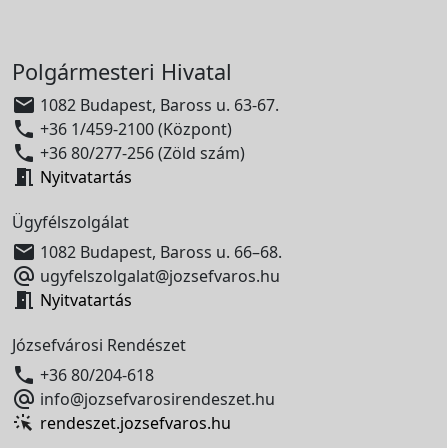
Polgármesteri Hivatal

1082 Budapest, Baross u. 63-67.

+36 1/459-2100 (Központ)

+36 80/277-256 (Zöld szám)

Nyitvatartás
Ügyfélszolgálat

1082 Budapest, Baross u. 66–68.

ugyfelszolgalat@jozsefvaros.hu

Nyitvatartás
Józsefvárosi Rendészet

+36 80/204-618

info@jozsefvarosirendeszet.hu
rendeszet.jozsefvaros.hu