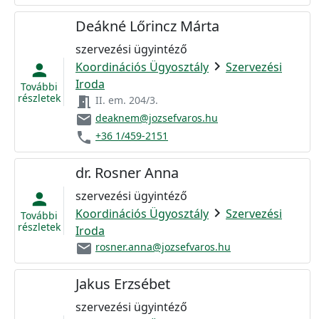
Deákné Lőrincz Márta
szervezési ügyintéző
chevron_right
Koordinációs Ügyosztály
Szervezési
person
Iroda
További
részletek
meeting_room
II. em. 204/3.
email
deaknem@jozsefvaros.hu
phone
+36 1/459-2151
dr. Rosner Anna
szervezési ügyintéző
person
chevron_right
Koordinációs Ügyosztály
Szervezési
További
részletek
Iroda
email
rosner.anna@jozsefvaros.hu
Jakus Erzsébet
szervezési ügyintéző