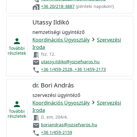
home_work
+36 20/218-3887
(pénteki napokon!)
Utassy Ildikó
nemzetiségi ügyintéző
chevron_right
Koordinációs Ügyosztály
Szervezési
person
Iroda
További
részletek
meeting_room
fsz. 12.
email
utassy.ildiko@jozsefvaros.hu
phone
+36 1/459-2528, +36 1/459-2173
dr. Bori András
szervezési ügyintéző
chevron_right
Koordinációs Ügyosztály
Szervezési
person
Iroda
További
részletek
meeting_room
II. em. 204/4.
email
boriandras@jozsefvaros.hu
phone
+36 1/459-2159