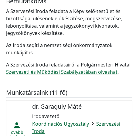
Bemutatkozás
A Szervezési Iroda feladata a Képviselő-testület és
bizottságai ülésének előkészítése, megszervezése,
lebonyolítása, valamint a jegyzőkönyvi kivonatok,
jegyzőkönyvek készítése.
Az Iroda segíti
a nemzetiségi önkormányzatok
munkáját is.
A Szervezési Iroda feladatairól a Polgármesteri Hivatal
Szervezeti és Működési Szabályzatában olvashat
.
Munkatársaink (11 fő)
dr. Garaguly Máté
irodavezető
chevron_right
Koordinációs Ügyosztály
Szervezési
person
Iroda
További