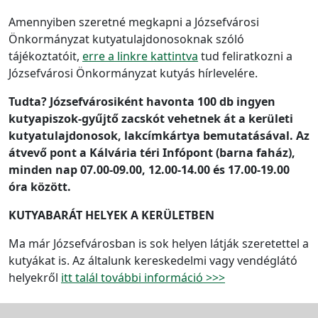
Amennyiben szeretné megkapni a Józsefvárosi
Önkormányzat kutyatulajdonosoknak szóló
tájékoztatóit,
erre a linkre kattintva
tud feliratkozni a
Józsefvárosi Önkormányzat kutyás hírlevelére.
Tudta? Józsefvárosiként havonta 100 db ingyen
kutyapiszok-gyűjtő zacskót vehetnek át a kerületi
kutyatulajdonosok, lakcímkártya bemutatásával. Az
átvevő pont a Kálvária téri Infópont (barna faház),
minden nap 07.00-09.00, 12.00-14.00 és 17.00-19.00
óra között.
KUTYABARÁT HELYEK A KERÜLETBEN
Ma már Józsefvárosban is sok helyen látják szeretettel a
kutyákat is. Az általunk kereskedelmi vagy vendéglátó
helyekről
itt talál további információ >>>