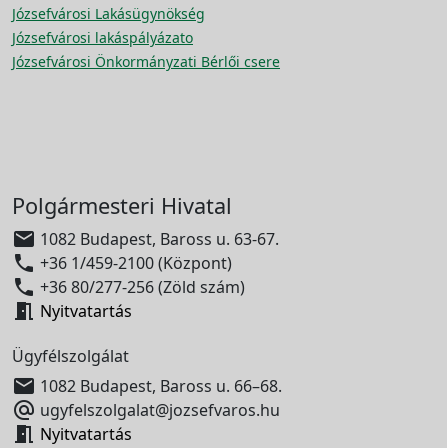
Józsefvárosi Lakásügynökség
Józsefvárosi lakáspályázato
Józsefvárosi Önkormányzati Bérlői csere
Polgármesteri Hivatal

1082 Budapest, Baross u. 63-67.

+36 1/459-2100 (Központ)

+36 80/277-256 (Zöld szám)

Nyitvatartás
Ügyfélszolgálat

1082 Budapest, Baross u. 66–68.

ugyfelszolgalat@jozsefvaros.hu

Nyitvatartás