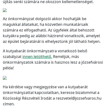
újítás senki számára ne okozzon kellemetlenséget.
Az önkormányzat dolgozói akkor hozhatják be
magukkal állataikat, ha közvetlen munkatársaik
számára ez elfogadható. Az ügyfelek által behozott
kutyákra pedig az alábbi házirend vonatkozik, amelyet
az épület bejáratánál is elhelyeztünk jól látható helyen.
A kutyabarát önkormányzatra vonatkozó belső
szabályzat
innen letölthető.
Reméljük, más
önkormányzatok számára is hasznos lesz a józsefvárosi
példa!
Ha kérdése vagy megjegyzése van a kutyabarát
önkormányzattal kapcsolatban, keresse bizalommal a
Közösségi Részvételi Irodát a reszvetel@jozsefvaros.hu
címen.