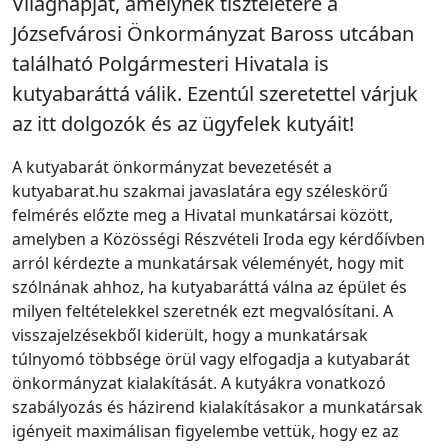
Világnapját, amelynek tiszteletére a
Józsefvárosi Önkormányzat Baross utcában
található Polgármesteri Hivatala is
kutyabaráttá válik. Ezentúl szeretettel várjuk
az itt dolgozók és az ügyfelek kutyáit!
A kutyabarát önkormányzat bevezetését a
kutyabarat.hu szakmai javaslatára egy széleskörű
felmérés előzte meg a Hivatal munkatársai között,
amelyben a Közösségi Részvételi Iroda egy kérdőívben
arról kérdezte a munkatársak véleményét, hogy mit
szólnának ahhoz, ha kutyabaráttá válna az épület és
milyen feltételekkel szeretnék ezt megvalósítani. A
visszajelzésekből kiderült, hogy a munkatársak
túlnyomó többsége örül vagy elfogadja a kutyabarát
önkormányzat kialakítását. A kutyákra vonatkozó
szabályozás és házirend kialakításakor a munkatársak
igényeit maximálisan figyelembe vettük, hogy ez az