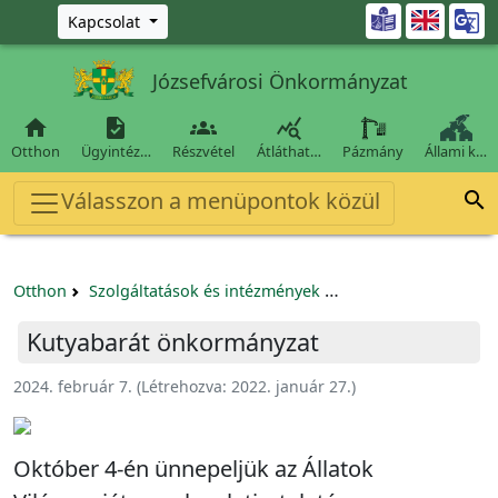
Ugrás a fő tartalomra

Kapcsolat
Józsefvárosi Önkormányzat




Otthon
Ügyintéz…
Részvétel
Átláthat…
Pázmány
Állami k…
Válasszon a menüpontok közül

Otthon
Szolgáltatások és intézmények
Kutyával a kerületbe
Kutyabarát önkormányzat
2024. február 7.
(Létrehozva:
2022. január 27.
)
Október 4-én ünnepeljük az Állatok