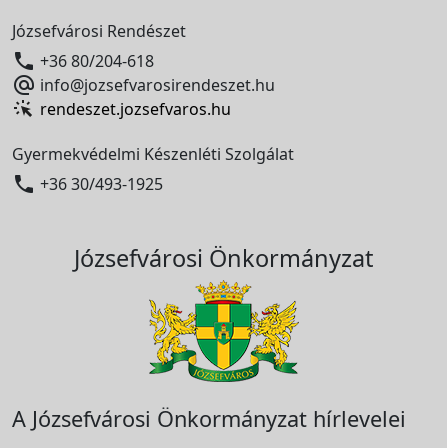
Józsefvárosi Rendészet

+36 80/204-618

info@jozsefvarosirendeszet.hu
rendeszet.jozsefvaros.hu
Gyermekvédelmi Készenléti Szolgálat

+36 30/493-1925
Józsefvárosi Önkormányzat
A Józsefvárosi Önkormányzat hírlevelei