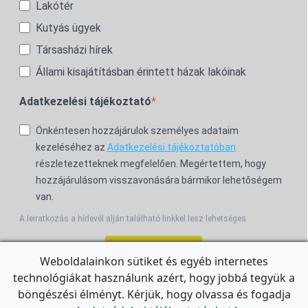
Lakótér
Kutyás ügyek
Társasházi hírek
Állami kisajátításban érintett házak lakóinak
Adatkezelési tájékoztató
Önkéntesen hozzájárulok személyes adataim
kezeléséhez az
Adatkezelési tájékoztatóban
részletezetteknek megfelelően. Megértettem, hogy
hozzájárulásom visszavonására bármikor lehetőségem
van.
A leiratkozás a hírlevél alján található linkkel lesz lehetséges.
Feliratkozom!
Weboldalainkon sütiket és egyéb internetes
technológiákat használunk azért, hogy jobbá tegyük a
For the English Newsletter, click
HERE.
böngészési élményt. Kérjük, hogy olvassa és fogadja