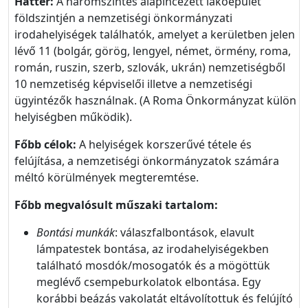
Háttér:
A háromszintes alápincézett lakóépület
földszintjén a nemzetiségi önkormányzati
irodahelyiségek találhatók, amelyet a kerületben jelen
lévő 11 (bolgár, görög, lengyel, német, örmény, roma,
román, ruszin, szerb, szlovák, ukrán) nemzetiségből
10 nemzetiség képviselői illetve a nemzetiségi
ügyintézők használnak. (A Roma Önkormányzat külön
helyiségben működik).
Főbb célok:
A helyiségek korszerűvé tétele és
felújítása, a nemzetiségi önkormányzatok számára
méltó körülmények megteremtése.
Főbb megvalósult műszaki tartalom:
Bontási munkák
: válaszfalbontások, elavult
lámpatestek bontása, az irodahelyiségekben
található mosdók/mosogatók és a mögöttük
meglévő csempeburkolatok elbontása. Egy
korábbi beázás vakolatát eltávolítottuk és felújító