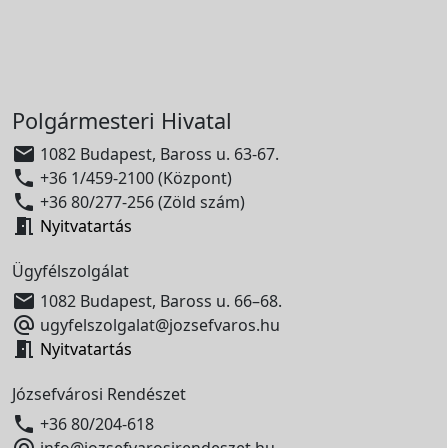
Polgármesteri Hivatal

1082 Budapest, Baross u. 63-67.

+36 1/459-2100 (Központ)

+36 80/277-256 (Zöld szám)

Nyitvatartás
Ügyfélszolgálat

1082 Budapest, Baross u. 66–68.

ugyfelszolgalat@jozsefvaros.hu

Nyitvatartás
Józsefvárosi Rendészet

+36 80/204-618

info@jozsefvarosirendeszet.hu