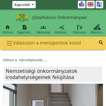
Ugrás a fő tartalomra

Kapcsolat
Józsefvárosi Önkormányzat




Otthon
Ügyintéz…
Részvétel
Átláthat…
Pázmány
Állami k…
Válasszon a menüpontok közül

Otthon
Városfejlesztés
Nemzetiségi önkormányzatok irodahe
Nemzetiségi önkormányzatok
irodahelyiségeinek felújítása