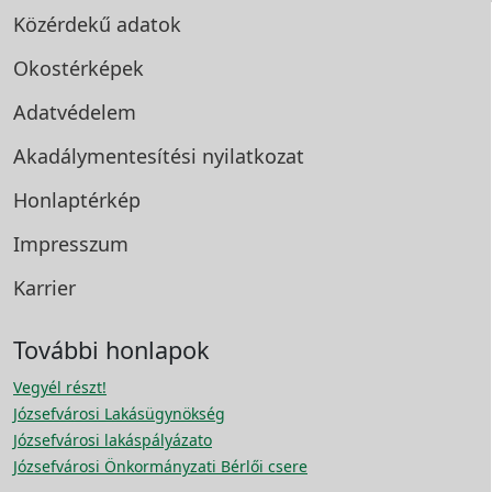
Közérdekű adatok
Okostérképek
Adatvédelem
Akadálymentesítési
nyilatkozat
Honlaptérkép
Impresszum
Karrier
További honlapok
Vegyél részt!
Józsefvárosi Lakásügynökség
Józsefvárosi lakáspályázato
Józsefvárosi Önkormányzati Bérlői csere