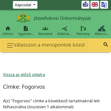
Ugrás a fő tartalomra

Kapcsolat
Józsefvárosi Önkormányzat




Otthon
Ügyintéz…
Részvétel
Átláthat…
Pázmány
Állami k…
Válasszon a menüpontok közül

Vissza az előző oldalra
Címke:
Fogorvos
A(z) "Fogorvos" címke a következő tartalmaknál lett
felhasználva (összesen 1 alkalommal):