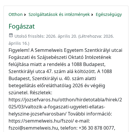
Otthon
Szolgáltatások és intézmények
Egészségügy
Fogászat
event_available
Utolsó frissítés:
2026. április 20.
(Létrehozva:
2026.
április 16.
)
Figyelem! A Semmelweis Egyetem Szentkirályi utcai
Fogászati és Szájsebészeti Oktató Intézetének
felújítása miatt a rendelés a 1088 Budapest,
Szentkirályi utca 47. szám alá költözött. A 1088
Budapest, Szentkirályi u. 40. szám alatti
betegellátás előreláthatólag 2026 év végéig
szünetel. Részletek:
https://jozsefvaros.hu/otthon/hirdetotabla/hirek/2
025/03/valtozik-a-fogaszati-ugyeleti-ellatas-
helyszine-jozsefvarosban/ További információ:
https://semmelweis.hu/fszoi/ e-mail:
fszoi@semmelweis.hu, telefon: +36 30 878 0077,