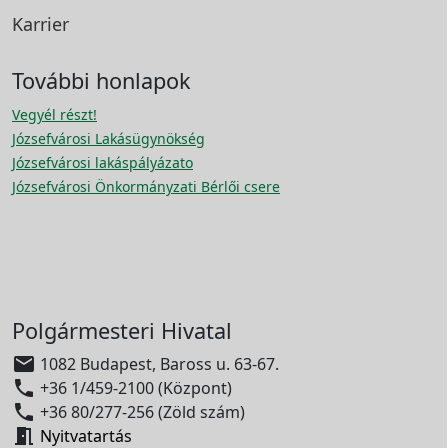
Karrier
További honlapok
Vegyél részt!
Józsefvárosi Lakásügynökség
Józsefvárosi lakáspályázato
Józsefvárosi Önkormányzati Bérlői csere
Polgármesteri Hivatal

1082 Budapest, Baross u. 63-67.

+36 1/459-2100 (Központ)

+36 80/277-256 (Zöld szám)

Nyitvatartás