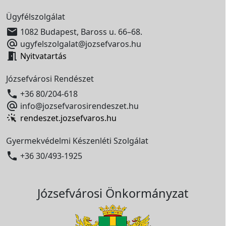
Ügyfélszolgálat

1082 Budapest, Baross u. 66–68.

ugyfelszolgalat@jozsefvaros.hu

Nyitvatartás
Józsefvárosi Rendészet

+36 80/204-618

info@jozsefvarosirendeszet.hu
rendeszet.jozsefvaros.hu
Gyermekvédelmi Készenléti Szolgálat

+36 30/493-1925
Józsefvárosi Önkormányzat