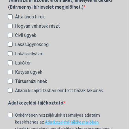
Válassza ki azokat a témákat, amelyek érdeklik!
(Bármennyi hírlevelet megjelölhet.)
Általános hírek
Hogyan vehetek részt
Civil ügyek
Lakásügynökség
Lakáspályázat
Lakótér
Kutyás ügyek
Társasházi hírek
Állami kisajátításban érintett házak lakóinak
Adatkezelési tájékoztató
Önkéntesen hozzájárulok személyes adataim
kezeléséhez az
Adatkezelési tájékoztatóban