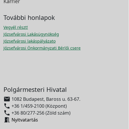
Karrier
További honlapok
Vegyél részt!
Józsefvárosi Lakásügynökség
Józsefvárosi lakáspályázato
Józsefvárosi Önkormányzati Bérlői csere
Polgármesteri Hivatal

1082 Budapest, Baross u. 63-67.

+36 1/459-2100 (Központ)

+36 80/277-256 (Zöld szám)

Nyitvatartás