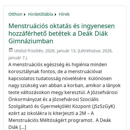
Otthon
Hirdetőtábla
Hírek
Menstruációs oktatás és ingyenesen
hozzáférhető betétek a Deák Diák
Gimnáziumban
event_available
Utolsó frissítés:
2026. január 13.
(Létrehozva:
2026.
január 7.
)
A menstruációs egészség és higiénia minden
korosztálynak fontos, de a menstruációval
kapcsolatos tudatosság növelésére különösen
nagy szükség van abban a korban, amikor a lányok
teste változásokon megy keresztül. A Józsefvárosi
Önkormányzat és a Józsefvárosi Szociális
Szolgáltató és Gyermekjóléti Központ (JSzSzGyK)
ezért az iskolákra is kiterjeszti a 2M – A
Menstruációs Méltóságért programot. A Deák
Diák […]