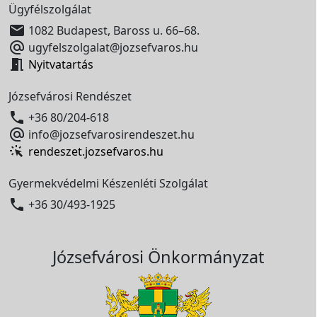
Ügyfélszolgálat

1082 Budapest, Baross u. 66–68.

ugyfelszolgalat@jozsefvaros.hu

Nyitvatartás
Józsefvárosi Rendészet

+36 80/204-618

info@jozsefvarosirendeszet.hu
rendeszet.jozsefvaros.hu
Gyermekvédelmi Készenléti Szolgálat

+36 30/493-1925
Józsefvárosi Önkormányzat