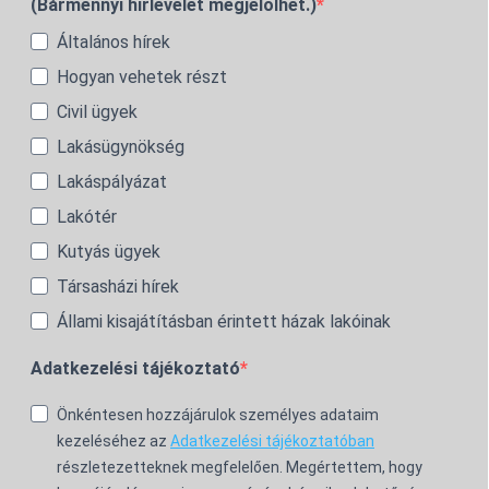
(Bármennyi hírlevelet megjelölhet.)
Általános hírek
Hogyan vehetek részt
Civil ügyek
Lakásügynökség
Lakáspályázat
Lakótér
Kutyás ügyek
Társasházi hírek
Állami kisajátításban érintett házak lakóinak
Adatkezelési tájékoztató
Önkéntesen hozzájárulok személyes adataim
kezeléséhez az
Adatkezelési tájékoztatóban
részletezetteknek megfelelően. Megértettem, hogy