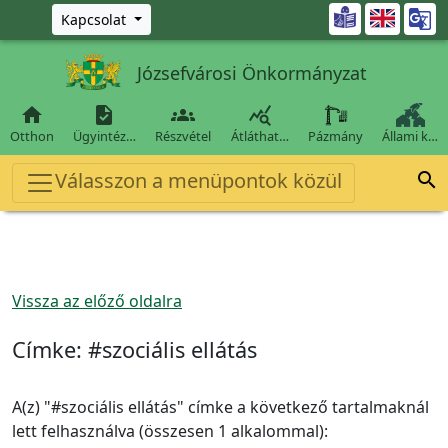
Ugrás a fő tartalomra

Kapcsolat
Józsefvárosi Önkormányzat




Otthon
Ügyintéz…
Részvétel
Átláthat…
Pázmány
Állami k…
Válasszon a menüpontok közül

Vissza az előző oldalra
Címke:
#szociális ellátás
A(z) "#szociális ellátás" címke a következő tartalmaknál
lett felhasználva (összesen 1 alkalommal):