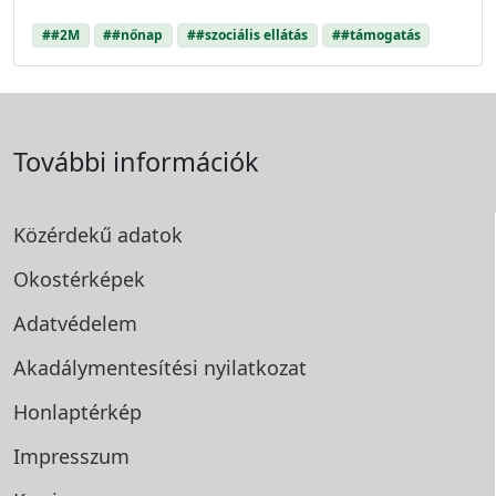
##2M
##nőnap
##szociális ellátás
##támogatás
További információk
Közérdekű adatok
Okostérképek
Adatvédelem
Akadálymentesítési
nyilatkozat
Honlaptérkép
Impresszum