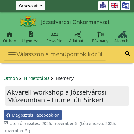
Ugrás a fő tartalomra

Kapcsolat
Józsefvárosi Önkormányzat




Otthon
Ügyintéz…
Részvétel
Átláthat…
Pázmány
Állami k…
Válasszon a menüpontok közül

Otthon
Hirdetőtábla
Esemény
Akvarell workshop a Józsefvárosi
Múzeumban – Fiumei úti Sírkert
Megosztás Facebook-on

Utolsó frissítés:
2025. november 5.
(Létrehozva:
2025.
november 5.
)