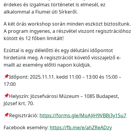
érdekes és izgalmas történetet is elmesél, ez
alkalommal a Fiumei úti Sírkeről.
A két órás workshop során minden eszközt biztosítunk.
A program ingyenes, a részvétel viszont regisztrációhoz
kötött és 12 főben limitált!
Ezúttal is egy délelőtti és egy délutáni időpontot
hirdetünk meg. A regisztrációt követő visszajelző e-
mailt az esemény előtti napon küldjük.
Időpont: 2025.11.11. kedd 11:00 – 13:00 és 15:00 –
17:00
Helyszín: Józsefvárosi Múzeum – 1085 Budapest,
József krt. 70.
Regisztráció:
https://forms.gle/MoAJiH9VBBj3y1Su7
Facebook esemény:
https://fb.me/e/ahZReADzy