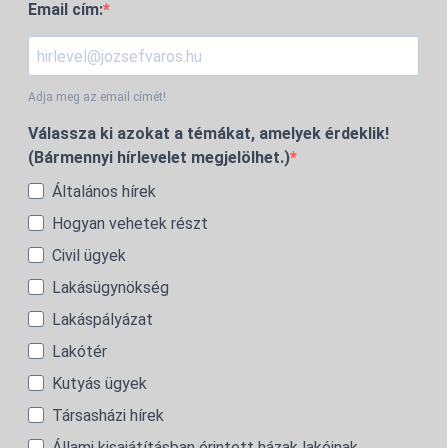
Email cím:
Adja meg az email címét!
Válassza ki azokat a témákat, amelyek érdeklik!
(Bármennyi hírlevelet megjelölhet.)
Általános hírek
Hogyan vehetek részt
Civil ügyek
Lakásügynökség
Lakáspályázat
Lakótér
Kutyás ügyek
Társasházi hírek
Állami kisajátításban érintett házak lakóinak