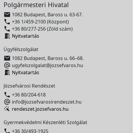
Polgármesteri Hivatal

1082 Budapest, Baross u. 63-67.

+36 1/459-2100 (Központ)

+36 80/277-256 (Zöld szám)

Nyitvatartás
Ügyfélszolgálat

1082 Budapest, Baross u. 66–68.

ugyfelszolgalat@jozsefvaros.hu

Nyitvatartás
Józsefvárosi Rendészet

+36 80/204-618

info@jozsefvarosirendeszet.hu
rendeszet.jozsefvaros.hu
Gyermekvédelmi Készenléti Szolgálat

+36 30/493-1925