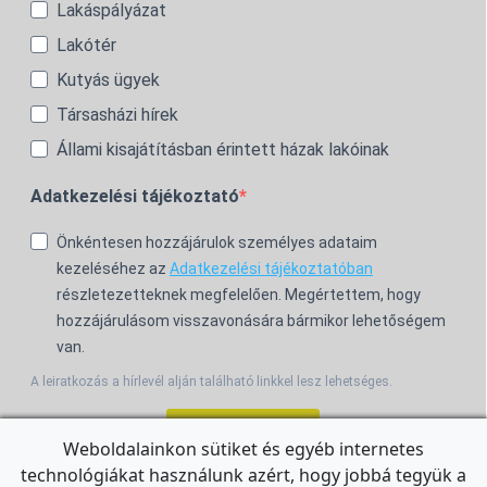
Lakáspályázat
Lakótér
Kutyás ügyek
Társasházi hírek
Állami kisajátításban érintett házak lakóinak
Adatkezelési tájékoztató
Önkéntesen hozzájárulok személyes adataim
kezeléséhez az
Adatkezelési tájékoztatóban
részletezetteknek megfelelően. Megértettem, hogy
hozzájárulásom visszavonására bármikor lehetőségem
van.
A leiratkozás a hírlevél alján található linkkel lesz lehetséges.
Feliratkozom!
Weboldalainkon sütiket és egyéb internetes
technológiákat használunk azért, hogy jobbá tegyük a