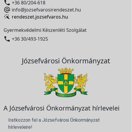

+36 80/204-618

info@jozsefvarosirendeszet.hu
rendeszet.jozsefvaros.hu
Gyermekvédelmi Készenléti Szolgálat

+36 30/493-1925
Józsefvárosi Önkormányzat
A Józsefvárosi Önkormányzat hírlevelei
Iratkozzon fel a Józsefvárosi Önkormányzat
hírleveleire!