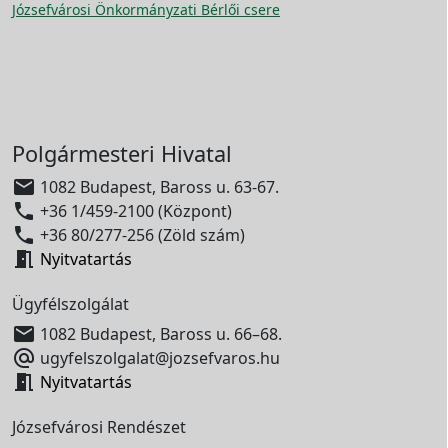
Józsefvárosi Önkormányzati Bérlői csere
Polgármesteri Hivatal

1082 Budapest, Baross u. 63-67.

+36 1/459-2100 (Központ)

+36 80/277-256 (Zöld szám)

Nyitvatartás
Ügyfélszolgálat

1082 Budapest, Baross u. 66–68.

ugyfelszolgalat@jozsefvaros.hu

Nyitvatartás
Józsefvárosi Rendészet