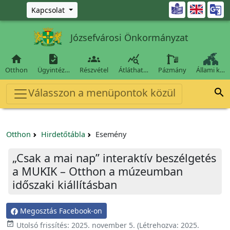
Ugrás a fő tartalomra

Kapcsolat
Józsefvárosi Önkormányzat




Otthon
Ügyintéz…
Részvétel
Átláthat…
Pázmány
Állami k…
Válasszon a menüpontok közül

Otthon
Hirdetőtábla
Esemény
„Csak a mai nap” interaktív beszélgetés
a MUKIK – Otthon a múzeumban
időszaki kiállításban
Megosztás Facebook-on

Utolsó frissítés:
2025. november 5.
(Létrehozva:
2025.