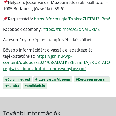
Helyszín: Józsefvárosi Múzeum Időszaki kiállítótér –
1085 Budapest, József krt. 59-61.
Regisztráció:
https://forms.gle/ExnkroZLET8U3LBm6
Facebook esemény:
https://fb.me/e/e3qNMOxMZ
Az eseményen kép- és hangfelvétel készülhet.
Bővebb információért olvassák el adatkezelési
tájékoztatónkat:
https://jkn.hu/wp-
content/uploads/2024/08/ADATKEZELESI-TAJEKOZTATO-
regisztraciohoz-kotott-rendezvenyhez.pdf
#Corvin negyed
#Józsefvárosi Múzeum
#Közösségi program
#Kultúra
#Szolidaritás
További információk