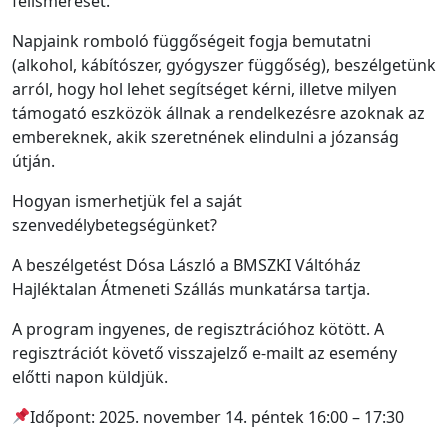
felismerését.
Napjaink romboló függőségeit fogja bemutatni
(alkohol, kábítószer, gyógyszer függőség), beszélgetünk
arról, hogy hol lehet segítséget kérni, illetve milyen
támogató eszközök állnak a rendelkezésre azoknak az
embereknek, akik szeretnének elindulni a józanság
útján.
Hogyan ismerhetjük fel a saját
szenvedélybetegségünket?
A beszélgetést Dósa László a BMSZKI Váltóház
Hajléktalan Átmeneti Szállás munkatársa tartja.
A program ingyenes, de regisztrációhoz kötött. A
regisztrációt követő visszajelző e-mailt az esemény
előtti napon küldjük.
Időpont: 2025. november 14. péntek 16:00 – 17:30