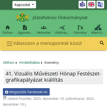
Ugrás a fő tartalomra

Kapcsolat
Józsefvárosi Önkormányzat




Otthon
Ügyintéz…
Részvétel
Átláthat…
Pázmány
Állami k…
Válasszon a menüpontok közül

Otthon
Hirdetőtábla
Esemény
41. Vizuális Művészeti Hónap Festészet-
grafikapályázat kiállítás
Megosztás Facebook-on

Utolsó frissítés:
2025. december 10.
(Létrehozva:
2025.
december 10.
)