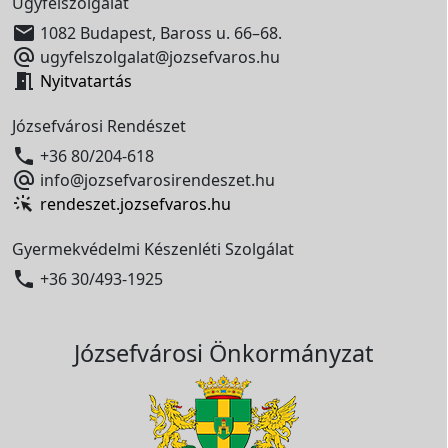
Ügyfélszolgálat

1082 Budapest, Baross u. 66–68.

ugyfelszolgalat@jozsefvaros.hu

Nyitvatartás
Józsefvárosi Rendészet

+36 80/204-618

info@jozsefvarosirendeszet.hu
rendeszet.jozsefvaros.hu
Gyermekvédelmi Készenléti Szolgálat

+36 30/493-1925
Józsefvárosi Önkormányzat