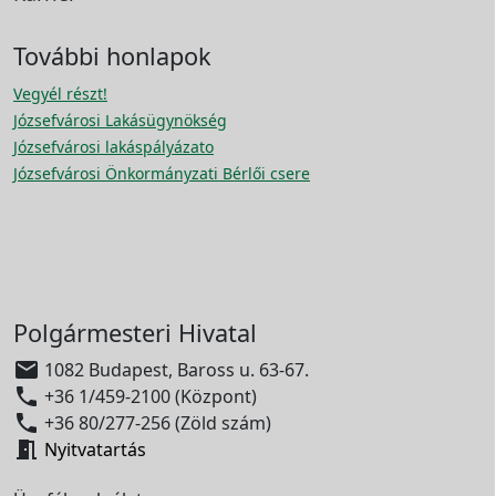
További honlapok
Vegyél részt!
Józsefvárosi Lakásügynökség
Józsefvárosi lakáspályázato
Józsefvárosi Önkormányzati Bérlői csere
Polgármesteri Hivatal

1082 Budapest, Baross u. 63-67.

+36 1/459-2100 (Központ)

+36 80/277-256 (Zöld szám)

Nyitvatartás