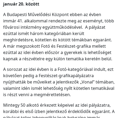
január 20. között
A Budapesti Művelődési Központ ebben az évben
immár 41. alkalommal rendezte meg az eseményt, több
fővárosi intézmény együttműködésével. A pályázat
ezúttal ismét három kategóriában került
meghirdetésre, kötetlen és kötött témákban egyaránt.
A már megszokott Fotó és Festészet-grafika mellett
ezúttal az idei évben először a gyerekek is lehetőséget
kapnak a részvételre egy külön tematika keretén belül.
A sorozat az idei évben is a Fotó-kategóriával indult, ezt
követően pedig a Festészet-grafikapályázatra
nyújthatták be műveiket a jelentkezők „Vonal” témában,
valamint idén ismét lehetőség nyílt kötetlen tematikával
is részt venni a megmérettetésen.
Mintegy 50 alkotó érkezett képeivel az idei pályázatra,
korábbi és első ízben jelentkező érdeklődők egyaránt. A
pályázat teljes lebonyolításának helyszíne immár