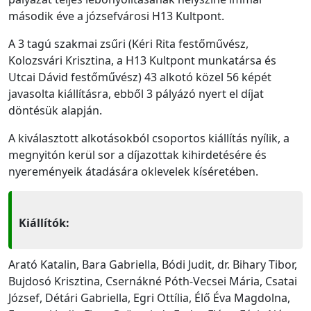
második éve a józsefvárosi H13 Kultpont.
A 3 tagú szakmai zsűri (Kéri Rita festőművész,
Kolozsvári Krisztina, a H13 Kultpont munkatársa és
Utcai Dávid festőművész) 43 alkotó közel 56 képét
javasolta kiállításra, ebből 3 pályázó nyert el díjat
döntésük alapján.
A kiválasztott alkotásokból csoportos kiállítás nyílik, a
megnyitón kerül sor a díjazottak kihirdetésére és
nyereményeik átadására oklevelek kíséretében.
Kiállítók:
Arató Katalin, Bara Gabriella, Bódi Judit, dr. Bihary Tibor,
Bujdosó Krisztina, Csernákné Póth-Vecsei Mária, Csatai
József, Détári Gabriella, Egri Ottília, Élő Éva Magdolna,