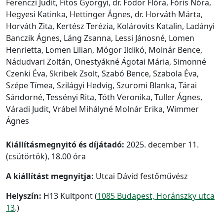
Ferenczi Judit, Fitos Györgyi, dr. Fodor Flóra, Fóris Nóra,
Hegyesi Katinka, Hettinger Ágnes, dr. Horváth Márta,
Horváth Zita, Kertész Terézia, Kolárovits Katalin, Ladányi
Banczik Ágnes, Láng Zsanna, Lessi Jánosné, Lomen
Henrietta, Lomen Lilian, Mógor Ildikó, Molnár Bence,
Nádudvari Zoltán, Onestyákné Ágotai Mária, Simonné
Czenki Éva, Skribek Zsolt, Szabó Bence, Szabola Éva,
Szépe Tímea, Szilágyi Hedvig, Szuromi Blanka, Tárai
Sándorné, Tessényi Rita, Tóth Veronika, Tuller Ágnes,
Váradi Judit, Vrábel Mihályné Molnár Erika, Wimmer
Ágnes
Kiállításmegnyitó és díjátadó:
2025. december 11.
(csütörtök), 18.00 óra
A kiállítást megnyitja:
Utcai Dávid festőművész
Helyszín:
H13 Kultpont (
1085 Budapest, Horánszky utca
13
.)