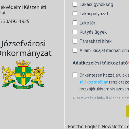
Lakásügynökség
ekvédelmi Készenléti
lat
Lakáspályázat
6 30/493-1925
Lakótér
Kutyás ügyek
Józsefvárosi
Társasházi hírek
nkormányzat
Állami kisajátításban éri
Adatkezelési tájékoztató
Önkéntesen hozzájárulok
tájékoztatóban
részleteze
hozzájárulásom visszavon
A leiratkozás a hírlevél alján találha
For the English Newsletter, 