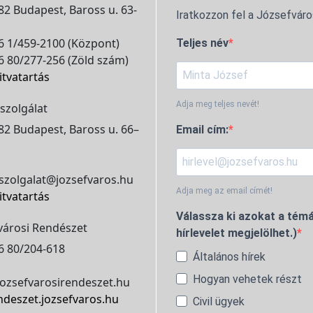
2 Budapest, Baross u. 63-
Iratkozzon fel a Józsefváro
 1/459-2100 (Központ)
Teljes név
 80/277-256 (Zöld szám)
itvatartás
Adja meg teljes nevét!
szolgálat
2 Budapest, Baross u. 66–
Email cím:
szolgalat@jozsefvaros.hu
Adja meg az email címét!
itvatartás
Válassza ki azokat a témá
városi Rendészet
hírlevelet megjelölhet.)
6 80/204-618
Általános hírek
Hogyan vehetek részt
ozsefvarosirendeszet.hu
ndeszet.jozsefvaros.hu
Civil ügyek