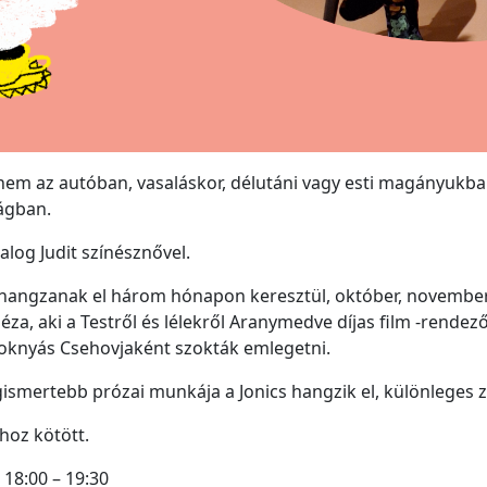
nem az autóban, vasaláskor, délutáni vagy esti magányukb
ágban.
log Judit színésznővel.
ái hangzanak el három hónapon keresztül, október, novemb
za, aki a Testről és lélekről Aranymedve díjas film -rendező 
zoknyás Csehovjaként szokták emlegetni.
smertebb prózai munkája a Jonics hangzik el, különleges ze
hoz kötött.
18:00 – 19:30