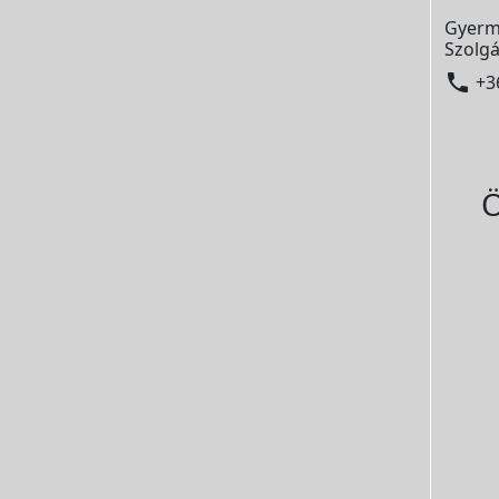
Gyerm
Szolgá

+3
Ö