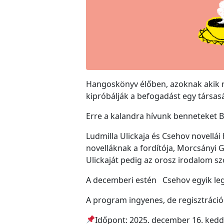
Hangoskönyv élőben, azoknak akik 
kipróbálják a befogadást egy társas
Erre a kalandra hívunk benneteket Ba
Ludmilla Ulickaja és Csehov novell
novelláknak a fordítója, Morcsányi Gé
Ulickaját pedig az orosz irodalom s
A decemberi estén Csehov egyik legi
A program ingyenes, de regisztráció
Időpont: 2025. december 16. kedd 