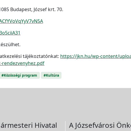
085 Budapest, József krt. 70.
/mACfYVoVqYyV7vN5A
/3o5ciiA31
észülhet.
atkezelési tájékoztatónkat:
https://jkn.hu/wp-content/upl
t-rendezvenyhez.pdf
#Közösségi program
#Kultúra
ármesteri Hivatal
A Józsefvárosi Önk