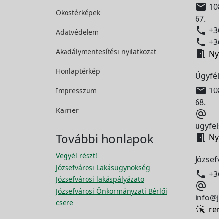

108
Okostérképek
67.

+36
Adatvédelem

+36
Akadálymentesítési
nyilatkozat

Ny
Honlaptérkép
Ügyfél

108
Impresszum
68.
Karrier

ugyfel
További honlapok

Ny
Vegyél részt!
József
Józsefvárosi Lakásügynökség

+3
Józsefvárosi lakáspályázato

Józsefvárosi Önkormányzati Bérlői
info@j
csere
re