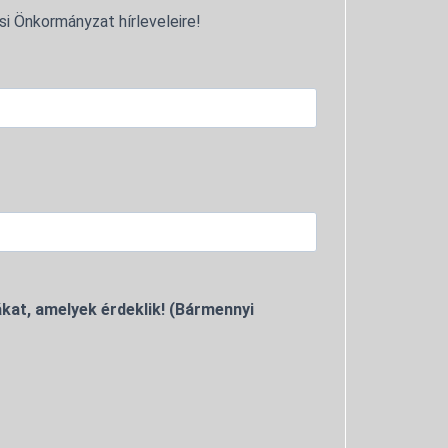
si Önkormányzat hírleveleire!
kat, amelyek érdeklik! (Bármennyi