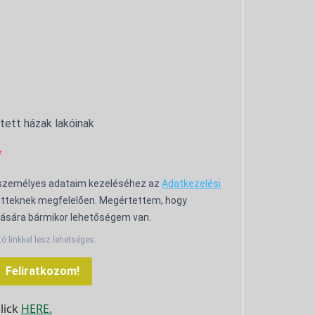
ntett házak lakóinak
 személyes adataim kezeléséhez az
Adatkezelési
tteknek megfelelően. Megértettem, hogy
ására bármikor lehetőségem van.
tó linkkel lesz lehetséges.
Feliratkozom!
click
HERE.