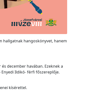
an hallgatnak hangoskönyvet, hanem
er és december havában. Ezeknek a
Enyedi Ildikó- férfi főszereplője.
nei kísérettel.