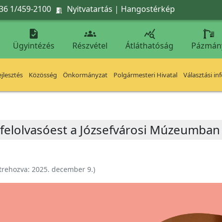
36 1/459-2100
Nyitvatartás
|
Hangostérkép




Ügyintézés
Részvétel
Átláthatóság
Pázmán
jlesztés
Közösség
Önkormányzat
Polgármesteri Hivatal
Választási in
felolvasóest a Józsefvárosi Múzeumban
trehozva:
2025. december 9.
)