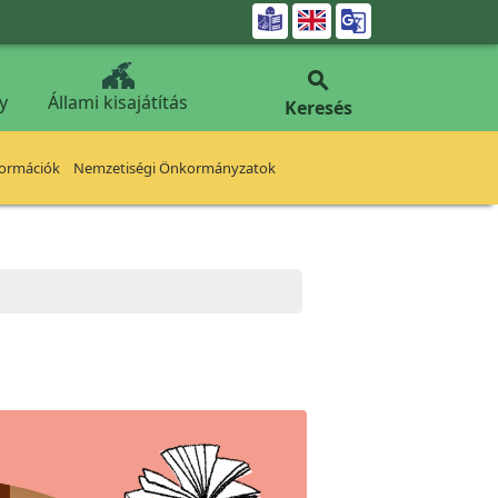


y
Állami kisajátítás
Keresés
formációk
Nemzetiségi Önkormányzatok