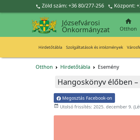
Ugrás a fő tartalomra
Zöld szám: +36 80/277-256
Központ: +



Józsefvárosi
Önkormányzat
Otthon
Hirdetőtábla
Szolgáltatások és intézmények
Városfe
Otthon
Hirdetőtábla
Esemény
Hangoskönyv élőben – 
Megosztás Facebook-on

Utolsó frissítés:
2025. december 9.
(Lé