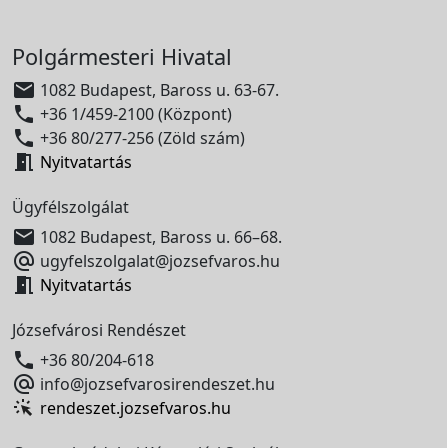
Polgármesteri Hivatal

1082 Budapest, Baross u. 63-67.

+36 1/459-2100 (Központ)

+36 80/277-256 (Zöld szám)

Nyitvatartás
Ügyfélszolgálat

1082 Budapest, Baross u. 66–68.

ugyfelszolgalat@jozsefvaros.hu

Nyitvatartás
Józsefvárosi Rendészet

+36 80/204-618

info@jozsefvarosirendeszet.hu
rendeszet.jozsefvaros.hu