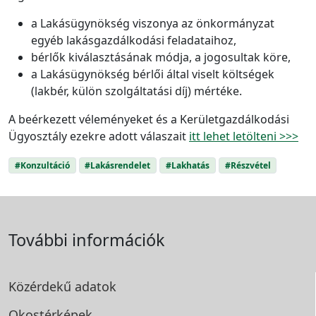
a Lakásügynökség viszonya az önkormányzat
egyéb lakásgazdálkodási feladataihoz,
bérlők kiválasztásának módja, a jogosultak köre,
a Lakásügynökség bérlői által viselt költségek
(lakbér, külön szolgáltatási díj) mértéke.
A beérkezett véleményeket és a Kerületgazdálkodási
Ügyosztály ezekre adott válaszait
itt lehet letölteni >>>
#Konzultáció
#Lakásrendelet
#Lakhatás
#Részvétel
További információk
Közérdekű adatok
Okostérképek