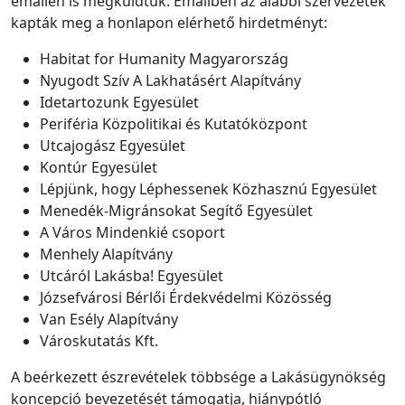
emailen is megküldtük. Emailben az alábbi szervezetek
kapták meg a honlapon elérhető hirdetményt:
Habitat for Humanity Magyarország
Nyugodt Szív A Lakhatásért Alapítvány
Idetartozunk Egyesület
Periféria Közpolitikai és Kutatóközpont
Utcajogász Egyesület
Kontúr Egyesület
Lépjünk, hogy Léphessenek Közhasznú Egyesület
Menedék-Migránsokat Segítő Egyesület
A Város Mindenkié csoport
Menhely Alapítvány
Utcáról Lakásba! Egyesület
Józsefvárosi Bérlői Érdekvédelmi Közösség
Van Esély Alapítvány
Városkutatás Kft.
A beérkezett észrevételek többsége a Lakásügynökség
koncepció bevezetését támogatja, hiánypótló