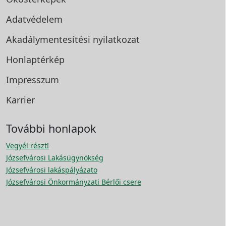
Adatvédelem
Akadálymentesítési
nyilatkozat
Honlaptérkép
Impresszum
Karrier
További honlapok
Vegyél részt!
Józsefvárosi Lakásügynökség
Józsefvárosi lakáspályázato
Józsefvárosi Önkormányzati Bérlői csere