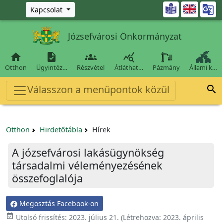
Ugrás a fő tartalomra

Kapcsolat
Józsefvárosi Önkormányzat




Otthon
Ügyintéz…
Részvétel
Átláthat…
Pázmány
Állami k…
Válasszon a menüpontok közül

Otthon
Hirdetőtábla
Hírek
A józsefvárosi lakásügynökség
társadalmi véleményezésének
összefoglalója
Megosztás Facebook-on

Utolsó frissítés:
2023. július 21.
(Létrehozva:
2023. április