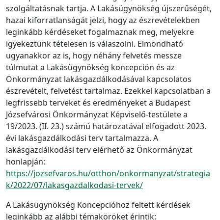
szolgáltatásnak tartja. A Lakásügynökség újszerűségét,
hazai kiforratlanságát jelzi, hogy az észrevételekben
leginkább kérdéseket fogalmaznak meg, melyekre
igyekeztünk tételesen is válaszolni. Elmondható
ugyanakkor az is, hogy néhány felvetés messze
túlmutat a Lakásügynökség koncepción és az
Önkormányzat lakásgazdálkodásával kapcsolatos
észrevételt, felvetést tartalmaz. Ezekkel kapcsolatban a
legfrissebb terveket és eredményeket a Budapest
Józsefvárosi Önkormányzat Képviselő-testülete a
19/2023. (II. 23.) számú határozatával elfogadott 2023.
évi lakásgazdálkodási terv tartalmazza. A
lakásgazdálkodási terv elérhető az Önkormányzat
honlapján:
https://jozsefvaros.hu/otthon/onkormanyzat/strategia
k/2022/07/lakasgazdalkodasi-tervek/
A Lakásügynökség Koncepcióhoz feltett kérdések
leginkább az alábbi témaköröket érintik: