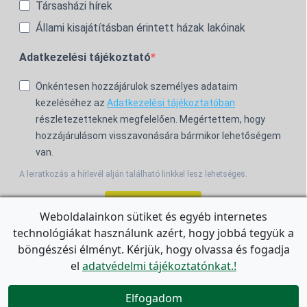
Társasházi hírek
Állami kisajátításban érintett házak lakóinak
Adatkezelési tájékoztató
Önkéntesen hozzájárulok személyes adataim
kezeléséhez az
Adatkezelési tájékoztatóban
részletezetteknek megfelelően. Megértettem, hogy
hozzájárulásom visszavonására bármikor lehetőségem
van.
A leiratkozás a hírlevél alján található linkkel lesz lehetséges.
Feliratkozom!
Weboldalainkon sütiket és egyéb internetes
technológiákat használunk azért, hogy jobbá tegyük a
For the English Newsletter, click
HERE.
böngészési élményt. Kérjük, hogy olvassa és fogadja
el
adatvédelmi tájékoztatónkat.!


Elfogadom