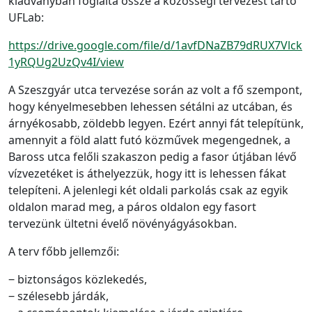
kiadványban foglalta össze a közösségi tervezést tartó
UFLab:
https://drive.google.com/file/d/1avfDNaZB79dRUX7Vlck
1yRQUg2UzQv4I/view
A Szeszgyár utca tervezése során az volt a fő szempont,
hogy kényelmesebben lehessen sétálni az utcában, és
árnyékosabb, zöldebb legyen. Ezért annyi fát telepítünk,
amennyit a föld alatt futó közművek megengednek, a
Baross utca felőli szakaszon pedig a fasor útjában lévő
vízvezetéket is áthelyezzük, hogy itt is lehessen fákat
telepíteni. A jelenlegi két oldali parkolás csak az egyik
oldalon marad meg, a páros oldalon egy fasort
tervezünk ültetni évelő növényágyásokban.
A terv főbb jellemzői:
‒ biztonságos közlekedés,
‒ szélesebb járdák,