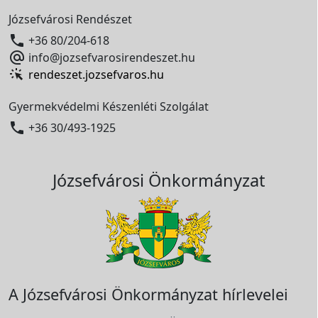
Józsefvárosi Rendészet

+36 80/204-618

info@jozsefvarosirendeszet.hu
rendeszet.jozsefvaros.hu
Gyermekvédelmi Készenléti Szolgálat

+36 30/493-1925
Józsefvárosi Önkormányzat
A Józsefvárosi Önkormányzat hírlevelei