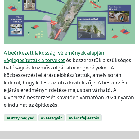
A beérkezett lakossági vélemények alapján
véglegesítettük a terveket
és beszereztük a szükséges
hatósági és közműszolgáltatói engedélyeket. A
közbeszerzési eljárást előkészítettük, amely során
kiderül, hogy ki lesz az utca kivitelezője. A beszerzési
eljárás eredményhirdetése májusban várható. A
kivitelező beszerzését követően várhatóan 2024 nyarán
elindulhat az építkezés.
#Orczy negyed
#Szeszgyár
#Városfejlesztés