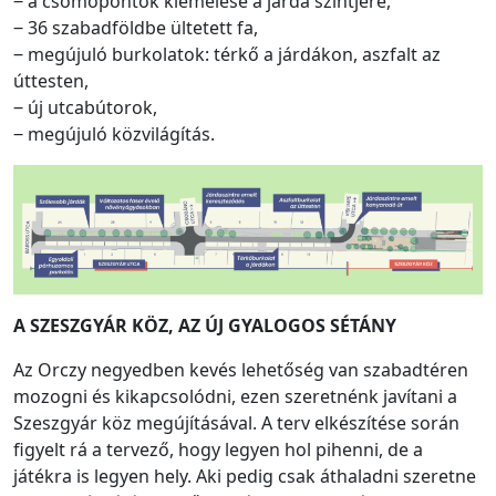
‒ a csomópontok kiemelése a járda szintjére,
‒ 36 szabadföldbe ültetett fa,
‒ megújuló burkolatok: térkő a járdákon, aszfalt az
úttesten,
‒ új utcabútorok,
‒ megújuló közvilágítás.
A SZESZGYÁR KÖZ, AZ ÚJ GYALOGOS SÉTÁNY
Az Orczy negyedben kevés lehetőség van szabadtéren
mozogni és kikapcsolódni, ezen szeretnénk javítani a
Szeszgyár köz megújításával. A terv elkészítése során
figyelt rá a tervező, hogy legyen hol pihenni, de a
játékra is legyen hely. Aki pedig csak áthaladni szeretne