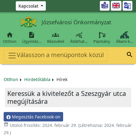
Ugrás a fő tartalomra

Kapcsolat
Józsefvárosi Önkormányzat




Otthon
Ügyintéz…
Részvétel
Átláthat…
Pázmány
Állami k…
Válasszon a menüpontok közül

Otthon
Hirdetőtábla
Hírek
Keressük a kivitelezőt a Szeszgyár utca
megújítására
Megosztás Facebook-on

Utolsó frissítés:
2024. február 29.
(Létrehozva:
2024. február
29.
)