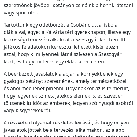
szeretnének jövőbeli sétányon csinálni: pihenni, játszani
vagy sportolni.
Tartottunk egy ötletbörzét a Csobánc utcai iskola
diákjaival, egyet a Kálvária téri gyereknapon, illetve egy
közösségi tervezési alkalmat a Szeszgyár kertben. Itt
játékos feladatokon keresztül lehetett kísérletezni
azzal, hogy ki milyennek látná szívesen a Szeszgyár
közt, és hogy mi fér el egy ekkora területen.
A beérkezett javaslatok alapján a környékbeliek egy
gyalogos sétányt szeretnének, amely természetközeli
és ahol meg lehet pihenni. Ugyanakkor az is felmerült,
hogy legyenek színes, játékos elemek is, és szívesen
töltsenek itt időt az emberek, legyen szó nyugdíjasokról
vagy kisgyerekekről.
A részvételi folyamat részletes leírását, és hogy milyen
javaslatok jöttek be a tervezési alkalmakon, az alábbi