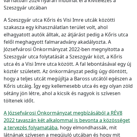
várhatóan 2024 nyarán indulhat el a kivitelezés a
Szeszgyár utcában
A Szeszgyár utca Kőris és Visi Imre utcák közötti
szakasza egy kihasználatlan terület volt, ahol
elhagyatott autók álltak, az átjárást pedig a Kőris utca
felől meghagyott falmaradvány akadályozta. A
Józsefvárosi Önkormányzat 2022-ben megnyitotta a
Szeszgyár utca folytatását a Szeszgyár közt, a Kőris
utca és a Visi Imre utca között. A fal lebontásával egy új
köztér született. Az önkormányzat pedig úgy döntött,
hogy a teljes utcát megújítja a Baross utcától egészen a
Kőris utcáig. Így egy kellemesebb utca és egy olyan zöld
sétány jön létre, ahol a kicsik és nagyok is szívesen
töltenek időt.
A Józsefvárosi Önkormányzat megbízásából a RÉV8
2022 tavaszán két alkalommal is bevonta a közösséget
a tervezés folyamatába
, hogy elmondhassák, mit
látnának szívesen a megújuló utcában és hogy mit