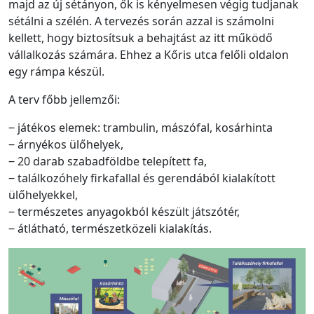
majd az új sétányon, ők is kényelmesen végig tudjanak
sétálni a szélén. A tervezés során azzal is számolni
kellett, hogy biztosítsuk a behajtást az itt működő
vállalkozás számára. Ehhez a Kőris utca felőli oldalon
egy rámpa készül.
A terv főbb jellemzői:
‒ játékos elemek: trambulin, mászófal, kosárhinta
‒ árnyékos ülőhelyek,
‒ 20 darab szabadföldbe telepített fa,
‒ találkozóhely firkafallal és gerendából kialakított
ülőhelyekkel,
‒ természetes anyagokból készült játszótér,
‒ átlátható, természetközeli kialakítás.