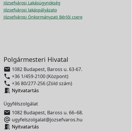
Józsefvárosi Lakásügynökség
Józsefvárosi lakáspályázato
Józsefvárosi Önkormányzati Bérlői csere
Polgármesteri Hivatal

1082 Budapest, Baross u. 63-67.

+36 1/459-2100 (Központ)

+36 80/277-256 (Zöld szám)

Nyitvatartás
Ügyfélszolgálat

1082 Budapest, Baross u. 66–68.

ugyfelszolgalat@jozsefvaros.hu

Nyitvatartás