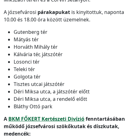
A józsefvárosi
párakapukat
is kinyitottuk, naponta
10.00 és 18.00 óra között üzemelnek.
Gutenberg tér
Mátyás tér
Horváth Mihály tér
Kálvária tér, játszótér
Losonci tér
Teleki tér
Golgota tér
Tisztes utcai játszótér
Déri Miksa utca, a játszótér előtt
Déri Miksa utca, a rendelő előtt
Bláthy Ottó park
A
BKM FŐKERT Kertészeti Divízió
fenntartásában
működő józsefvárosi szökőkutak és díszkutak,
medencék: