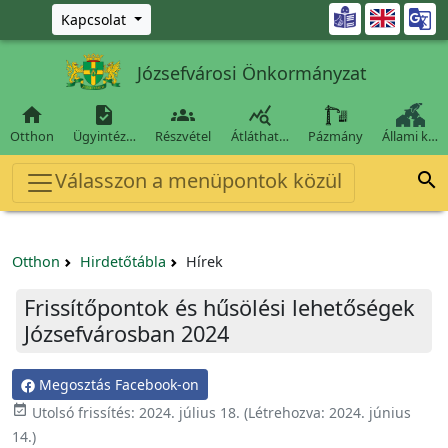
Ugrás a fő tartalomra

Kapcsolat
Józsefvárosi Önkormányzat




Otthon
Ügyintéz…
Részvétel
Átláthat…
Pázmány
Állami k…
Válasszon a menüpontok közül

Otthon
Hirdetőtábla
Hírek
Frissítőpontok és hűsölési lehetőségek
Józsefvárosban 2024
Megosztás Facebook-on

Utolsó frissítés:
2024. július 18.
(Létrehozva:
2024. június
14.
)