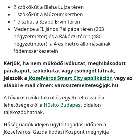
2 szökőkút a Blaha Lujza téren
1 szökőkút a Múzeumkertben
1 díszkút a Szabó Ervin téren
Medence a II. János Pál pápa téren (203
négyzetméter) és a Rákóczi téren (480
négyzetméter), a 4-es metró állomásainak
födémszerkezetein
Kérjük, ha nem működő ivókutat, meghibásodott
párakaput, szökőkutat vagy csobogót látnak,
jelezzék a
Józsefváros Smart City applikáción
vagy az
alábbi e-mail-címen: varosuzemeltetes@jgk.hu
A fővárosi ivókutakról és egyéb felfrissülési
lehetőségekről a
Hűsítő Budapest
oldalon
tájékozódhatnak.
Hőségriadók idején ügyfélfogadási időben a
Józsefvárosi Gazdálkodási Központ megnyitja