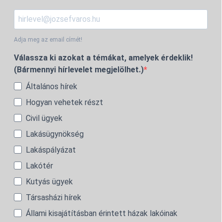
Adja meg az email címét!
Válassza ki azokat a témákat, amelyek érdeklik!
(Bármennyi hírlevelet megjelölhet.)
Általános hírek
Hogyan vehetek részt
Civil ügyek
Lakásügynökség
Lakáspályázat
Lakótér
Kutyás ügyek
Társasházi hírek
Állami kisajátításban érintett házak lakóinak