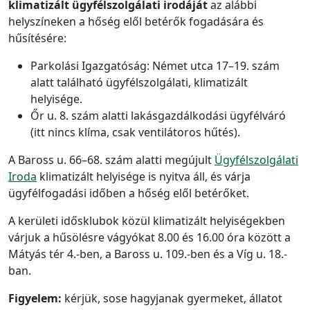
klimatizált ügyfélszolgálati irodáját
az alábbi
helyszíneken a hőség elől betérők fogadására és
hűsítésére:
Parkolási Igazgatóság: Német utca 17–19. szám
alatt található ügyfélszolgálati, klimatizált
helyisége.
Őr u. 8. szám alatti lakásgazdálkodási ügyfélváró
(itt nincs klíma, csak ventilátoros hűtés).
A Baross u. 66–68. szám alatti megújult
Ügyfélszolgálati
Iroda
klimatizált helyisége is nyitva áll, és várja
ügyfélfogadási időben a hőség elől betérőket.
A kerületi idősklubok közül klimatizált helyiségekben
várjuk a hűsölésre vágyókat 8.00 és 16.00 óra között a
Mátyás tér 4.-ben, a Baross u. 109.-ben és a Víg u. 18.-
ban.
Figyelem:
kérjük, sose hagyjanak gyermeket, állatot