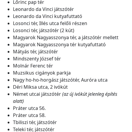
Lőrinc pap tér
Leonardo da Vinci játszótér
Leonardo da Vinci kutyafuttató
Losonci tér, Illés utca felőli részen
Losonci tér, játszótér (2 kút)
Magyarok Nagyasszonya tér, a játszótér mellett
Magyarok Nagyasszonya tér kutyafuttató
Mátyás tér, játszótér
Mindszenty József tér
Molnár Ferenc tér
Muzsikus cigányok parkja
Nagy ho-ho-horgász játszótér, Auróra utca
Déri Miksa utca, 2 ivókút
Német utcai játszótér
(az új ivókút jelenleg építés
alatt)
Práter utca 56.
Práter utca 58.
Tbiliszi tér, játszótér
Teleki tér, játszótér