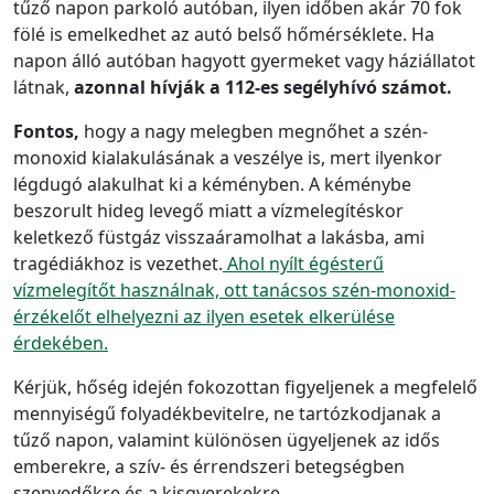
tűző napon parkoló autóban, ilyen időben akár 70 fok
fölé is emelkedhet az autó belső hőmérséklete. Ha
napon álló autóban hagyott gyermeket vagy háziállatot
látnak,
azonnal hívják a 112-es segélyhívó számot.
Fontos,
hogy a nagy melegben megnőhet a szén-
monoxid kialakulásának a veszélye is, mert ilyenkor
légdugó alakulhat ki a kéményben. A kéménybe
beszorult hideg levegő miatt a vízmelegítéskor
keletkező füstgáz visszaáramolhat a lakásba, ami
tragédiákhoz is vezethet.
Ahol nyílt égésterű
vízmelegítőt használnak, ott tanácsos szén-monoxid-
érzékelőt elhelyezni az ilyen esetek elkerülése
érdekében.
Kérjük, hőség idején fokozottan figyeljenek a megfelelő
mennyiségű folyadékbevitelre, ne tartózkodjanak a
tűző napon, valamint különösen ügyeljenek az idős
emberekre, a szív- és érrendszeri betegségben
szenvedőkre és a kisgyerekekre.