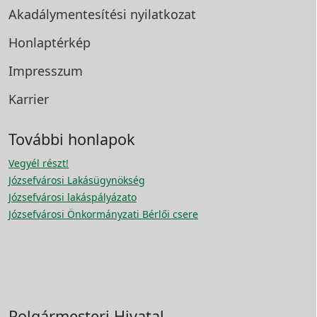
Akadálymentesítési
nyilatkozat
Honlaptérkép
Impresszum
Karrier
További honlapok
Vegyél részt!
Józsefvárosi Lakásügynökség
Józsefvárosi lakáspályázato
Józsefvárosi Önkormányzati Bérlői csere
Polgármesteri Hivatal