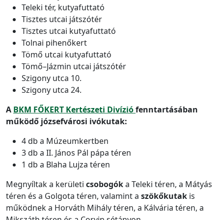
Teleki tér, kutyafuttató
Tisztes utcai játszótér
Tisztes utcai kutyafuttató
Tolnai pihenőkert
Tömő utcai kutyafuttató
Tömő–Jázmin utcai játszótér
Szigony utca 10.
Szigony utca 24.
A
BKM FŐKERT Kertészeti Divízió
fenntartásában
működő józsefvárosi ivókutak:
4 db a Múzeumkertben
3 db a II. János Pál pápa téren
1 db a Blaha Lujza téren
Megnyíltak a kerületi
csobogók
a Teleki téren, a Mátyás
téren és a Golgota téren, valamint a
szökőkutak
is
működnek a Horváth Mihály téren, a Kálvária téren, a
Mikszáth téren és a Corvin sétányon.