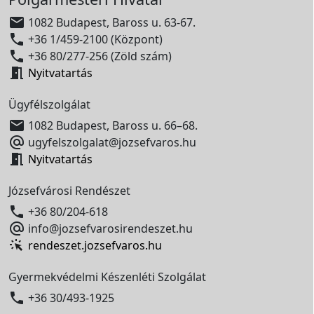

1082 Budapest, Baross u. 63-67.

+36 1/459-2100 (Központ)

+36 80/277-256 (Zöld szám)

Nyitvatartás
Ügyfélszolgálat

1082 Budapest, Baross u. 66–68.

ugyfelszolgalat@jozsefvaros.hu

Nyitvatartás
Józsefvárosi Rendészet

+36 80/204-618

info@jozsefvarosirendeszet.hu
rendeszet.jozsefvaros.hu
Gyermekvédelmi Készenléti Szolgálat

+36 30/493-1925