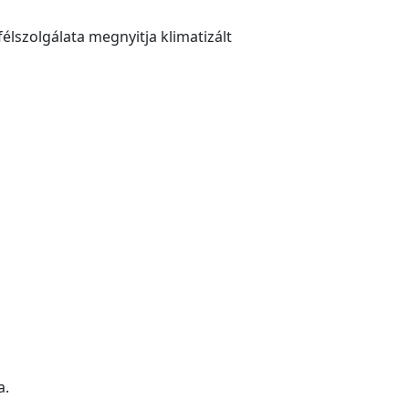
élszolgálata megnyitja klimatizált
a.