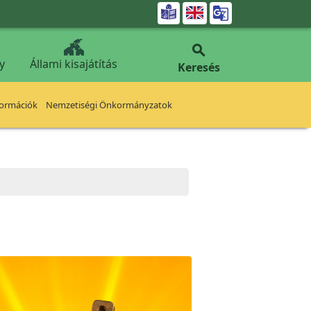


y
Állami kisajátítás
Keresés
formációk
Nemzetiségi Önkormányzatok