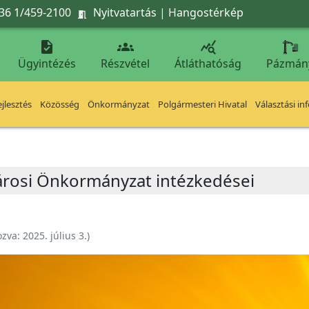
36 1/459-2100
Nyitvatartás
|
Hangostérkép




Ügyintézés
Részvétel
Átláthatóság
Pázmán
jlesztés
Közösség
Önkormányzat
Polgármesteri Hivatal
Választási in
árosi Önkormányzat intézkedései
ozva:
2025. július 3.
)