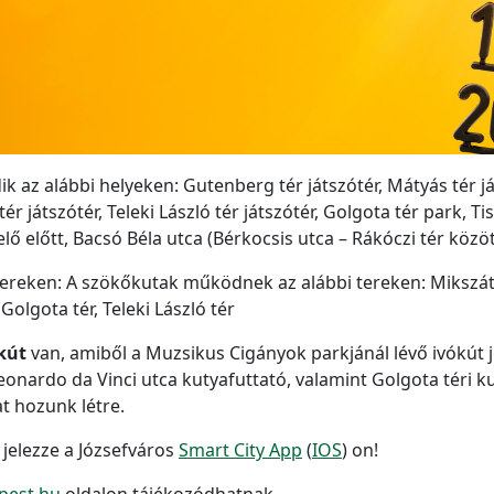
 az alábbi helyeken: Gutenberg tér játszótér, Mátyás tér já
tér játszótér, Teleki László tér játszótér, Golgota tér park, T
elő előtt, Bacsó Béla utca (Bérkocsis utca – Rákóczi tér közö
reken: A szökőkutak működnek az alábbi tereken: Mikszáth 
 Golgota tér, Teleki László tér
kút
van, amiből a Muzsikus Cigányok parkjánál lévő ivókút je
eonardo da Vinci utca kutyafuttató, valamint Golgota téri ku
t hozunk létre.
 jelezze a Józsefváros
Smart City App
(
IOS
) on!
pest.hu
oldalon tájékozódhatnak.