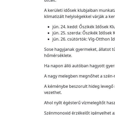
A kerületi idősek klubjaiban munkatár
klimatizált helyiségekkel várják a ker
jún. 24. kedd: Őszikék Idősek Klu
jún. 25. szerda: Őszikék Idősek K
jún. 26. csütörtök: Víg-Otthon Id
Sose hagyjanak gyermeket, állatot t
hőmérséklete.
Ha napon álló autóban hagyott gyerm
A nagy melegben megnőhet a szén-mo
A kéménybe beszorult hideg levegő m
vezethet.
Ahol nyílt égésterű vízmelegítőt ha
Szénmonoxid érzékelőt igényelhet a