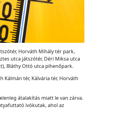
tszótér, Horváth Mihály tér park,
isztes utca játszótér, Déri Miksa utca
tt), Bláthy Ottó utca pihenőpark.
Kálmán tér, Kálvária tér, Horváth
lenleg átalakítás miatt le van zárva.
tyafuttató ivókutak, ahol az