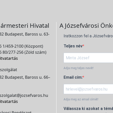
ármesteri Hivatal
A Józsefvárosi Önk
2 Budapest, Baross u. 63-
Iratkozzon fel a Józsefváro
 1/459-2100 (Központ)
Teljes név
 80/277-256 (Zöld szám)
itvatartás
Adja meg teljes nevét!
szolgálat
2 Budapest, Baross u. 66–
Email cím:
szolgalat@jozsefvaros.hu
Adja meg az email címét!
itvatartás
Válassza ki azokat a témá
városi Rendészet