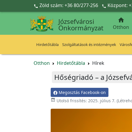
Ugrás a fő tartalomra
Zöld szám: +36 80/277-256
Központ: +



Józsefvárosi
Önkormányzat
Otthon
Hirdetőtábla
Szolgáltatások és intézmények
Városfe
Otthon
Hirdetőtábla
Hírek
Hőségriadó – a Józsefv
Megosztás Facebook-on

Utolsó frissítés:
2025. július 7.
(Létreh