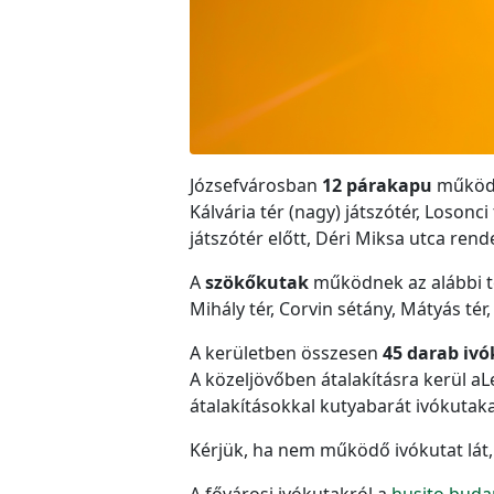
Józsefvárosban
12 párakapu
működik
Kálvária tér (nagy) játszótér, Losonci 
játszótér előtt, Déri Miksa utca rend
A
szökőkutak
működnek az alábbi te
Mihály tér, Corvin sétány, Mátyás tér,
A kerületben összesen
45 darab ivó
A közeljövőben átalakításra kerül aL
átalakításokkal kutyabarát ivókutaka
Kérjük, ha nem működő ivókutat lát,
A fővárosi ivókutakról a
husito.buda