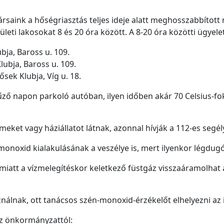
saink a hőségriasztás teljes ideje alatt meghosszabbított ny
ületi lakosokat 8 és 20 óra között. A 8-20 óra közötti ügyelet
bja, Baross u. 109.
lubja, Baross u. 109.
ősek Klubja, Víg u. 18.
űző napon parkoló autóban, ilyen időben akár 70 Celsius-fok
eket vagy háziállatot látnak, azonnal hívják a 112-es segé
noxid kialakulásának a veszélye is, mert ilyenkor légdugó
iatt a vízmelegítéskor keletkező füstgáz visszaáramolhat a
sználnak, ott tanácsos szén-monoxid-érzékelőt elhelyezni az
z önkormányzattól: