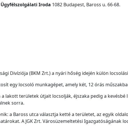
 Ügyfélszolgálati Iroda
1082 Budapest, Baross u. 66-68.
i Divíziója (BKM Zrt.) a nyári hőség idején külön locsolási 
tosít egy locsoló munkagépet, amely két, 12 órás műszakba
 lakott területek útjait locsolják, éjszaka pedig a kevésbé 
ülnek sorra.
nik: a Baross utca választja ketté a területet, az egyik olda
atárokat. A JGK Zrt. Városüzemeltetési Igazgatóságának locs