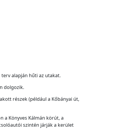
terv alapján hűti az utakat.
n dolgozik.
lakott részek (például a Kőbányai út,
lon a Könyves Kálmán körút, a
olóautói szintén járják a kerület