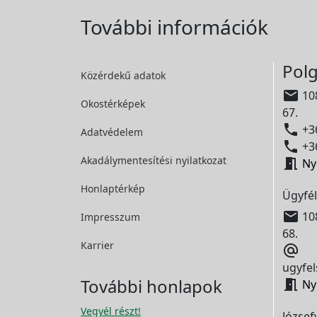
További információk
Polg
Közérdekű adatok

108
Okostérképek
67.

+36
Adatvédelem

+36
Akadálymentesítési
nyilatkozat

Ny
Honlaptérkép
Ügyfél

108
Impresszum
68.
Karrier

ugyfel
További honlapok

Ny
Vegyél részt!
József