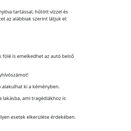
itva tartással, hűtött vízzel és
et az alábbiak szerint látjuk el:
 fölé is emelkedhet az autó belső
lyhívószámot!
 alakulhat ki a kéményben.
 lakásba, ami tragédiákhoz is
 ilyen esetek elkerülése érdekében.