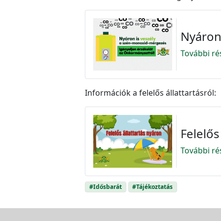
Nyáron
További ré
Információk a felelős állattartásról:
Felelős
További ré
#Idősbarát
#Tájékoztatás