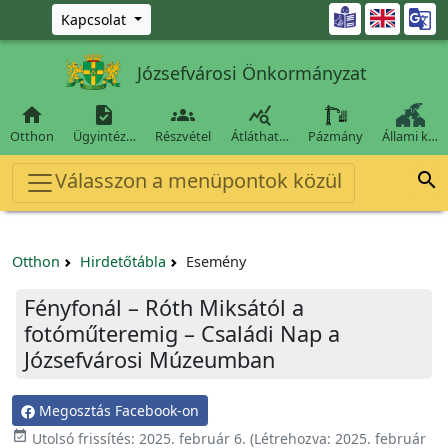
Ugrás a fő tartalomra

Kapcsolat
Józsefvárosi Önkormányzat




Otthon
Ügyintéz…
Részvétel
Átláthat…
Pázmány
Állami k…
Válasszon a menüpontok közül

Otthon
Hirdetőtábla
Esemény
Fényfonál – Róth Miksától a
fotóműteremig – Családi Nap a
Józsefvárosi Múzeumban
Megosztás Facebook-on

Utolsó frissítés:
2025. február 6.
(Létrehozva:
2025. február