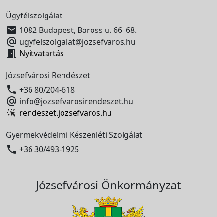
Ügyfélszolgálat

1082 Budapest, Baross u. 66–68.

ugyfelszolgalat@jozsefvaros.hu

Nyitvatartás
Józsefvárosi Rendészet

+36 80/204-618

info@jozsefvarosirendeszet.hu
rendeszet.jozsefvaros.hu
Gyermekvédelmi Készenléti Szolgálat

+36 30/493-1925
Józsefvárosi Önkormányzat