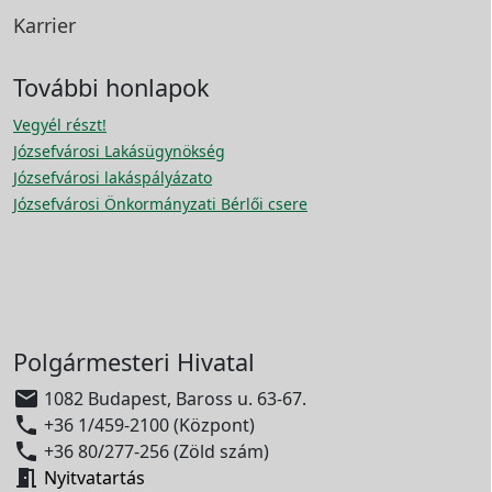
Karrier
További honlapok
Vegyél részt!
Józsefvárosi Lakásügynökség
Józsefvárosi lakáspályázato
Józsefvárosi Önkormányzati Bérlői csere
Polgármesteri Hivatal

1082 Budapest, Baross u. 63-67.

+36 1/459-2100 (Központ)

+36 80/277-256 (Zöld szám)

Nyitvatartás