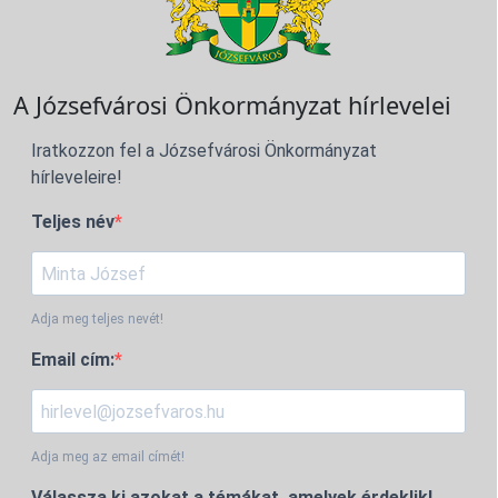
A Józsefvárosi Önkormányzat hírlevelei
Iratkozzon fel a Józsefvárosi Önkormányzat
hírleveleire!
Teljes név
Adja meg teljes nevét!
Email cím:
Adja meg az email címét!
Válassza ki azokat a témákat, amelyek érdeklik!