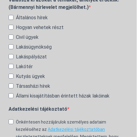
(Bármennyi hírlevelet megjelölhet.)
Általános hírek
Hogyan vehetek részt
Civil ügyek
Lakásügynökség
Lakáspályázat
Lakótér
Kutyás ügyek
Társasházi hírek
Állami kisajátításban érintett házak lakóinak
Adatkezelési tájékoztató
Önkéntesen hozzájárulok személyes adataim
kezeléséhez az
Adatkezelési tájékoztatóban
részletezetteknek megfelelően. Megértettem, hogy