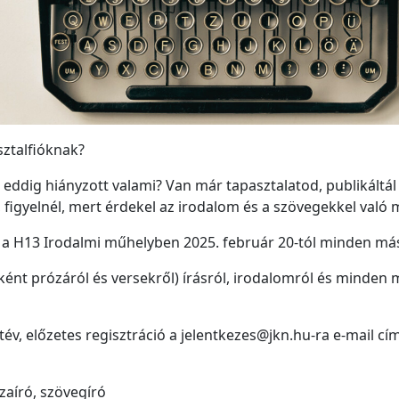
sztalfióknak?
eddig hiányzott valami? Van már tapasztalatod, publikáltál 
, figyelnél, mert érdekel az irodalom és a szövegekkel való
 a H13 Irodalmi műhelyben 2025. február 20-tól minden más
ént prózáról és versekről) írásról, irodalomról és minden 
életév, előzetes regisztráció a jelentkezes@jkn.hu-ra e-mail 
zaíró, szövegíró