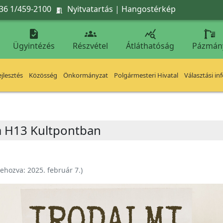
36 1/459-2100
Nyitvatartás
|
Hangostérkép




Ügyintézés
Részvétel
Átláthatóság
Pázmán
jlesztés
Közösség
Önkormányzat
Polgármesteri Hivatal
Választási in
a H13 Kultpontban
rehozva:
2025. február 7.
)