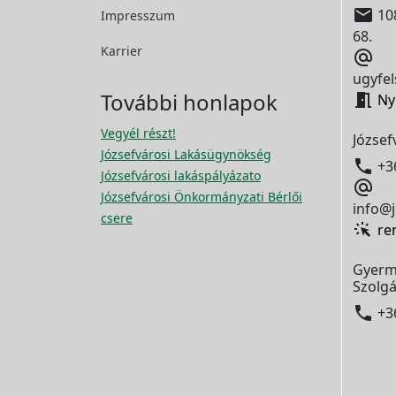

108
Impresszum
68.
Karrier

ugyfel
További honlapok

Ny
Vegyél részt!
József
Józsefvárosi Lakásügynökség

+3
Józsefvárosi lakáspályázato

Józsefvárosi Önkormányzati Bérlői
info@j
csere
re
Gyerm
Szolgá

+3