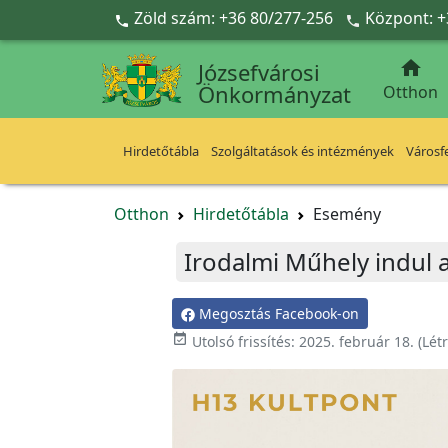
Ugrás a fő tartalomra
Zöld szám: +36 80/277-256
Központ: +



Józsefvárosi
Önkormányzat
Otthon
Hirdetőtábla
Szolgáltatások és intézmények
Városfe
Otthon
Hirdetőtábla
Esemény
Irodalmi Műhely indul 
Megosztás Facebook-on

Utolsó frissítés:
2025. február 18.
(Lét