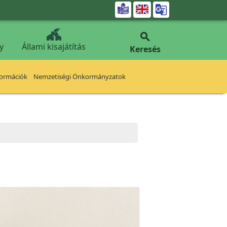


y
Állami kisajátítás
Keresés
formációk
Nemzetiségi Önkormányzatok