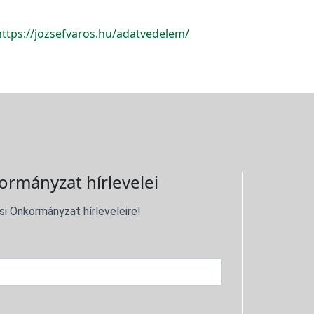
https://jozsefvaros.hu/adatvedelem/
ormányzat hírlevelei
si Önkormányzat hírleveleire!