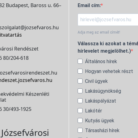
2 Budapest, Baross u. 66–
Email cím:
szolgalat@jozsefvaros.hu
Adja meg az email címét!
itvatartás
Válassza ki azokat a témá
városi Rendészet
hírlevelet megjelölhet.)
6 80/204-618
Általános hírek
Hogyan vehetek részt
ozsefvarosirendeszet.hu
ndeszet.jozsefvaros.hu
Civil ügyek
Lakásügynökség
ekvédelmi Készenléti
lat
Lakáspályázat
6 30/493-1925
Lakótér
Kutyás ügyek
Józsefvárosi
Társasházi hírek