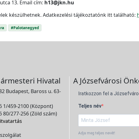
utca 13. Email cím:
h13@jkn.hu
ek készülhetnek. Adatkezelési tájékoztatónk itt található:
ra
#Palotanegyed
ármesteri Hivatal
A Józsefvárosi Önk
2 Budapest, Baross u. 63-
Iratkozzon fel a Józsefváro
 1/459-2100 (Központ)
Teljes név
 80/277-256 (Zöld szám)
itvatartás
Adja meg teljes nevét!
szolgálat