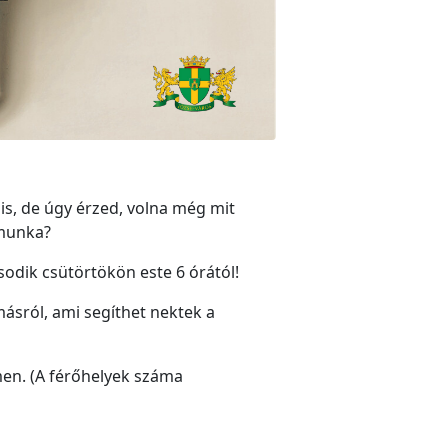
is, de úgy érzed, volna még mit
 munka?
odik csütörtökön este 6 órától!
másról, ami segíthet nektek a
címen. (A férőhelyek száma