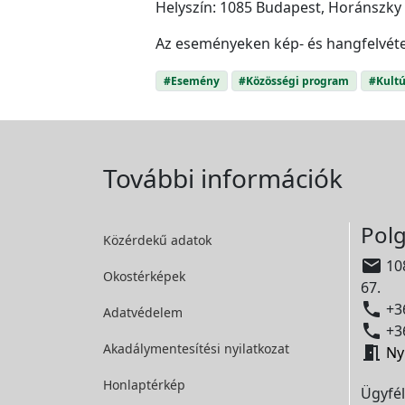
Helyszín: 1085 Budapest, Horánszky 
Az eseményeken kép- és hangfelvétel
#Esemény
#Közösségi program
#Kultú
További információk
Polg
Közérdekű adatok

108
Okostérképek
67.

+36
Adatvédelem

+36
Akadálymentesítési
nyilatkozat

Ny
Honlaptérkép
Ügyfél