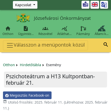
Ugrás a fő tartalomra

Kapcsolat
Józsefvárosi Önkormányzat




Otthon
Ügyintéz…
Részvétel
Átláthat…
Pázmány
Állami k…
Válasszon a menüpontok közül

Otthon
Hirdetőtábla
Esemény
Pszichoteátrum a H13 Kultpontban-
február 21.
Megosztás Facebook-on

Utolsó frissítés:
2025. február 11.
(Létrehozva:
2025. február
11.
)