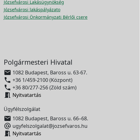
Józsefvárosi Lakásügynökség
Józsefvárosi lakáspályázato
Józsefvárosi Önkormányzati Bérlői csere
Polgármesteri Hivatal

1082 Budapest, Baross u. 63-67.

+36 1/459-2100 (Központ)

+36 80/277-256 (Zöld szám)

Nyitvatartás
Ügyfélszolgálat

1082 Budapest, Baross u. 66–68.

ugyfelszolgalat@jozsefvaros.hu

Nyitvatartás