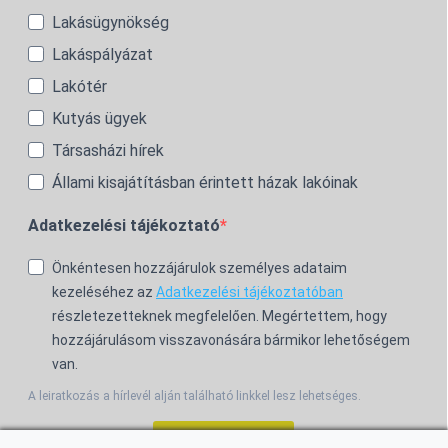
Lakásügynökség
Lakáspályázat
Lakótér
Kutyás ügyek
Társasházi hírek
Állami kisajátításban érintett házak lakóinak
Adatkezelési tájékoztató
Önkéntesen hozzájárulok személyes adataim
kezeléséhez az
Adatkezelési tájékoztatóban
részletezetteknek megfelelően. Megértettem, hogy
hozzájárulásom visszavonására bármikor lehetőségem
van.
A leiratkozás a hírlevél alján található linkkel lesz lehetséges.
Feliratkozom!