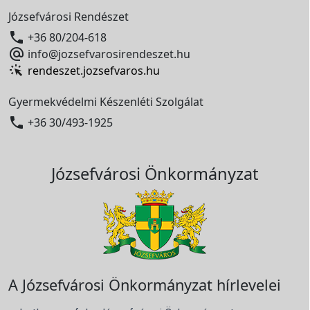
Józsefvárosi Rendészet

+36 80/204-618

info@jozsefvarosirendeszet.hu
rendeszet.jozsefvaros.hu
Gyermekvédelmi Készenléti Szolgálat

+36 30/493-1925
Józsefvárosi Önkormányzat
A Józsefvárosi Önkormányzat hírlevelei