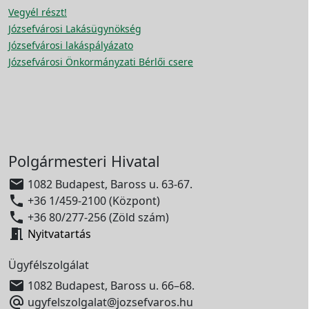
Vegyél részt!
Józsefvárosi Lakásügynökség
Józsefvárosi lakáspályázato
Józsefvárosi Önkormányzati Bérlői csere
Polgármesteri Hivatal

1082 Budapest, Baross u. 63-67.

+36 1/459-2100 (Központ)

+36 80/277-256 (Zöld szám)

Nyitvatartás
Ügyfélszolgálat

1082 Budapest, Baross u. 66–68.

ugyfelszolgalat@jozsefvaros.hu