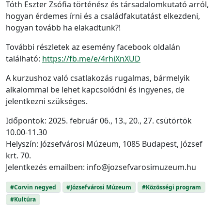
Tóth Eszter Zsófia történész és társadalomkutató arról,
hogyan érdemes írni és a családfakutatást elkezdeni,
hogyan tovább ha elakadtunk?!
További részletek az esemény facebook oldalán
található:
https://fb.me/e/4rhiXnXUD
A kurzushoz való csatlakozás rugalmas, bármelyik
alkalommal be lehet kapcsolódni és ingyenes, de
jelentkezni szükséges.
Időpontok: 2025. február 06., 13., 20., 27. csütörtök
10.00-11.30
Helyszín: Józsefvárosi Múzeum, 1085 Budapest, József
krt. 70.
Jelentkezés emailben: info@jozsefvarosimuzeum.hu
#Corvin negyed
#Józsefvárosi Múzeum
#Közösségi program
#Kultúra