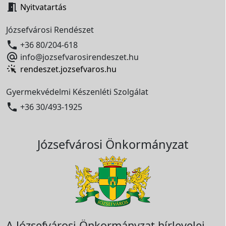

Nyitvatartás
Józsefvárosi Rendészet

+36 80/204-618

info@jozsefvarosirendeszet.hu
rendeszet.jozsefvaros.hu
Gyermekvédelmi Készenléti Szolgálat

+36 30/493-1925
Józsefvárosi Önkormányzat
A Józsefvárosi Önkormányzat hírlevelei