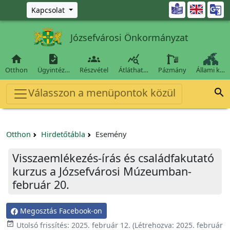
Ugrás a fő tartalomra

Kapcsolat
Józsefvárosi Önkormányzat




Otthon
Ügyintéz…
Részvétel
Átláthat…
Pázmány
Állami k…
Válasszon a menüpontok közül

Otthon
Hirdetőtábla
Esemény
Visszaemlékezés-írás és családfakutató
kurzus a Józsefvárosi Múzeumban-
február 20.
Megosztás Facebook-on

Utolsó frissítés:
2025. február 12.
(Létrehozva:
2025. február