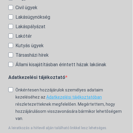
Civil ügyek
Lakásügynökség
Lakáspályázat
Lakótér
Kutyás ügyek
Társasházi hírek
Állami kisajátításban érintett házak lakóinak
Adatkezelési tájékoztató
Önkéntesen hozzájárulok személyes adataim
kezeléséhez az
Adatkezelési tájékoztatóban
részletezetteknek megfelelően. Megértettem, hogy
hozzájárulásom visszavonására bármikor lehetőségem
van.
A leiratkozás a hírlevél alján található linkkel lesz lehetséges.