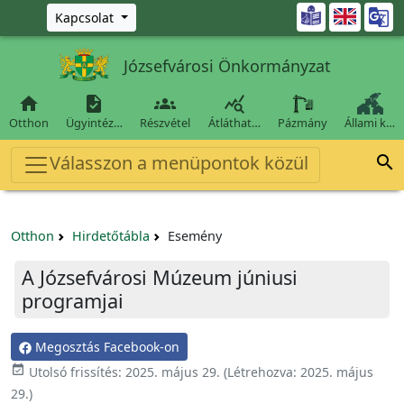
Ugrás a fő tartalomra

Kapcsolat
Józsefvárosi Önkormányzat




Otthon
Ügyintéz…
Részvétel
Átláthat…
Pázmány
Állami k…
Válasszon a menüpontok közül

Otthon
Hirdetőtábla
Esemény
A Józsefvárosi Múzeum júniusi
programjai
Megosztás Facebook-on

Utolsó frissítés:
2025. május 29.
(Létrehozva:
2025. május
29.
)