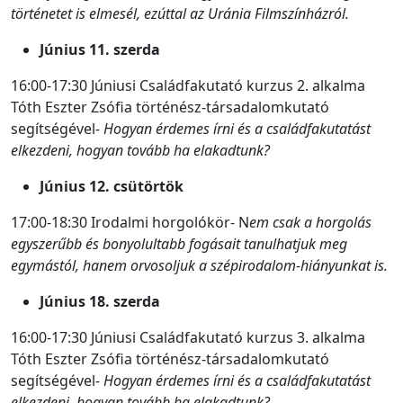
történetet is elmesél, ezúttal az Uránia Filmszínházról.
Június 11. szerda
16:00-17:30 Júniusi Családfakutató kurzus 2. alkalma
Tóth Eszter Zsófia történész-társadalomkutató
segítségével-
Hogyan érdemes írni és a családfakutatást
elkezdeni, hogyan tovább ha elakadtunk?
Június 12. csütörtök
17:00-18:30 Irodalmi horgolókör- N
em csak a horgolás
egyszerűbb és bonyolultabb fogásait tanulhatjuk meg
egymástól, hanem orvosoljuk a szépirodalom-hiányunkat is.
Június 18. szerda
16:00-17:30 Júniusi Családfakutató kurzus 3. alkalma
Tóth Eszter Zsófia történész-társadalomkutató
segítségével-
Hogyan érdemes írni és a családfakutatást
elkezdeni, hogyan tovább ha elakadtunk?