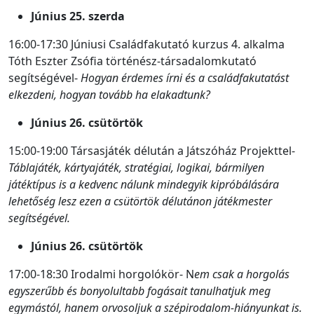
Június 25. szerda
16:00-17:30 Júniusi Családfakutató kurzus 4. alkalma
Tóth Eszter Zsófia történész-társadalomkutató
segítségével-
Hogyan érdemes írni és a családfakutatást
elkezdeni, hogyan tovább ha elakadtunk?
Június 26. csütörtök
15:00-19:00 Társasjáték délután a Játszóház Projekttel-
Táblajáték, kártyajáték, stratégiai, logikai, bármilyen
játéktípus is a kedvenc nálunk mindegyik kipróbálására
lehetőség lesz ezen a csütörtök délutánon játékmester
segítségével.
Június 26. csütörtök
17:00-18:30 Irodalmi horgolókör- N
em csak a horgolás
egyszerűbb és bonyolultabb fogásait tanulhatjuk meg
egymástól, hanem orvosoljuk a szépirodalom-hiányunkat is.