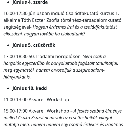
Június 4. szerda
16:00-17:30 Júniusban induló Családfakutató kurzus 1.
alkalma Tóth Eszter Zsófia történész-társadalomkutató
segítségével-
Hogyan érdemes írni és a családfakutatást
elkezdeni, hogyan tovább ha elakadtunk?
Június 5. csütörtök
17:00-18:30 50. Irodalmi horgolókör- N
em csak a
horgolás egyszerűbb és bonyolultabb fogásait tanulhatjuk
meg egymástól, hanem orvosoljuk a szépirodalom-
hiányunkat is.
Június 10. kedd
11:00-13.00 Akvarell Workshop
15.00-17:00 Akvarell Workshop –
A festés szabad élménye
mellett Csuka Zsuzsi nemcsak az ecsettechnikák világát
mutatja meg, hanem hanem egy csomó érdekes és izgalmas