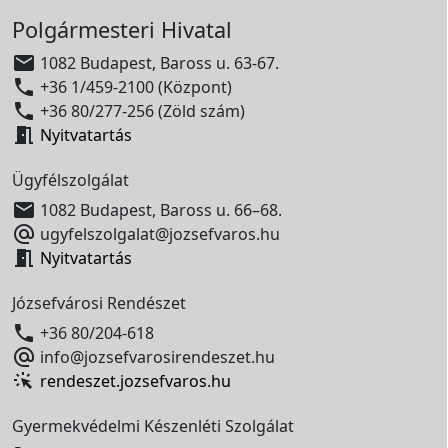
Polgármesteri Hivatal

1082 Budapest, Baross u. 63-67.

+36 1/459-2100 (Központ)

+36 80/277-256 (Zöld szám)

Nyitvatartás
Ügyfélszolgálat

1082 Budapest, Baross u. 66–68.

ugyfelszolgalat@jozsefvaros.hu

Nyitvatartás
Józsefvárosi Rendészet

+36 80/204-618

info@jozsefvarosirendeszet.hu
rendeszet.jozsefvaros.hu
Gyermekvédelmi Készenléti Szolgálat