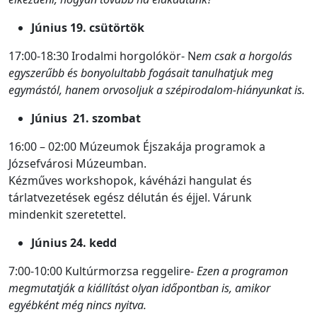
Június 19. csütörtök
17:00-18:30 Irodalmi horgolókör- N
em csak a horgolás
egyszerűbb és bonyolultabb fogásait tanulhatjuk meg
egymástól, hanem orvosoljuk a szépirodalom-hiányunkat is.
Június 21. szombat
16:00 – 02:00 Múzeumok Éjszakája programok a
Józsefvárosi Múzeumban.
Kézműves workshopok, kávéházi hangulat és
tárlatvezetések egész délután és éjjel. Várunk
mindenkit szeretettel.
Június 24. kedd
7:00-10:00 Kultúrmorzsa reggelire-
Ezen a programon
megmutatják a kiállítást olyan időpontban is, amikor
egyébként még nincs nyitva.