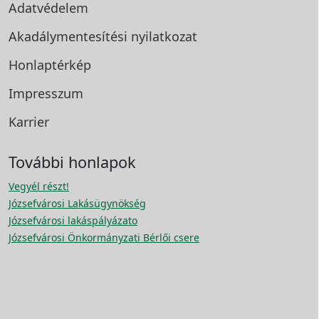
Adatvédelem
Akadálymentesítési
nyilatkozat
Honlaptérkép
Impresszum
Karrier
További honlapok
Vegyél részt!
Józsefvárosi Lakásügynökség
Józsefvárosi lakáspályázato
Józsefvárosi Önkormányzati Bérlői csere