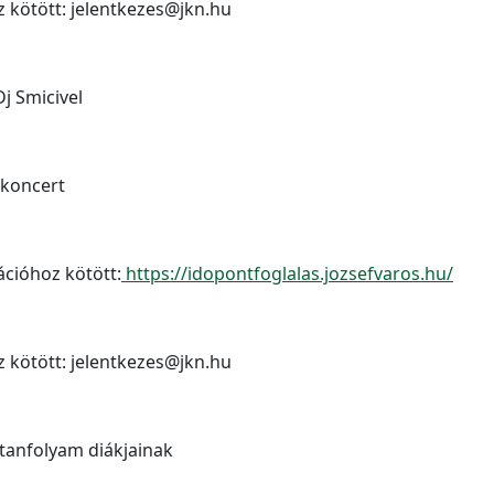
z kötött: jelentkezes@jkn.hu
j Smicivel
 koncert
ációhoz kötött:
https://idopontfoglalas.jozsefvaros.hu/
z kötött: jelentkezes@jkn.hu
őtanfolyam diákjainak