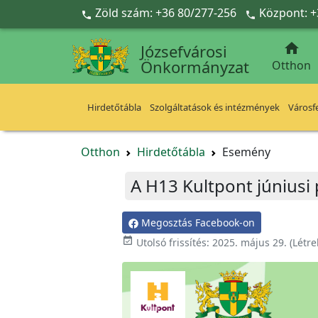
Ugrás a fő tartalomra
Zöld szám: +36 80/277-256
Központ: +



Józsefvárosi
Önkormányzat
Otthon
Hirdetőtábla
Szolgáltatások és intézmények
Városfe
Otthon
Hirdetőtábla
Esemény
A H13 Kultpont júniusi
Megosztás Facebook-on

Utolsó frissítés:
2025. május 29.
(Létr