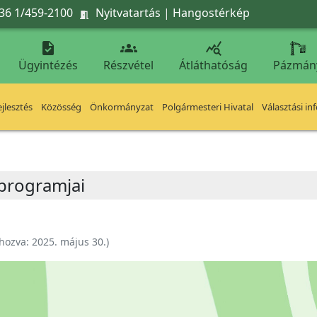
36 1/459-2100
Nyitvatartás
|
Hangostérkép




Ügyintézés
Részvétel
Átláthatóság
Pázmán
jlesztés
Közösség
Önkormányzat
Polgármesteri Hivatal
Választási in
 programjai
ehozva:
2025. május 30.
)