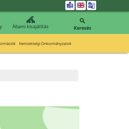


y
Állami kisajátítás
Keresés
formációk
Nemzetiségi Önkormányzatok