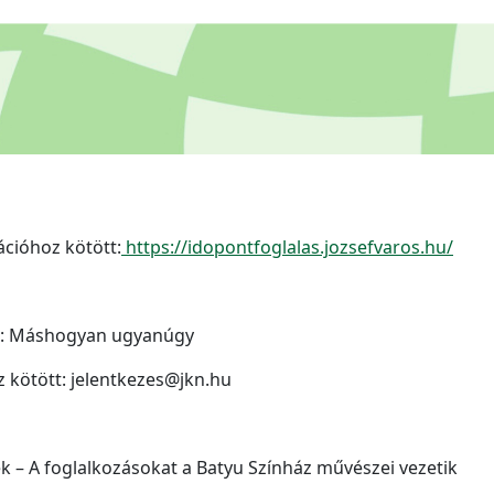
ációhoz kötött:
https://idopontfoglalas.jozsefvaros.hu/
ina: Máshogyan ugyanúgy
z kötött: jelentkezes@jkn.hu
k – A foglalkozásokat a Batyu Színház művészei vezetik