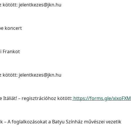
z kötött: jelentkezes@jkn.hu
pe koncert
i Frankot
z kötött: jelentkezes@jkn.hu
Itáliát! – regisztrációhoz kötött:
https://forms.gle/xixoFX
k – A foglalkozásokat a Batyu Színház művészei vezetik