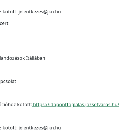
z kötött: jelentkezes@jkn.hu
cert
landozások Itáliában
apcsolat
ációhoz kötött:
https://idopontfoglalas.jozsefvaros.hu/
z kötött: jelentkezes@jkn.hu