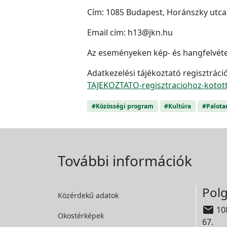
Cím: 1085 Budapest, Horánszky utca
Email cím: h13@jkn.hu
Az eseményeken kép- és hangfelvétele
Adatkezelési tájékoztató regisztrá
TAJEKOZTATO-regisztraciohoz-kotot
#Közösségi program
#Kultúra
#Palota
További információk
Polg
Közérdekű adatok

108
Okostérképek
67.