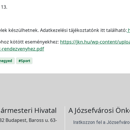
 13.
k készülhetnek. Adatkezelési tájékoztatónk itt található:
h
cióhoz kötött eseményekhez:
https://jkn.hu/wp-content/upl
t-rendezvenyhez.pdf
negyed
#Sport
ármesteri Hivatal
A Józsefvárosi Önk
2 Budapest, Baross u. 63-
Iratkozzon fel a Józsefváro