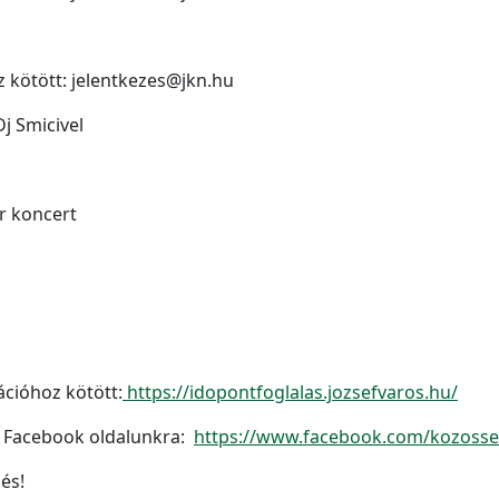
z kötött: jelentkezes@jkn.hu
j Smicivel
r koncert
ációhoz kötött:
https://idopontfoglalas.jozsefvaros.hu/
l Facebook oldalunkra:
https://www.facebook.com/kozoss
és!