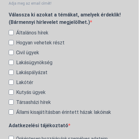
Adja meg az email címét!
Válassza ki azokat a témákat, amelyek érdeklik!
(Bármennyi hírlevelet megjelölhet.)
Általános hírek
Hogyan vehetek részt
Civil ügyek
Lakásügynökség
Lakáspályázat
Lakótér
Kutyás ügyek
Társasházi hírek
Állami kisajátításban érintett házak lakóinak
Adatkezelési tájékoztató
Önkéntesen hozzájárulok személyes adataim