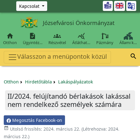
Ugrás a fő tartalomra

Kapcsolat
Józsefvárosi Önkormányzat




Otthon
Ügyintéz…
Részvétel
Átláthat…
Pázmány
Állami k…
Válasszon a menüpontok közül

Otthon
Hirdetőtábla
Lakáspályázatok
II/2024. felújítandó bérlakások lakással
nem rendelkező személyek számára
Megosztás Facebook-on

Utolsó frissítés:
2024. március 22.
(Létrehozva:
2024.
március 22.
)