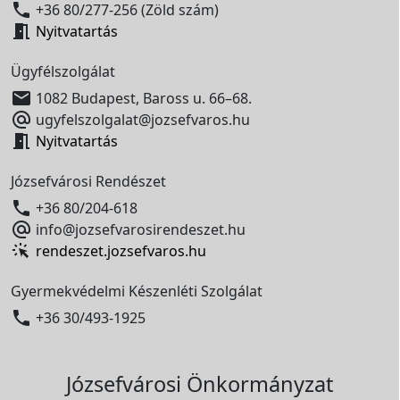

+36 80/277-256 (Zöld szám)

Nyitvatartás
Ügyfélszolgálat

1082 Budapest, Baross u. 66–68.

ugyfelszolgalat@jozsefvaros.hu

Nyitvatartás
Józsefvárosi Rendészet

+36 80/204-618

info@jozsefvarosirendeszet.hu
rendeszet.jozsefvaros.hu
Gyermekvédelmi Készenléti Szolgálat

+36 30/493-1925
Józsefvárosi Önkormányzat