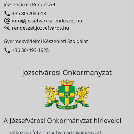
Józsefvárosi Rendészet

+36 80/204-618

info@jozsefvarosirendeszet.hu
rendeszet.jozsefvaros.hu
Gyermekvédelmi Készenléti Szolgálat

+36 30/493-1925
Józsefvárosi Önkormányzat
A Józsefvárosi Önkormányzat hírlevelei
Iratkozzon fel a Józsefvárosi Önkormányzat