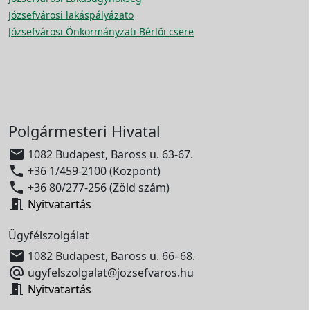
Józsefvárosi lakáspályázato
Józsefvárosi Önkormányzati Bérlői csere
Polgármesteri Hivatal

1082 Budapest, Baross u. 63-67.

+36 1/459-2100 (Központ)

+36 80/277-256 (Zöld szám)

Nyitvatartás
Ügyfélszolgálat

1082 Budapest, Baross u. 66–68.

ugyfelszolgalat@jozsefvaros.hu

Nyitvatartás