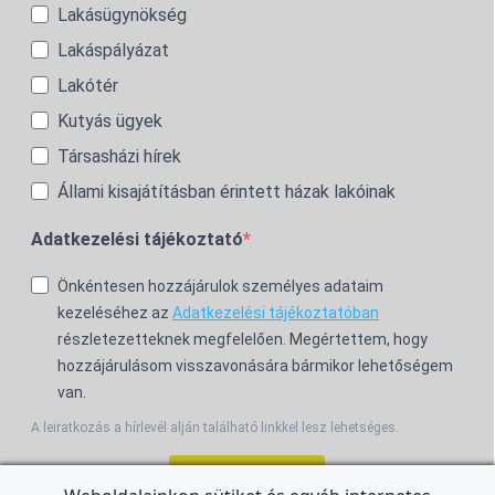
Lakásügynökség
Lakáspályázat
Lakótér
Kutyás ügyek
Társasházi hírek
Állami kisajátításban érintett házak lakóinak
Adatkezelési tájékoztató
Önkéntesen hozzájárulok személyes adataim
kezeléséhez az
Adatkezelési tájékoztatóban
részletezetteknek megfelelően. Megértettem, hogy
hozzájárulásom visszavonására bármikor lehetőségem
van.
A leiratkozás a hírlevél alján található linkkel lesz lehetséges.
Feliratkozom!