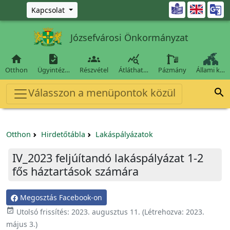
Ugrás a fő tartalomra

Kapcsolat
Józsefvárosi Önkormányzat




Otthon
Ügyintéz…
Részvétel
Átláthat…
Pázmány
Állami k…
Válasszon a menüpontok közül

Otthon
Hirdetőtábla
Lakáspályázatok
IV_2023 feljúítandó lakáspályázat 1-2
fős háztartások számára
Megosztás Facebook-on

Utolsó frissítés:
2023. augusztus 11.
(Létrehozva:
2023.
május 3.
)