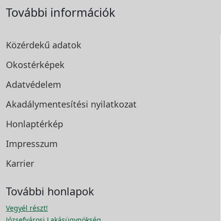
További információk
Közérdekű adatok
Okostérképek
Adatvédelem
Akadálymentesítési
nyilatkozat
Honlaptérkép
Impresszum
Karrier
További honlapok
Vegyél részt!
Józsefvárosi Lakásügynökség