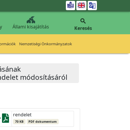


y
Állami kisajátítás
Keresés
formációk
Nemzetiségi Önkormányzatok
tásának
ndelet módosításáról
rendelet
70 KB
PDF dokumentum