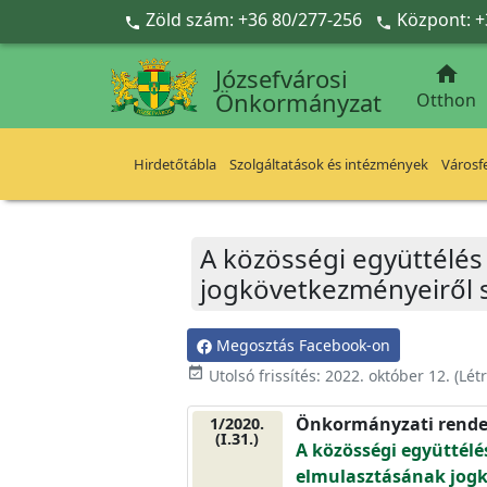
Ugrás a fő tartalomra
Zöld szám: +36 80/277-256
Központ: +



Józsefvárosi
Önkormányzat
Otthon
Hirdetőtábla
Szolgáltatások és intézmények
Városfe
A közösségi együttélés
jogkövetkezményeiről s
Megosztás Facebook-on
event_available
Utolsó frissítés:
2022. október 12.
(Lét
Önkormányzati rende
1/2020.
(I.31.)
A közösségi együttélés
elmulasztásának jogkö