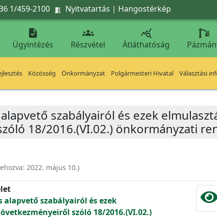
36 1/459-2100
Nyitvatartás
|
Hangostérkép




Ügyintézés
Részvétel
Átláthatóság
Pázmán
jlesztés
Közösség
Önkormányzat
Polgármesteri Hivatal
Választási in
 alapvető szabályairól és ezek elmulasz
zóló 18/2016.(VI.02.) önkormányzati re
rehozva:
2022. május 10.
)
let
 alapvető szabályairól és ezek
vetkezményeiről szóló 18/2016.(VI.02.)