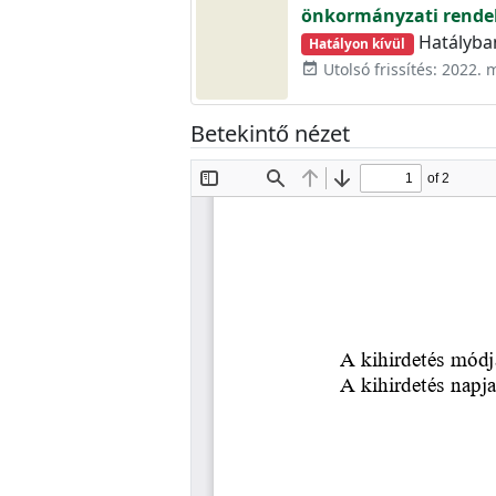
önkormányzati rendel
Hatályban 
Hatályon kívül
Utolsó frissítés: 2022. 
event_available
Betekintő nézet