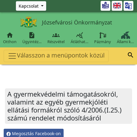
Ugrás a fő tartalomra

Kapcsolat
Józsefvárosi Önkormányzat




Otthon
Ügyintéz…
Részvétel
Átláthat…
Pázmány
Állami k…
Válasszon a menüpontok közül

A gyermekvédelmi támogatásokról,
valamint az egyéb gyermekjóléti
ellátási formákról szóló 4/2006.(I.25.)
számú rendelet módosításáról
Megosztás Facebook-on