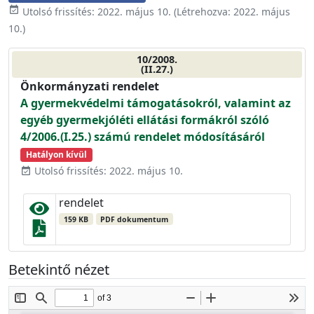
event_available
Utolsó frissítés:
2022. május 10.
(Létrehozva:
2022. május
10.
)
10/2008.
(II.27.)
Önkormányzati rendelet
A gyermekvédelmi támogatásokról, valamint az
egyéb gyermekjóléti ellátási formákról szóló
4/2006.(I.25.) számú rendelet módosításáról
Hatályon kívül
Utolsó frissítés: 2022. május 10.
event_available
rendelet
159 KB
PDF dokumentum
Betekintő nézet