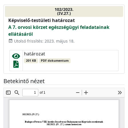
102/2023.
(IV.27.)
Képviselő-testületi határozat
A 7. orvosi körzet egészségügyi feladatainak
ellátásáról
Utolsó frissítés: 2023. május 18.
event_available
határozat
201 KB
PDF dokumentum
Betekintő nézet