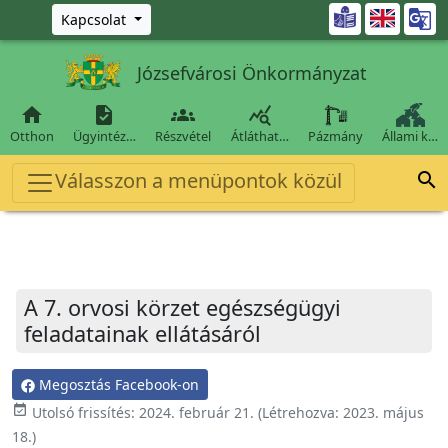
Ugrás a fő tartalomra

Kapcsolat
Józsefvárosi Önkormányzat




Otthon
Ügyintéz…
Részvétel
Átláthat…
Pázmány
Állami k…
Válasszon a menüpontok közül

A 7. orvosi körzet egészségügyi
feladatainak ellátásáról
Megosztás Facebook-on
event_available
Utolsó frissítés:
2024. február 21.
(Létrehozva:
2023. május
18.
)