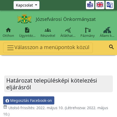
Ugrás a fő tartalomra

Kapcsolat
Józsefvárosi Önkormányzat




Otthon
Ügyintéz…
Részvétel
Átláthat…
Pázmány
Állami k…
Válasszon a menüpontok közül

Határozat településképi kötelezési
eljárásról
Megosztás Facebook-on
event_available
Utolsó frissítés:
2022. május 10.
(Létrehozva:
2022. május
10.
)