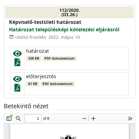
112/2020.
(III.26.)
Képviselő-testületi határozat
Határozat településképi kötelezési eljárásról
Utolsó frissítés: 2022. május 10.
event_available
határozat
338 KB
PDF dokumentum
előterjesztés
61 KB
PDF dokumentum
Betekintő nézet