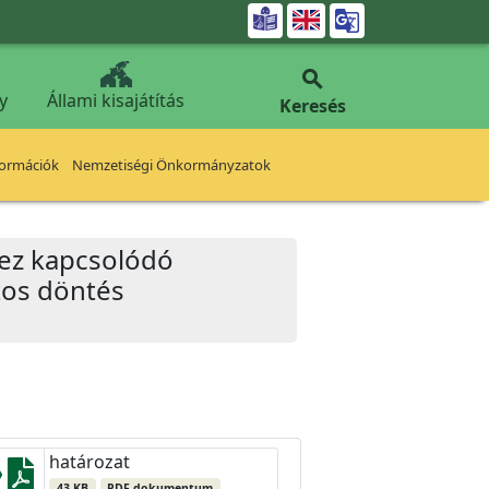


y
Állami kisajátítás
Keresés
formációk
Nemzetiségi Önkormányzatok
khez kapcsolódó
tos döntés
határozat
43 KB
PDF dokumentum