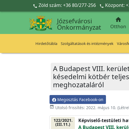
Ugrás a fő tartalomra
Zöld szám: +36 80/277-256
Központ: +



Józsefvárosi
Önkormányzat
Otthon
Hirdetőtábla
Szolgáltatások és intézmények
Városfe
A Budapest VIII. kerüle
késedelmi kötbér teljes
meghozataláról
Megosztás Facebook-on
event_available
Utolsó frissítés:
2022. május 10.
(Létr
Képviselő-testületi h
122/2021.
(III.11.)
A Budapest VIII. kerü