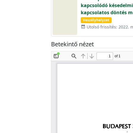
kapcsolódó késedelmi 
kapcsolatos döntés m
Veszélyhelyzet
Utolsó frissítés: 2022. 
event_available
Betekintő nézet