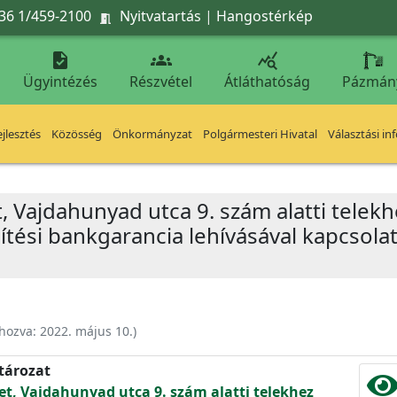
36 1/459-2100
Nyitvatartás
|
Hangostérkép




Ügyintézés
Részvétel
Átláthatóság
Pázmán
jlesztés
Közösség
Önkormányzat
Polgármesteri Hivatal
Választási in
t, Vajdahunyad utca 9. szám alatti tele
ítési bankgarancia lehívásával kapcsola
ehozva:
2022. május 10.
)
atározat
let, Vajdahunyad utca 9. szám alatti telekhez