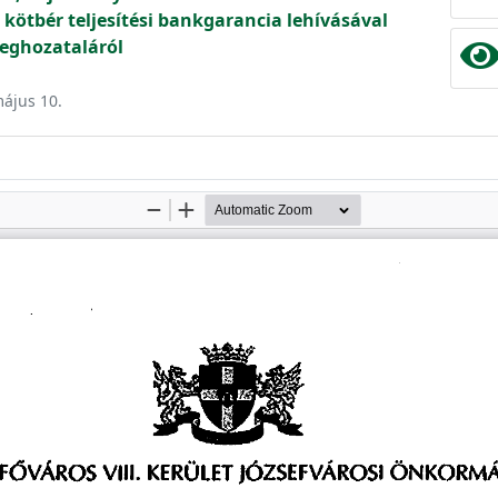
kötbér teljesítési bankgarancia lehívásával
eghozataláról
május 10.