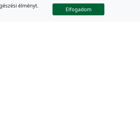
gészési élményt.
Elfogadom

Az oldal folytatódik