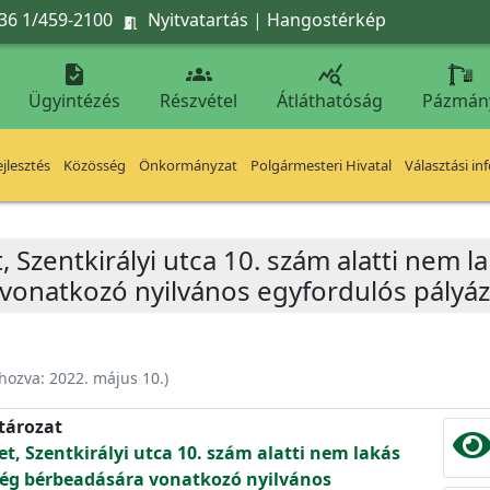
36 1/459-2100
Nyitvatartás
|
Hangostérkép




Ügyintézés
Részvétel
Átláthatóság
Pázmán
jlesztés
Közösség
Önkormányzat
Polgármesteri Hivatal
Választási in
, Szentkirályi utca 10. szám alatti nem la
vonatkozó nyilvános egyfordulós pályáza
ehozva:
2022. május 10.
)
atározat
et, Szentkirályi utca 10. szám alatti nem lakás
iség bérbeadására vonatkozó nyilvános