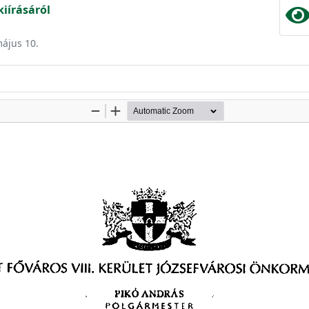
kiírásáról
május 10.