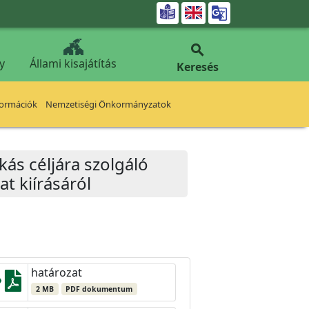


y
Állami kisajátítás
Keresés
formációk
Nemzetiségi Önkormányzatok
kás céljára szolgáló
t kiírásáról
határozat
2 MB
PDF dokumentum