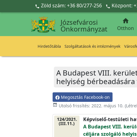
Ugrás a fő tartalomra
Zöld szám: +36 80/277-256
Központ: +



Józsefvárosi
Önkormányzat
Otthon
Hirdetőtábla
Szolgáltatások és intézmények
Városfe
A Budapest VIII. kerület
helyiség bérbeadására 
Megosztás Facebook-on
event_available
Utolsó frissítés:
2022. május 10.
(Létr
Képviselő-testületi h
124/2021.
(III.11.)
A Budapest VIII. kerül
céljára szolgáló hely