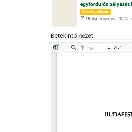
egyfordulós pályázat 
Veszélyhelyzet
Utolsó frissítés: 2022. 
event_available
Betekintő nézet