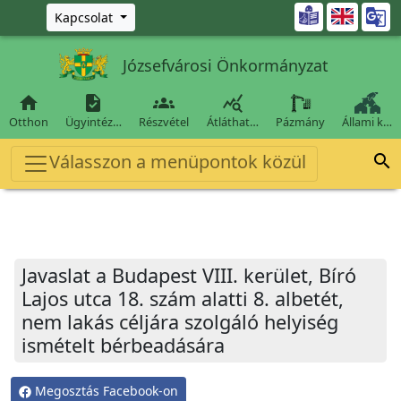
Ugrás a fő tartalomra

Kapcsolat
Józsefvárosi Önkormányzat




Otthon
Ügyintéz…
Részvétel
Átláthat…
Pázmány
Állami k…
Válasszon a menüpontok közül

Javaslat a Budapest VIII. kerület, Bíró
Lajos utca 18. szám alatti 8. albetét,
nem lakás céljára szolgáló helyiség
ismételt bérbeadására
Megosztás Facebook-on