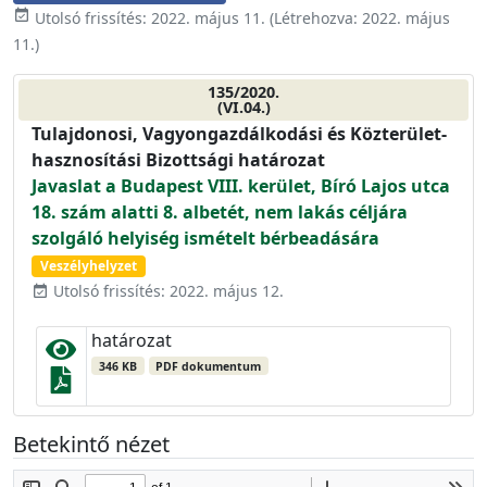
event_available
Utolsó frissítés:
2022. május 11.
(Létrehozva:
2022. május
11.
)
135/2020.
(VI.04.)
Tulajdonosi, Vagyongazdálkodási és Közterület-
hasznosítási Bizottsági határozat
Javaslat a Budapest VIII. kerület, Bíró Lajos utca
18. szám alatti 8. albetét, nem lakás céljára
szolgáló helyiség ismételt bérbeadására
Veszélyhelyzet
Utolsó frissítés: 2022. május 12.
event_available
határozat
346 KB
PDF dokumentum
Betekintő nézet