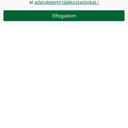
el
adatvédelmi tájékoztatónkat.!
Elfogadom
