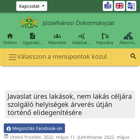
Ugrás a fő tartalomra

Kapcsolat
Józsefvárosi Önkormányzat




Otthon
Ügyintéz…
Részvétel
Átláthat…
Pázmány
Állami k…
Válasszon a menüpontok közül

Javaslat üres lakások, nem lakás céljára
szolgáló helyiségek árverés útján
történő elidegenítésére
Megosztás Facebook-on
event_available
Utolsó frissítés:
2022. május 11.
(Létrehozva:
2022. május