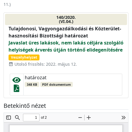
11.
)
140/2020.
(VI.04.)
Tulajdonosi, Vagyongazdálkodási és Közterület-
hasznosítási Bizottsági határozat
Javaslat üres lakások, nem lakás céljára szolgáló
helyiségek árverés útján történő elidegenítésére
Veszélyhelyzet
Utolsó frissítés: 2022. május 12.
event_available
határozat
348 KB
PDF dokumentum
Betekintő nézet