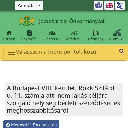
Ugrás a fő tartalomra

Kapcsolat
Józsefvárosi Önkormányzat




Otthon
Ügyintéz…
Részvétel
Átláthat…
Pázmány
Állami k…
Válasszon a menüpontok közül

A Budapest VIII. kerület, Rökk Szilárd
u. 11. szám alatti nem lakás céljára
szolgáló helyiség bérleti szerződésének
meghosszabbításáról
Megosztás Facebook-on