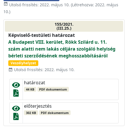
event_available
Utolsó frissítés:
2022. május 10.
(Létrehozva:
2022. május
10.
)
155/2021.
(III.25.)
Képviselő-testületi határozat
A Budapest VIII. kerület, Rökk Szilárd u. 11.
szám alatti nem lakás céljára szolgáló helyiség
bérleti szerződésének meghosszabbításáról
Veszélyhelyzet
Utolsó frissítés: 2022. május 10.
event_available
határozat
44 KB
PDF dokumentum
előterjesztés
302 KB
PDF dokumentum