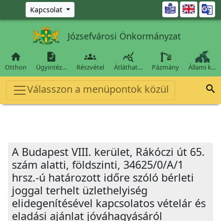
Ugrás a fő tartalomra

Kapcsolat
Józsefvárosi Önkormányzat




Otthon
Ügyintéz…
Részvétel
Átláthat…
Pázmány
Állami k…
Válasszon a menüpontok közül

A Budapest VIII. kerület, Rákóczi út 65.
szám alatti, földszinti, 34625/0/A/1
hrsz.-ú határozott időre szóló bérleti
joggal terhelt üzlethelyiség
elidegenítésével kapcsolatos vételár és
eladási ajánlat jóváhagyásáról