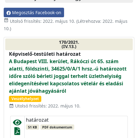
Megosztás Facebook-on
event_available
Utolsó frissítés:
2022. május 10.
(Létrehozva:
2022. május
10.
)
170/2021.
(IV.13.)
Képviselő-testületi határozat
A Budapest VIII. kerület, Rákóczi út 65. szám
alatti, földszinti, 34625/0/A/1 hrsz.-ú határozott
időre szóló bérleti joggal terhelt üzlethelyiség
elidegenítésével kapcsolatos vételár és eladási
ajánlat jóváhagyásáról
Veszélyhelyzet
Utolsó frissítés: 2022. május 10.
event_available
határozat
51 KB
PDF dokumentum