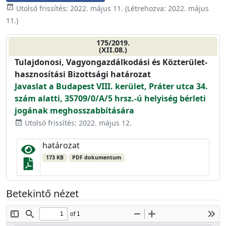
event_available
Utolsó frissítés:
2022. május 11.
(Létrehozva:
2022. május
11.
)
175/2019.
(XII.08.)
Tulajdonosi, Vagyongazdálkodási és Közterület-
hasznosítási Bizottsági határozat
Javaslat a Budapest VIII. kerület, Práter utca 34.
szám alatti, 35709/0/A/5 hrsz.-ú helyiség bérleti
jogának meghosszabbítására
Utolsó frissítés: 2022. május 12.
event_available
határozat
173 KB
PDF dokumentum
Betekintő nézet