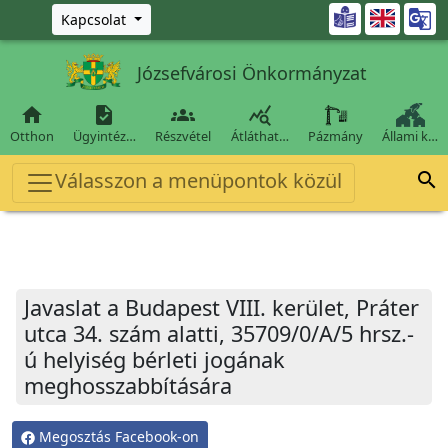
Ugrás a fő tartalomra

Kapcsolat
Józsefvárosi Önkormányzat




Otthon
Ügyintéz…
Részvétel
Átláthat…
Pázmány
Állami k…
Válasszon a menüpontok közül

Javaslat a Budapest VIII. kerület, Práter
utca 34. szám alatti, 35709/0/A/5 hrsz.-
ú helyiség bérleti jogának
meghosszabbítására
Megosztás Facebook-on