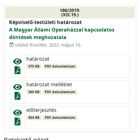
186/2019.
(XII.19.)
Képviselő-testületi határozat
A Magyar Állami Operaházzal kapcsolatos
döntések meghozatala
Utolsó frissítés: 2022. május 10.
event_available
határozat
375 KB
PDF dokumentum
határozat melléklet
565 KB
PDF dokumentum
előterjesztés
854 KB
PDF dokumentum
Betekintő nézet