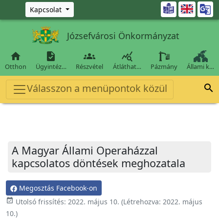
Ugrás a fő tartalomra

Kapcsolat
Józsefvárosi Önkormányzat




Otthon
Ügyintéz…
Részvétel
Átláthat…
Pázmány
Állami k…
Válasszon a menüpontok közül

A Magyar Állami Operaházzal
kapcsolatos döntések meghozatala
Megosztás Facebook-on
event_available
Utolsó frissítés:
2022. május 10.
(Létrehozva:
2022. május
10.
)