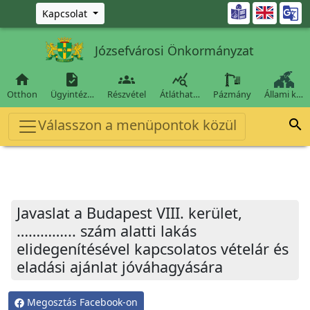
Ugrás a fő tartalomra

Kapcsolat
Józsefvárosi Önkormányzat




Otthon
Ügyintéz…
Részvétel
Átláthat…
Pázmány
Állami k…
Válasszon a menüpontok közül

Javaslat a Budapest VIII. kerület,
…………... szám alatti lakás
elidegenítésével kapcsolatos vételár és
eladási ajánlat jóváhagyására
Megosztás Facebook-on