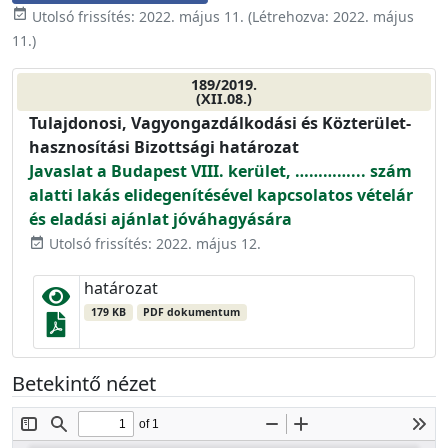
event_available
Utolsó frissítés:
2022. május 11.
(Létrehozva:
2022. május
11.
)
189/2019.
(XII.08.)
Tulajdonosi, Vagyongazdálkodási és Közterület-
hasznosítási Bizottsági határozat
Javaslat a Budapest VIII. kerület, …………... szám
alatti lakás elidegenítésével kapcsolatos vételár
és eladási ajánlat jóváhagyására
Utolsó frissítés: 2022. május 12.
event_available
határozat
179 KB
PDF dokumentum
Betekintő nézet