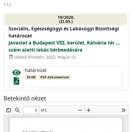
11.
)
19/2020.
(II.05.)
Szociális, Egészségügyi és Lakásügyi Bizottsági
határozat
Javaslat a Budapest VIII. kerület, Kálvária tér …
szám alatti lakás bérbeadására
Utolsó frissítés: 2022. május 12.
event_available
határozat
50 KB
PDF dokumentum
Betekintő nézet