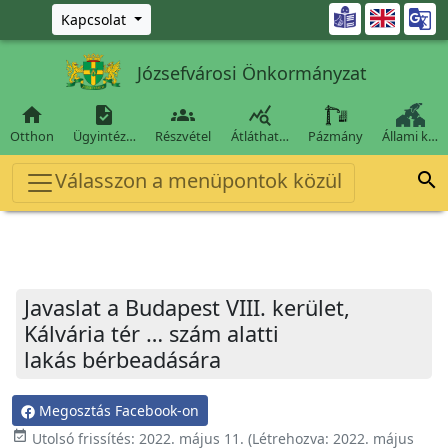
Ugrás a fő tartalomra

Kapcsolat
Józsefvárosi Önkormányzat




Otthon
Ügyintéz…
Részvétel
Átláthat…
Pázmány
Állami k…
Válasszon a menüpontok közül

Javaslat a Budapest VIII. kerület,
Kálvária tér … szám alatti
lakás bérbeadására
Megosztás Facebook-on
event_available
Utolsó frissítés:
2022. május 11.
(Létrehozva:
2022. május