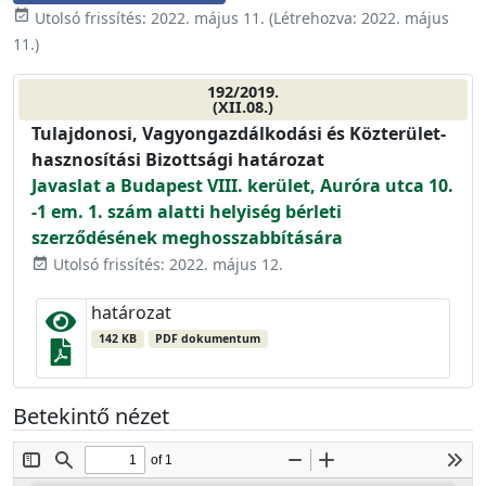
event_available
Utolsó frissítés:
2022. május 11.
(Létrehozva:
2022. május
11.
)
192/2019.
(XII.08.)
Tulajdonosi, Vagyongazdálkodási és Közterület-
hasznosítási Bizottsági határozat
Javaslat a Budapest VIII. kerület, Auróra utca 10.
-1 em. 1. szám alatti helyiség bérleti
szerződésének meghosszabbítására
Utolsó frissítés: 2022. május 12.
event_available
határozat
142 KB
PDF dokumentum
Betekintő nézet