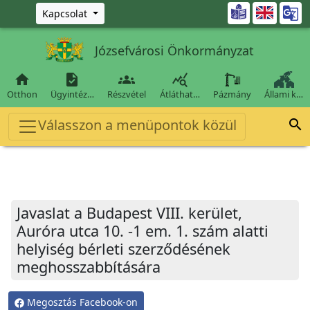
Ugrás a fő tartalomra

Kapcsolat
Józsefvárosi Önkormányzat




Otthon
Ügyintéz…
Részvétel
Átláthat…
Pázmány
Állami k…
Válasszon a menüpontok közül

Javaslat a Budapest VIII. kerület,
Auróra utca 10. -1 em. 1. szám alatti
helyiség bérleti szerződésének
meghosszabbítására
Megosztás Facebook-on