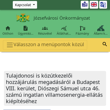
Ugrás a fő tartalomra

Kapcsolat
Józsefvárosi Önkormányzat




Otthon
Ügyintéz…
Részvétel
Átláthat…
Pázmány
Állami k…
Válasszon a menüpontok közül

Tulajdonosi is közútkezelői
hozzájárulás megadásáról a Budapest
VIII. kerület, Diószegi Sámuel utca 46.
számú ingatlan villamosenergia-ellátás
kiépítéséhez