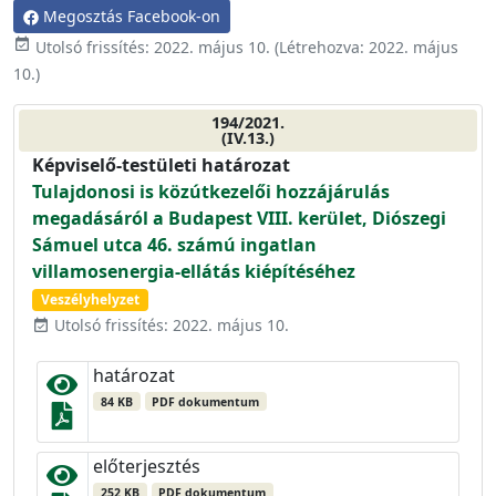
Megosztás Facebook-on
event_available
Utolsó frissítés:
2022. május 10.
(Létrehozva:
2022. május
10.
)
194/2021.
(IV.13.)
Képviselő-testületi határozat
Tulajdonosi is közútkezelői hozzájárulás
megadásáról a Budapest VIII. kerület, Diószegi
Sámuel utca 46. számú ingatlan
villamosenergia-ellátás kiépítéséhez
Veszélyhelyzet
Utolsó frissítés: 2022. május 10.
event_available
határozat
84 KB
PDF dokumentum
előterjesztés
252 KB
PDF dokumentum